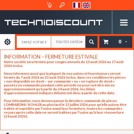
Espace
Mon
Client
Panier
0
INFORMATION – FERMETURE ESTIVALE
Notre société sera fermée pour congés annuels du 13 août 2026 au 17 août
2026 inclus.
Nous informons aussi que la plupart de nos usines et fournisseurs seront
fermés du 7 août 2026 au 23 août 2026 inclus, dans ces conditions les pièces
« non disponible en stock – sur commande » ou « en rupture de stock »
passées en commande pendant cette période ne pourront être mis en
approvisionnement qu'à partir du 24 aout 2026, les délais
d’approvisionnement indiqués débuteront donc à partir de cette date.
Pour information, nous devons passer la dernière commande de pièces
LOMBARDINI / KOHLER au plus tard le 22 juillet 2026 pour qu'elle puisse être
traitée et expédiée par l'usine avant leur fermeture, toutes les commandes
reçues après cette date ne seront traitées par l'usine qu'à leur réouverture
(24 août 2026).