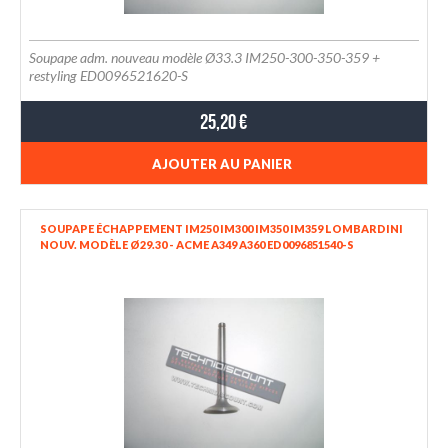
Soupape adm. nouveau modèle Ø33.3 IM250-300-350-359 +
restyling ED0096521620-S
25,20 €
AJOUTER AU PANIER
SOUPAPE ÉCHAPPEMENT IM250 IM300 IM350 IM359 LOMBARDINI
NOUV. MODÈLE Ø29.30 - ACME A349 A360 ED0096851540-S