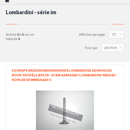
Lombardini - série im
article
0
à
4
sur un
Afficher par page
total de
4
Trier par
SOUPAPE IM250 IM300 IM350 IM359 LOMBARDINI ADMISSION
NOUV. MODÈLE Ø33.30 - ACME A349 A360 / LOMBARDINI 9652162 /
KOHLER ED0096521620-S