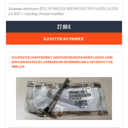
Soupape admission Ø31.50 IM250/300 IM350/359 LA205 LA250
LA300 + restyling (Ancien modèle)
27,60 €
AJOUTER AU PANIER
SOUPAPE ECHAPPEMENT IM250 IM300 IM350 IM359 LA250 LA300
(ANCIEN MODÈLE) LOMBARDINI ED0096851260-S INTERMOTOR
9685.126