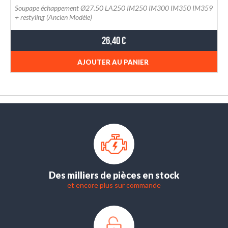
Soupape échappement Ø27.50 LA250 IM250 IM300 IM350 IM359
+ restyling (Ancien Modèle)
26,40 €
AJOUTER AU PANIER
Des milliers de pièces en stock
et encore plus sur commande