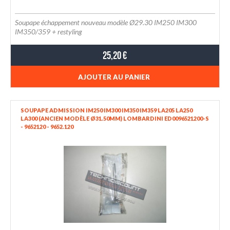
Soupape échappement nouveau modèle Ø29.30 IM250 IM300
IM350/359 + restyling
25,20 €
AJOUTER AU PANIER
SOUPAPE ADMISSION IM250 IM300 IM350 IM359 LA205 LA250
LA300 (ANCIEN MODÈLE Ø31.50MM) LOMBARDINI ED0096521200-S
- 9652120 - 9652.120