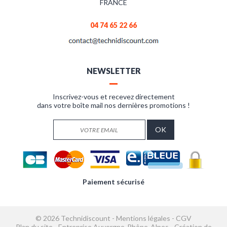
FRANCE
04 74 65 22 66
NEWSLETTER
Inscrivez-vous et recevez directement
dans votre boîte mail nos dernières promotions !
Paiement sécurisé
© 2026 Technidiscount -
Mentions légales
-
CGV
Plan du site
-
Entreprise Auvergne-Rhône-Alpes
-
Création de