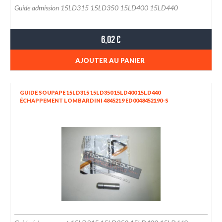
Guide admission 15LD315 15LD350 15LD400 15LD440
6,02 €
AJOUTER AU PANIER
GUIDE SOUPAPE 15LD315 15LD350 15LD400 15LD440
ÉCHAPPEMENT LOMBARDINI 4845219 ED0048452190-S