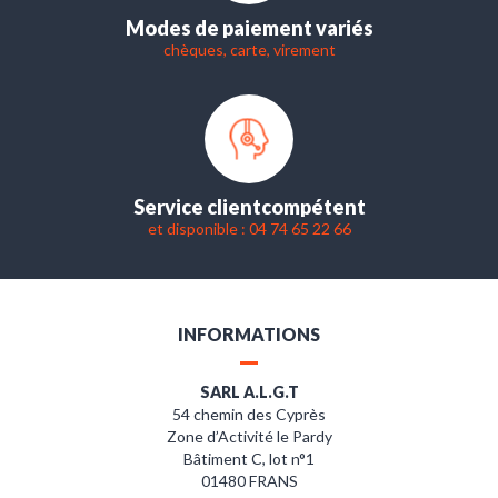
Modes de paiement variés
chèques, carte, virement
Service client
compétent
et disponible : 04 74 65 22 66
INFORMATIONS
SARL A.L.G.T
54 chemin des Cyprès
Zone d’Activité le Pardy
Bâtiment C, lot n°1
01480 FRANS