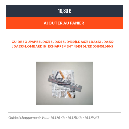
10,80 €
AJOUTER AU PANIER
GUIDE SOUPAPE 5LD675 5LD825 5LD930 (LDA672 LDA673 LDA832
LDA833) LOMBARDINI ECHAPPEMENT 4845164 / ED0048451640-S
Guide échappement- Pour 5LD675 - 5LD825 - 5LD930