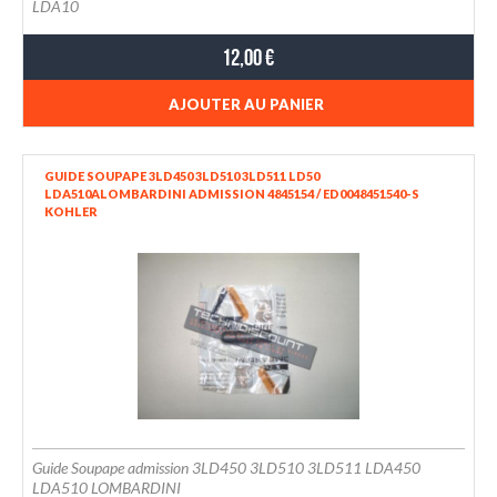
LDA10
12,00 €
AJOUTER AU PANIER
GUIDE SOUPAPE 3LD450 3LD510 3LD511 LD50
LDA510ALOMBARDINI ADMISSION 4845154 / ED0048451540-S
KOHLER
Guide Soupape admission 3LD450 3LD510 3LD511 LDA450
LDA510 LOMBARDINI