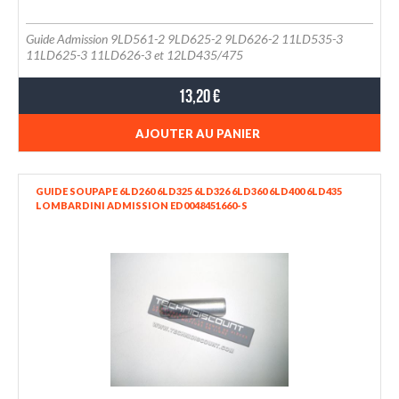
Guide Admission 9LD561-2 9LD625-2 9LD626-2 11LD535-3
11LD625-3 11LD626-3 et 12LD435/475
13,20 €
AJOUTER AU PANIER
GUIDE SOUPAPE 6LD260 6LD325 6LD326 6LD360 6LD400 6LD435
LOMBARDINI ADMISSION ED0048451660-S