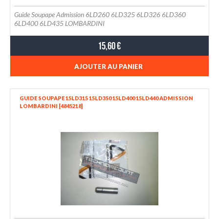
Guide Soupape Admission 6LD260 6LD325 6LD326 6LD360
6LD400 6LD435 LOMBARDINI
15,60 €
AJOUTER AU PANIER
GUIDE SOUPAPE 15LD315 15LD350 15LD400 15LD440 ADMISSION
LOMBARDINI [4845218]