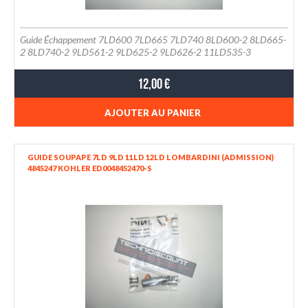
Guide Échappement 7LD600 7LD665 7LD740 8LD600-2 8LD665-
2 8LD740-2 9LD561-2 9LD625-2 9LD626-2 11LD535-3
11LD625-3 11LD626-3 et 12LD435-2 12LD475-2
12,00 €
AJOUTER AU PANIER
GUIDE SOUPAPE 7LD 9LD 11LD 12LD LOMBARDINI (ADMISSION)
4845247 KOHLER ED0048452470-S