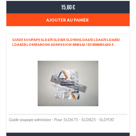
15,60 €
AJOUTER AU PANIER
GUIDE SOUPAPE 5LD675 5LD825 5LD930 (LDA672 LDA673 LDA832
LDA833) LOMBARDINI ADMISSION 4845162 / ED0048451620-S
Guide soupape admission - Pour 5LD675 - 5LD825 - 5LD930