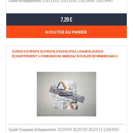
Guide échappement 15LD315 15LD350 15LD400 15LD440
7,20 €
AJOUTER AU PANIER
GUIDE SOUPAPE 3LD450 3LD510 3LD511 LDA450 LDA510
ECHAPPEMENT LOMBARDINI 4845156 / KOHLER ED0048451560-S
Guide Soupape échappement 3LD450 3LD510 3LD511 LDA450