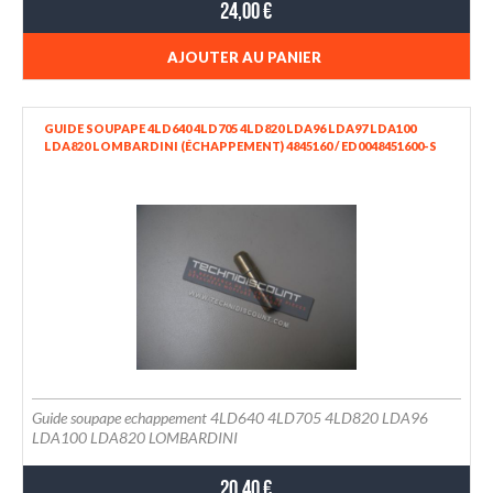
24,00 €
AJOUTER AU PANIER
GUIDE SOUPAPE 4LD640 4LD705 4LD820 LDA96 LDA97 LDA100
LDA820 LOMBARDINI (ÉCHAPPEMENT) 4845160 / ED0048451600-S
Guide soupape echappement 4LD640 4LD705 4LD820 LDA96
LDA100 LDA820 LOMBARDINI
20,40 €