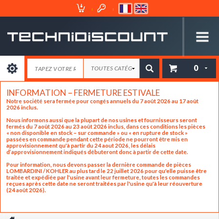
Espace
Mon
Client
Panier
0
INFORMATION – FERMETURE ESTIVALE
Notre société sera fermée pour congés annuels du 7 août 2026 au 17 août
2026 inclus.
Nous informons aussi que la plupart de nos usines et fournisseurs seront
fermés du 7 août 2026 au 23 août 2026 inclus, dans ces conditions les pièces
« non disponible en stock – sur commande » ou « en rupture de stock »
passées en commande pendant cette période ne pourront être mis en
approvisionnement qu'à partir du 24 aout 2026, les délais
d’approvisionnement indiqués débuteront donc à partir de cette date.
Pour information, nous devons passer la dernière commande de pièces
LOMBARDINI / KOHLER au plus tard le 22 juillet 2026 pour qu'elle puisse être
traitée et expédiée par l'usine avant leur fermeture, toutes les commandes
reçues après cette date ne seront traitées par l'usine qu'à leur réouverture
(24 août 2026).