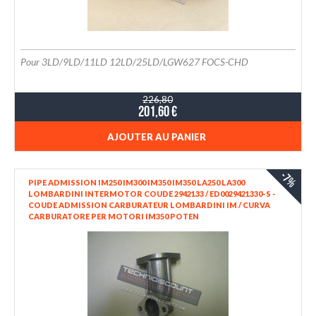
Pour 3LD/9LD/11LD 12LD/25LD/LGW627 FOCS-CHD
226,80
201,60 €
AJOUTER AU PANIER
-7%
PIPE ADMISSION IM250 IM300 IM350 IM350 LA250 LA300
LOMBARDINI INTERMOTOR COUDE 2942133 / ED0029421330-S -
COUDE ADMISSION CARBURATEUR LOMBARDINI IM / CURVA
CARBURATORE PER MOTORI IM350 POTEN