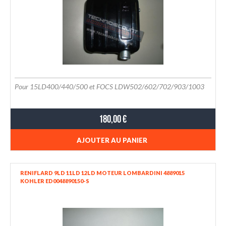
Pour 15LD400/440/500 et FOCS LDW502/602/702/903/1003
180,00 €
AJOUTER AU PANIER
RENIFLARD 9LD 11LD 12LD MOTEUR LOMBARDINI 4889015
KOHLER ED0048890150-S