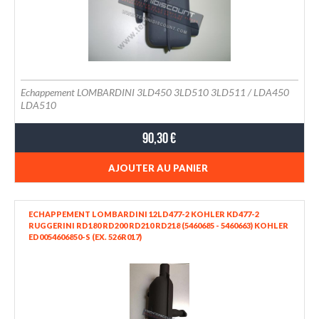
Echappement LOMBARDINI 3LD450 3LD510 3LD511 / LDA450
LDA510
90,30 €
AJOUTER AU PANIER
ECHAPPEMENT LOMBARDINI 12LD477-2 KOHLER KD477-2
RUGGERINI RD180 RD200 RD210 RD218 (5460685 - 5460663) KOHLER
ED0054606850-S (EX. 526R017)