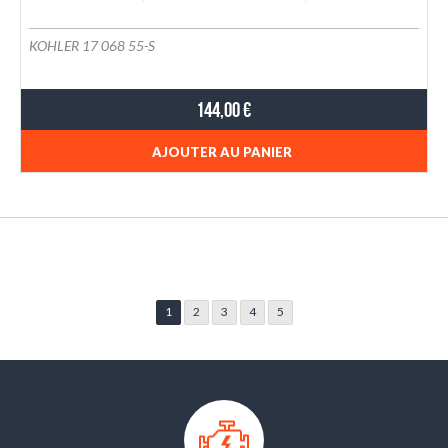
KOHLER 17 068 55-S
144,00 €
AJOUTER AU PANIER
1
2
3
4
5