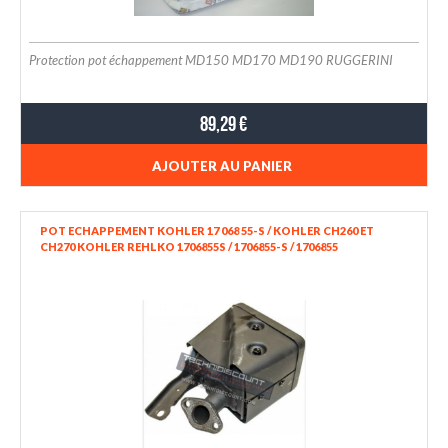
Protection pot échappement MD150 MD170 MD190 RUGGERINI
89,29 €
AJOUTER AU PANIER
POT ECHAPPEMENT KOHLER 17 068 55-S / KOHLER CH260 ET
CH270 KOHLER REHLKO 1706855S / 1706855-S / 1706855