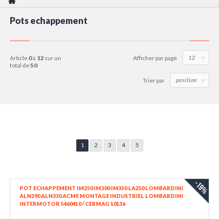
Pots echappement
article
0
à
12
sur un
Afficher par page
total de
50
Trier par
1
2
3
4
5
-19%
POT ECHAPPEMENT IM250 IM300 IM350 LA250 LOMBARDINI
ALN290 ALN330 ACME MONTAGE INDUSTRIEL LOMBARDINI
INTERMOTOR 5460410 / CERMAG 10136