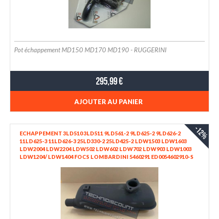
Pot échappement MD150 MD170 MD190 - RUGGERINI
295,99 €
AJOUTER AU PANIER
-12%
ECHAPPEMENT 3LD510 3LD511 9LD561-2 9LD625-2 9LD626-2
11LD625-3 11LD626-3 25LD330-2 25LD425-2 LDW1503 LDW1603
LDW2004 LDW2204 LDW502 LDW602 LDW702 LDW903 LDW1003
LDW1204/ LDW1404 FOCS LOMBARDINI 5460291 ED0054602910-S
SAELEN CASTOR / COUGAR 17DR / 18P