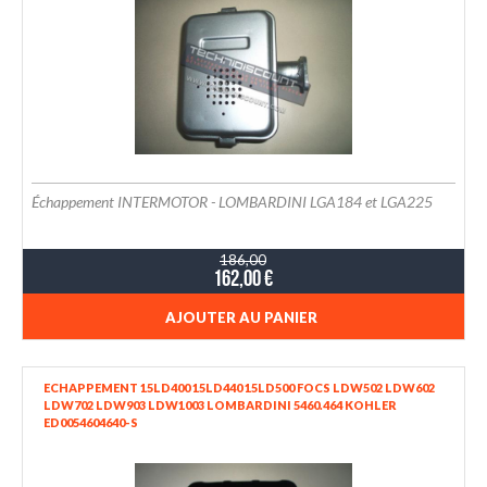
Échappement INTERMOTOR - LOMBARDINI LGA184 et LGA225
186,00
162,00 €
AJOUTER AU PANIER
ECHAPPEMENT 15LD400 15LD440 15LD500 FOCS LDW502 LDW602
LDW702 LDW903 LDW1003 LOMBARDINI 5460.464 KOHLER
ED0054604640-S