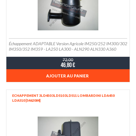
Échappement ADAPTABLE Version Agricole IM250/252 IM300/302
IM350/352 IM359 - LA250 LA300 - ALN290 ALN330 A360
72,00
46,80 €
AJOUTER AU PANIER
ECHAPPEMENT 3LD450 3LD510 3LD511 LOMBARDINI LDA450
LDA510 [5462084]