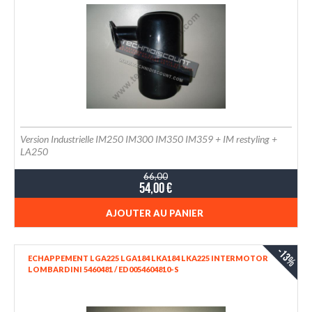
Version Industrielle IM250 IM300 IM350 IM359 + IM restyling +
LA250
66,00
54,00 €
AJOUTER AU PANIER
-13%
ECHAPPEMENT LGA225 LGA184 LKA184 LKA225 INTERMOTOR
LOMBARDINI 5460481 / ED0054604810-S