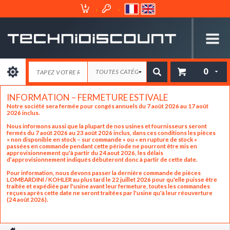
Espace
Mon
Client
Panier
0
INFORMATION – FERMETURE ESTIVALE
Notre société sera fermée pour congés annuels du 7 août 2026 au 17 août
2026 inclus.
Nous informons aussi que la plupart de nos usines et fournisseurs seront
fermés du 7 août 2026 au 23 août 2026 inclus, dans ces conditions les pièces
« non disponible en stock – sur commande » ou « en rupture de stock »
passées en commande pendant cette période ne pourront être mis en
approvisionnement qu'à partir du 24 aout 2026, les délais
d’approvisionnement indiqués débuteront donc à partir de cette date.
Pour information, nous devons passer la dernière commande de pièces
LOMBARDINI / KOHLER au plus tard le 22 juillet 2026 pour qu'elle puisse être
traitée et expédiée par l'usine avant leur fermeture, toutes les commandes
reçues après cette date ne seront traitées par l'usine qu'à leur réouverture
(24 août 2026).