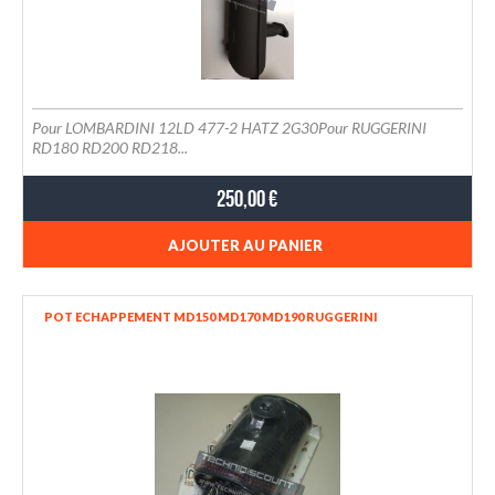
Pour LOMBARDINI 12LD 477-2 HATZ 2G30Pour RUGGERINI
RD180 RD200 RD218...
250,00 €
AJOUTER AU PANIER
POT ECHAPPEMENT MD150 MD170 MD190 RUGGERINI