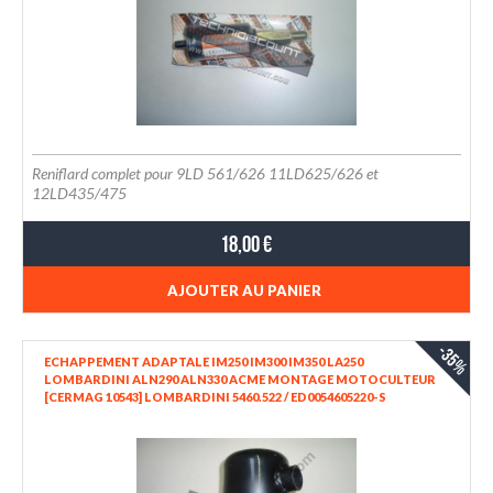
Reniflard complet pour 9LD 561/626 11LD625/626 et
12LD435/475
18,00 €
AJOUTER AU PANIER
-35%
ECHAPPEMENT ADAPTALE IM250 IM300 IM350 LA250
LOMBARDINI ALN290 ALN330 ACME MONTAGE MOTOCULTEUR
[CERMAG 10543] LOMBARDINI 5460.522 / ED0054605220-S