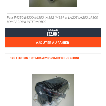
Pour IM250 IM300 IM350 IM352 IM359 et LA205 LA250 LA300
LOMBARDINI INTERMOTOR
141,60
132,00 €
AJOUTER AU PANIER
PROTECTION POT MD150 MD170 MD190 RUGGERINI