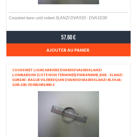
Coussinet banc coté volant SLANZI DVA920 - DVA1030
57,60 €
AJOUTER AU PANIER
COUSSINET LIGNE ARRIERE DVA920 DVA1030 SLANZI
LOMBARDINI (COTE NON TERMINEE) FINR4763MB_BAR - SLANZI
1585100 - BAGUE VILEBREQUIN DVA920 DVA1030 SLANZI 45.59.64 ;
1585.100 ; ED0015851000-S