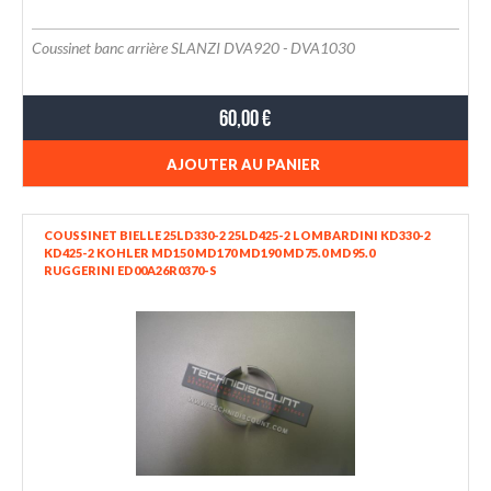
Coussinet banc arrière SLANZI DVA920 - DVA1030
60,00 €
AJOUTER AU PANIER
COUSSINET BIELLE 25LD330-2 25LD425-2 LOMBARDINI KD330-2
KD425-2 KOHLER MD150 MD170 MD190 MD75.0 MD95.0
RUGGERINI ED00A26R0370-S