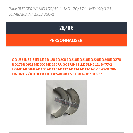
Pour RUGGERINI MD150/151 - MD170/171 - MD190/191 -
LOMBARDINI 25LD330-2
26,40 €
PERSONNALISER
COUSSINET BIELLE RD180 RD200 RD210 RD218 RD220 RD240 RD270
RD278 RD952 MD300 MD350 RUGGERINI 11LD522-3 12LD477-2
LOMBARDINI AD108 AD110 AD112 AD114 AD116 ACME A26R038 /
FIN036CR / KOHLER ED00A26R0380-S EX. 316R036 316-36