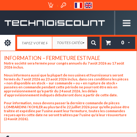
Espace
Mon
Client
Panier
0
INFORMATION – FERMETURE ESTIVALE
Notre société sera fermée pour congés annuels du 7 août 2026 au 17 août
2026 inclus.
Nous informons aussi que la plupart de nos usines et fournisseurs seront
fermés du 7 août 2026 au 23 août 2026 inclus, dans ces conditions les pièces
« non disponible en stock – sur commande » ou « en rupture de stock »
passées en commande pendant cette période ne pourront être mis en
approvisionnement qu'à partir du 24 aout 2026, les délais
d’approvisionnement indiqués débuteront donc à partir de cette date.
Pour information, nous devons passer la dernière commande de pièces
LOMBARDINI / KOHLER au plus tard le 22 juillet 2026 pour qu'elle puisse être
traitée et expédiée par l'usine avant leur fermeture, toutes les commandes
reçues après cette date ne seront traitées par l'usine qu'à leur réouverture
(24 août 2026).