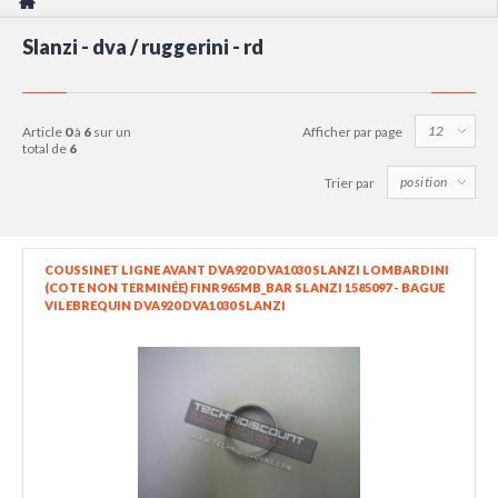
Slanzi - dva / ruggerini - rd
article
0
à
6
sur un
Afficher par page
total de
6
Trier par
COUSSINET LIGNE AVANT DVA920 DVA1030 SLANZI LOMBARDINI
(COTE NON TERMINÉE) FINR965MB_BAR SLANZI 1585097 - BAGUE
VILEBREQUIN DVA920 DVA1030 SLANZI