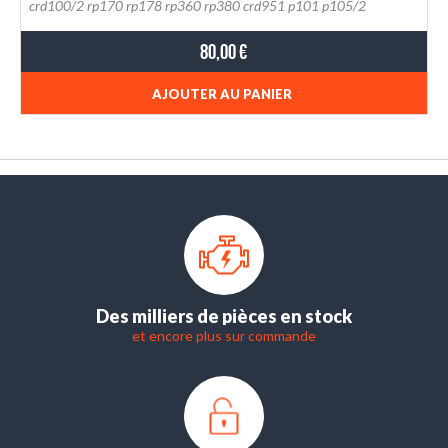
crd100/2 rp170 rp178 rp360 rp380 crd951 p101 p105/2
80,00 €
AJOUTER AU PANIER
Des milliers de pièces en stock
et encore plus sur commande