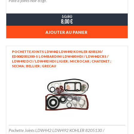
Pâte à joints noir 85gr.
10,80
8,00 €
AJOUTER AU PANIER
POCHETTE JOINTS LDW442 LDW492 KOHLER 8205130 /
ED0082051300-S LOMBARDINI LDW480 HDI / LDW442CRS /
LDW492 DCI / LDW492 HDI LIGIER ; MICROCAR ; CHATENET ;
SECMA ; BELLIER ; GRECAU
Pochette Joints LDW442 LDW492 KOHLER 8205130 /