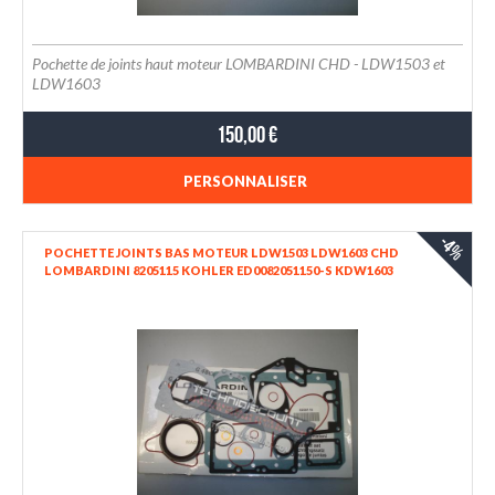
Pochette de joints haut moteur LOMBARDINI CHD - LDW1503 et
LDW1603
150,00 €
PERSONNALISER
-4%
POCHETTE JOINTS BAS MOTEUR LDW1503 LDW1603 CHD
LOMBARDINI 8205115 KOHLER ED0082051150-S KDW1603