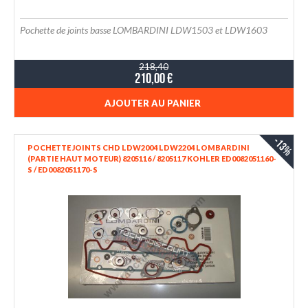
Pochette de joints basse LOMBARDINI LDW1503 et LDW1603
218,40
210,00 €
AJOUTER AU PANIER
-13%
POCHETTE JOINTS CHD LDW2004 LDW2204 LOMBARDINI
(PARTIE HAUT MOTEUR) 8205116 / 8205117 KOHLER ED0082051160-
S / ED0082051170-S