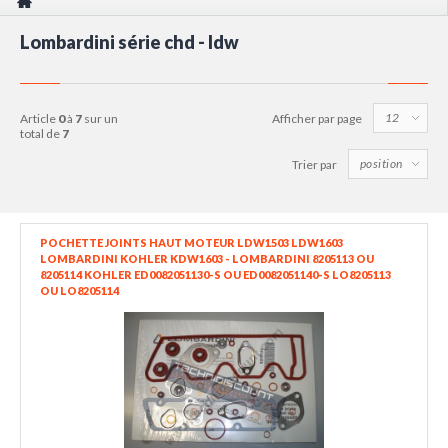
Lombardini série chd - ldw
article
0
à
7
sur un
Afficher par page
total de
7
Trier par
POCHETTE JOINTS HAUT MOTEUR LDW1503 LDW1603
LOMBARDINI KOHLER KDW1603 - LOMBARDINI 8205113 OU
8205114 KOHLER ED0082051130-S OU ED0082051140-S LO8205113
OU LO8205114