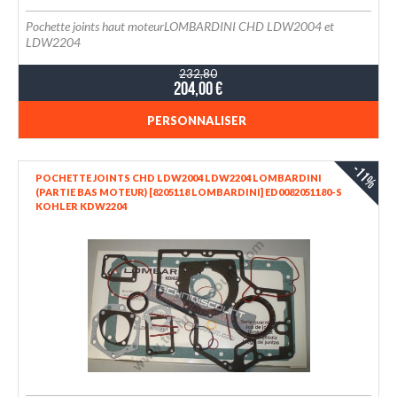
Pochette joints haut moteurLOMBARDINI CHD LDW2004 et
LDW2204
232,80
204,00 €
PERSONNALISER
-11%
POCHETTE JOINTS CHD LDW2004 LDW2204 LOMBARDINI
(PARTIE BAS MOTEUR) [8205118 LOMBARDINI] ED0082051180-S
KOHLER KDW2204