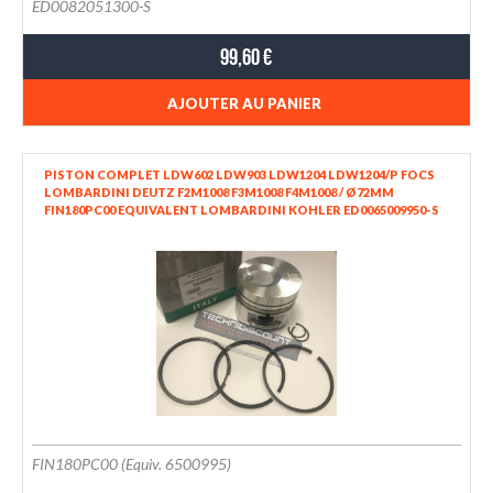
ED0082051300-S
99,60 €
AJOUTER AU PANIER
PISTON COMPLET LDW602 LDW903 LDW1204 LDW1204/P FOCS
LOMBARDINI DEUTZ F2M1008 F3M1008 F4M1008 / Ø72MM
FIN180PC00 EQUIVALENT LOMBARDINI KOHLER ED0065009950-S
FIN180PC00 (Equiv. 6500995)