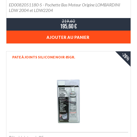
ED0082051180-S - Pochette Bas Moteur Origine LOMBARDINI
LDW 2004 et LDW2204
219,60
195,60 €
AJOUTER AU PANIER
-26%
PATE À JOINTS SILICONE NOIR 85GR.