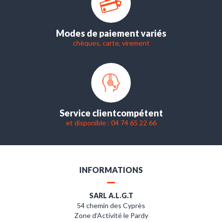
Modes de paiement variés
chèques, carte, virement
Service client
compétent
et disponible : 04 74 65 22 66
INFORMATIONS
SARL A.L.G.T
54 chemin des Cyprès
Zone d’Activité le Pardy