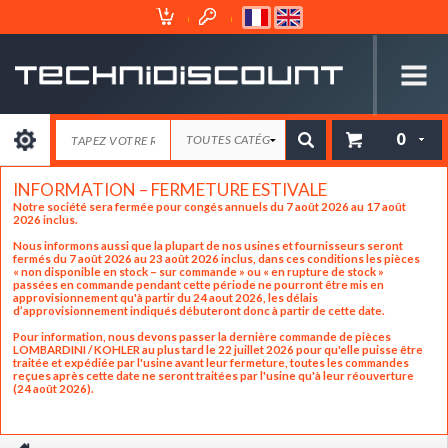
Espace
Mon
Client
Panier
0
INFORMATION – FERMETURE ESTIVALE
Notre société sera fermée pour congés annuels du 7 août 2026 au 17 août
2026 inclus.
Nous informons aussi que la plupart de nos usines et fournisseurs seront
fermés du 7 août 2026 au 23 août 2026 inclus, dans ces conditions les pièces
« non disponible en stock – sur commande » ou « en rupture de stock »
passées en commande pendant cette période ne pourront être mis en
approvisionnement qu'à partir du 24 aout 2026, les délais
d’approvisionnement indiqués débuteront donc à partir de cette date.
Pour information, nous devons passer la dernière commande de pièces
LOMBARDINI / KOHLER au plus tard le 22 juillet 2026 pour qu'elle puisse être
traitée et expédiée par l'usine avant leur fermeture, toutes les commandes
reçues après cette date ne seront traitées par l'usine qu'à leur réouverture
(24 août 2026).