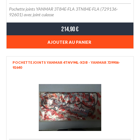
Pochette joints YANMAR 3T84E-FLA 3TN84E-FLA (729136-
92601) avec joint culasse
214,90 €
AJOUTER AU PANIER
POCHETTE JOINTS YANMAR 4TNV94L-XDB - YANMAR 729906-
92640