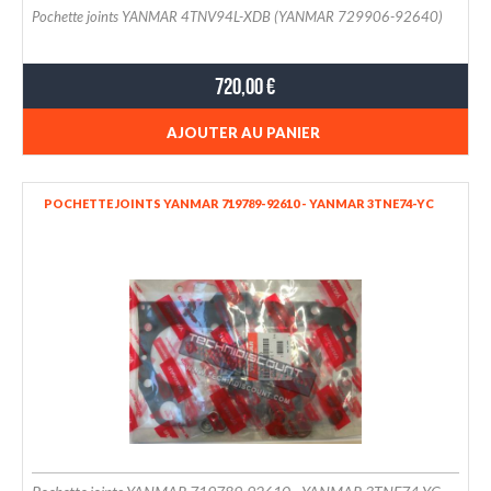
Pochette joints YANMAR 4TNV94L-XDB (YANMAR 729906-92640)
720,00 €
AJOUTER AU PANIER
POCHETTE JOINTS YANMAR 719789-92610 - YANMAR 3TNE74-YC