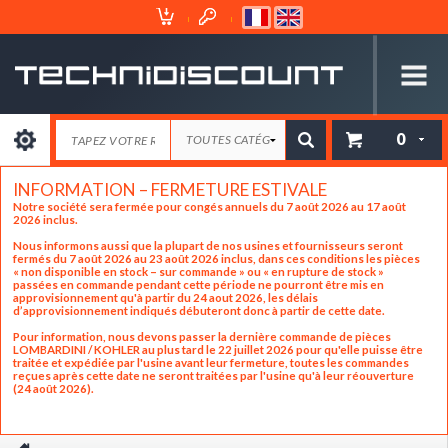
Espace
Mon
Client
Panier
0
INFORMATION – FERMETURE ESTIVALE
Notre société sera fermée pour congés annuels du 7 août 2026 au 17 août
2026 inclus.
Nous informons aussi que la plupart de nos usines et fournisseurs seront
fermés du 7 août 2026 au 23 août 2026 inclus, dans ces conditions les pièces
« non disponible en stock – sur commande » ou « en rupture de stock »
passées en commande pendant cette période ne pourront être mis en
approvisionnement qu'à partir du 24 aout 2026, les délais
d’approvisionnement indiqués débuteront donc à partir de cette date.
Pour information, nous devons passer la dernière commande de pièces
LOMBARDINI / KOHLER au plus tard le 22 juillet 2026 pour qu'elle puisse être
traitée et expédiée par l'usine avant leur fermeture, toutes les commandes
reçues après cette date ne seront traitées par l'usine qu'à leur réouverture
(24 août 2026).