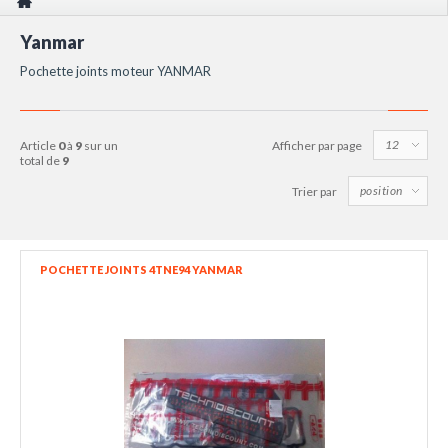
Yanmar
Pochette joints moteur YANMAR
article
0
à
9
sur un
Afficher par page
total de
9
Trier par
POCHETTE JOINTS 4TNE94 YANMAR