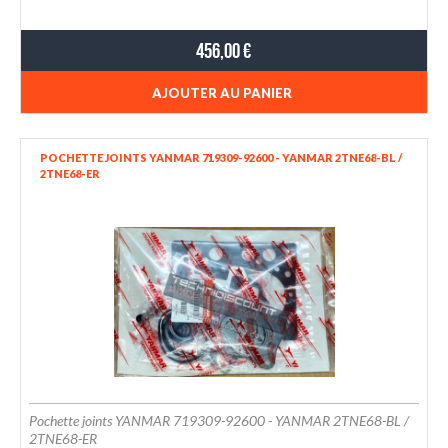
456,00 €
AJOUTER AU PANIER
POCHETTE JOINTS YANMAR 719309-92600 - YANMAR 2TNE68-BL /
2TNE68-ER
Pochette joints YANMAR 719309-92600 - YANMAR 2TNE68-BL /
2TNE68-ER