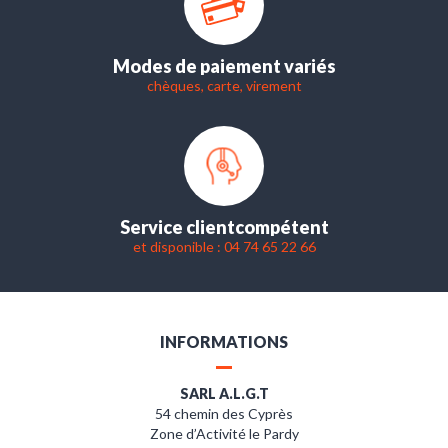
Modes de paiement variés
chèques, carte, virement
Service client
compétent
et disponible : 04 74 65 22 66
INFORMATIONS
SARL A.L.G.T
54 chemin des Cyprès
Zone d’Activité le Pardy