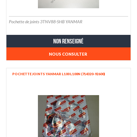
Pochette de joints 3TNV88-SHB YANMAR
Non renseigné
NOUS CONSULTER
POCHETTE JOINTS YANMAR L100 L100N (714320-92600)