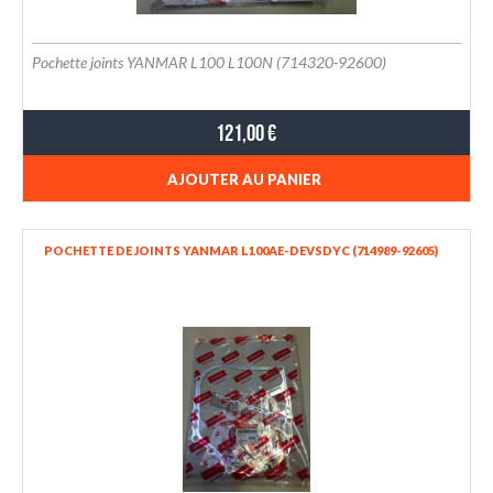
Pochette joints YANMAR L100 L100N (714320-92600)
121,00 €
AJOUTER AU PANIER
POCHETTE DE JOINTS YANMAR L100AE-DEVSDYC (714989-92605)