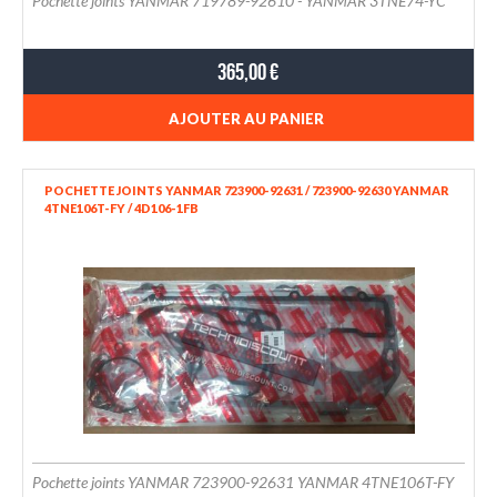
Pochette joints YANMAR 719789-92610 - YANMAR 3TNE74-YC
365,00 €
AJOUTER AU PANIER
POCHETTE JOINTS YANMAR 723900-92631 / 723900-92630 YANMAR
4TNE106T-FY / 4D106-1FB
Pochette joints YANMAR 723900-92631 YANMAR 4TNE106T-FY