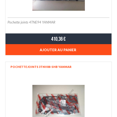
Pochette joints 4TNE94 YANMAR
410,36 €
AJOUTER AU PANIER
POCHETTE JOINTS 3TNV88-SHB YANMAR