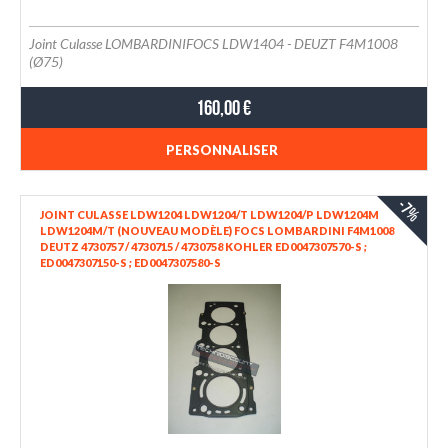
Joint Culasse LOMBARDINIFOCS LDW1404 - DEUZT F4M1008
(Ø75)
160,00 €
PERSONNALISER
-7%
JOINT CULASSE LDW1204 LDW1204/T LDW1204/P LDW1204M
LDW1204M/T (NOUVEAU MODÈLE) FOCS LOMBARDINI F4M1008
DEUTZ 4730757 / 4730715 / 4730758 KOHLER ED0047307570-S ;
ED0047307150-S ; ED0047307580-S