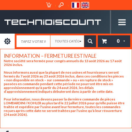
Espace
Mon
Client
Panier
0
INFORMATION – FERMETURE ESTIVALE
Notre société sera fermée pour congés annuels du 13 août 2026 au 17 août
2026 inclus.
Nous informons aussi que la plupart de nos usines et fournisseurs seront
fermés du 7 août 2026 au 23 août 2026 inclus, dans ces conditions les pièces
« non disponible en stock – sur commande » ou « en rupture de stock »
passées en commande pendant cette période ne pourront être mis en
approvisionnement qu'à partir du 24 aout 2026, les délais
d’approvisionnement indiqués débuteront donc à partir de cette date.
Pour information, nous devons passer la dernière commande de pièces
LOMBARDINI / KOHLER au plus tard le 22 juillet 2026 pour qu'elle puisse être
traitée et expédiée par l'usine avant leur fermeture, toutes les commandes
reçues après cette date ne seront traitées par l'usine qu'à leur réouverture
(24 août 2026).