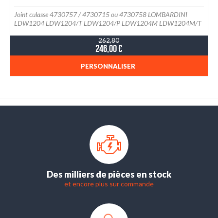
Joint culasse 4730757 / 4730715 ou 4730758 LOMBARDINI
LDW1204 LDW1204/T LDW1204/P LDW1204M LDW1204M/T
262,80
246,00 €
PERSONNALISER
Des milliers de pièces en stock
et encore plus sur commande