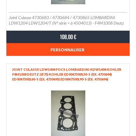
Joint Culasse 4730683 / 4730684 / 4730865 LOMBARDINI
LDW1204 LDW1204/T (N° série < à 4504013) - F4M1008 Deutz
108,00 €
PERSONNALISER
JOINT CULASSE LDW1404 FOCS LOMBARDINI KDW1404 KOHLER
F4M1008 DEUTZ (Ø75) KOHLER ED0047300130-S (EX. 4730694)
ED0047300160-S (EX. 4730695) ED0047300190-S (EX. 4730696)