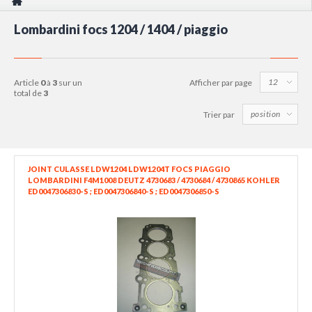
Lombardini focs 1204 / 1404 / piaggio
article
0
à
3
sur un
Afficher par page
total de
3
Trier par
JOINT CULASSE LDW1204 LDW1204T FOCS PIAGGIO
LOMBARDINI F4M1008 DEUTZ 4730683 / 4730684 / 4730865 KOHLER
ED0047306830-S ; ED0047306840-S ; ED0047306850-S