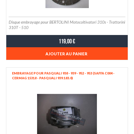
Disque embrayage pour BERTOLINI Motocoltivatori 310s - Trattorini
310T - 510
119,00 €
AJOUTER AU PANIER
EMBRAYAGE POUR PASQUALI 938 - 939 - 952 - 953 (SAFFA C004 -
CERMAG 15318 - PASQUALI 939.183.0)