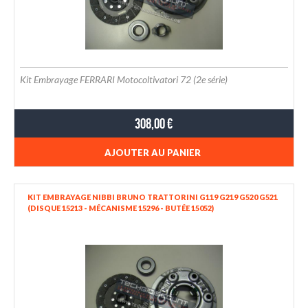
Kit Embrayage FERRARI Motocoltivatori 72 (2e série)
308,00 €
AJOUTER AU PANIER
KIT EMBRAYAGE NIBBI BRUNO TRATTORINI G119 G219 G520 G521
(DISQUE 15213 - MÉCANISME 15296 - BUTÉE 15052)