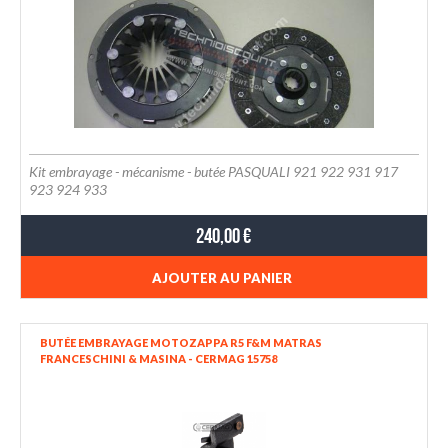
Kit embrayage - mécanisme - butée PASQUALI 921 922 931 917
923 924 933
240,00 €
AJOUTER AU PANIER
BUTÉE EMBRAYAGE MOTOZAPPA R5 F&M MATRAS
FRANCESCHINI & MASINA - CERMAG 15758