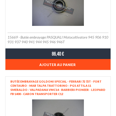
15669 - Butée embrayage PASQUALI Motocoltivatore 945 906 910
931 937 940 941 944 945 946 946T
86,40 €
AJOUTER AU PANIER
BUTÉE EMBRAYAGE GOLDONI SPECIAL - FERRARI 72 72T - FORT
CENTAURO - MAB TALPA TRATTORINO - PGS ATTILA 11
SMERALDO - VALPADANA VMC14 - BARBIERI PIONEER - LEOPARD
FB 1400 - CARON TRANSPORTER C12