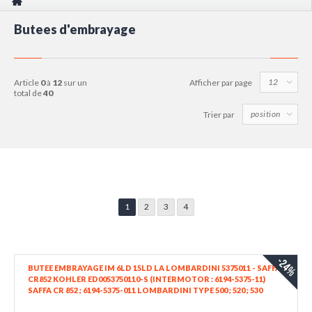
Butees d'embrayage
article
0
à
12
sur un
Afficher par page
total de
40
Trier par
1
2
3
4
-24%
BUTEE EMBRAYAGE IM 6LD 15LD LA LOMBARDINI 5375011 - SAFFA
CR852 KOHLER ED0053750110-S (INTERMOTOR : 6194-5375-11)
SAFFA CR 852 ; 6194-5375-011 LOMBARDINI TYPE 500 ; 520 ; 530