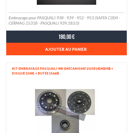
Embrayage pour PASQUALI 938 - 939 - 952 - 953 (SAFFA C004 -
CERMAG 15318 - PASQUALI 939.183.0)
180,00 €
AJOUTER AU PANIER
KIT EMBRAYAGE PASQUALI 945 (MÉCANISME 15538 (4240200) +
DISQUE 15041 + BUTÉE 15669)