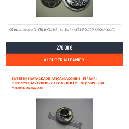
Kit Embrayage NIBBI BRUNO Trattorini G119 G219 G520 G521
270,00 €
AJOUTER AU PANIER
BUTÉE EMBRAYAGE ADRIATICA MACCHINE - FERRARI -
EUROSYSTEM - ERREPI - CARON - BERTOLINI (15043 - PIVI
MILANO 26.856.000)