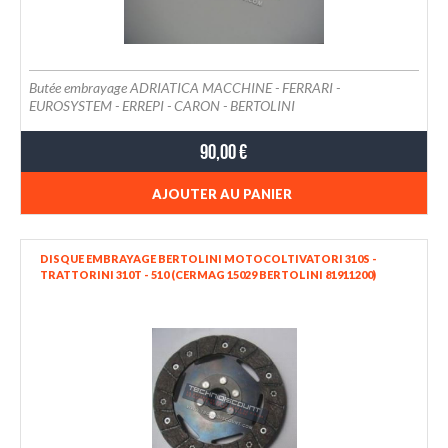
Butée embrayage ADRIATICA MACCHINE - FERRARI -
EUROSYSTEM - ERREPI - CARON - BERTOLINI
90,00 €
AJOUTER AU PANIER
DISQUE EMBRAYAGE BERTOLINI MOTOCOLTIVATORI 310S -
TRATTORINI 310T - 510 (CERMAG 15029 BERTOLINI 81911200)