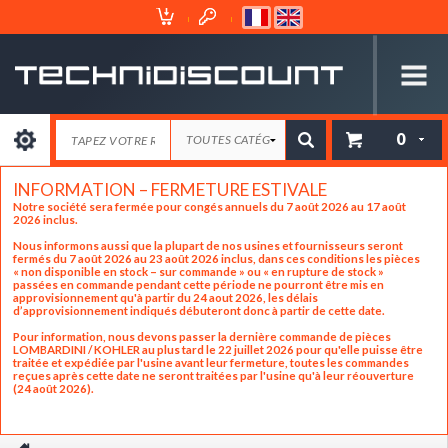
Espace
Mon
Client
Panier
0
INFORMATION – FERMETURE ESTIVALE
Notre société sera fermée pour congés annuels du 7 août 2026 au 17 août
2026 inclus.
Nous informons aussi que la plupart de nos usines et fournisseurs seront
fermés du 7 août 2026 au 23 août 2026 inclus, dans ces conditions les pièces
« non disponible en stock – sur commande » ou « en rupture de stock »
passées en commande pendant cette période ne pourront être mis en
approvisionnement qu'à partir du 24 aout 2026, les délais
d’approvisionnement indiqués débuteront donc à partir de cette date.
Pour information, nous devons passer la dernière commande de pièces
LOMBARDINI / KOHLER au plus tard le 22 juillet 2026 pour qu'elle puisse être
traitée et expédiée par l'usine avant leur fermeture, toutes les commandes
reçues après cette date ne seront traitées par l'usine qu'à leur réouverture
(24 août 2026).