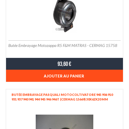
Butée Embrayage Motozappa R5 F&M MATRAS - CERMAG 15758
93,60 €
AJOUTER AU PANIER
BUTÉE EMBRAYAGE PASQUALI MOTOCOLTIVATORE 945 906 910
931 937 940 941 944 945 946 946T (CERMAG 15669) 30X62X20 MM