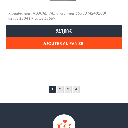
Kit embrayage PASQUALI 945 (mécanisme 15538 (4240200) +
disque 15041 + butée 15669)
240,00 €
AJOUTER AU PANIER
1
2
3
4