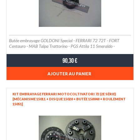
Butée embrayage GOLDONI Special - FERRARI 72 72T - FORT
Centauro - MAB Talpa Trattorino - PGS Attila 11 Smeraldo -
VALPADANA VMC14 - BARBIERI Pioneer - Leopard FB 1400 -
CARON Transporter C12
90,30 €
AJOUTER AU PANIER
KIT EMBRAYAGE FERRARI MOTOCOLTIVATORI 72 (2E SÉRIE)
[MÉCANISME 15011 + DISQUE 15028 + BUTÉE 158048 + ROULEMENT
15051]