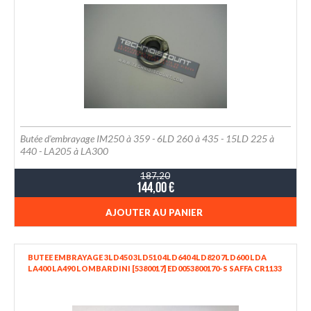
Butée d'embrayage IM250 à 359 - 6LD 260 à 435 - 15LD 225 à
440 - LA205 à LA300
187,20
144,00 €
AJOUTER AU PANIER
BUTEE EMBRAYAGE 3LD450 3LD510 4LD640 4LD820 7LD600 LDA
LA400 LA490 LOMBARDINI [5380017] ED0053800170-S SAFFA CR1133