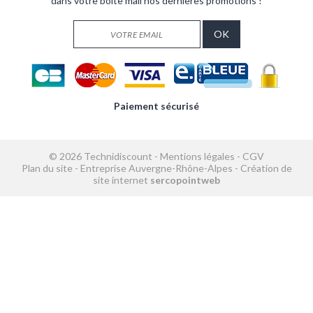
dans votre boîte mail nos dernières promotions !
Paiement sécurisé
© 2026 Technidiscount -
Mentions légales
-
CGV
Plan du site
-
Entreprise Auvergne-Rhône-Alpes
-
Création de
site internet
sercopointweb