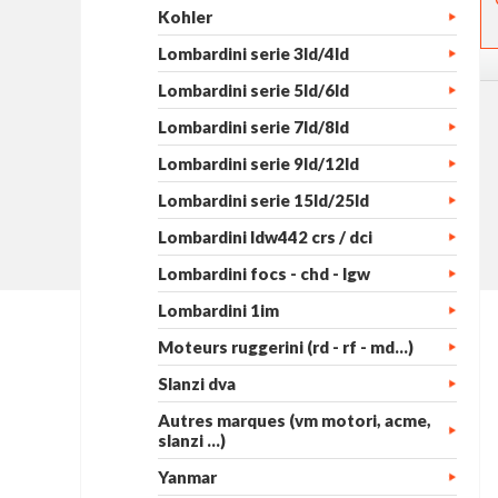
Kohler
Lombardini serie 3ld/4ld
Lombardini serie 5ld/6ld
Lombardini serie 7ld/8ld
Lombardini serie 9ld/12ld
Lombardini serie 15ld/25ld
Lombardini ldw442 crs / dci
Lombardini focs - chd - lgw
Lombardini 1im
Moteurs ruggerini (rd - rf - md...)
Slanzi dva
Autres marques (vm motori, acme,
slanzi ...)
Yanmar