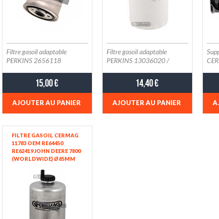
D358 ...)
Filtre gasoil adaptable
Filtre gasoil adaptable
Supp
PERKINS 2656118
PERKINS 13036020 /
CER
PERKINS 504.2 504.2LR
GOLDONI 6340397 -
2.4
504.2T / SAME 009.4687.0
PERKINS 102/4 103/6
15,00 €
14,40 €
/ UFI 24.355.00 / FIAT
103/9 103/10 103/12
FENDT F180.201.060.030
103/13 103/15 103/19
AJOUTER AU PANIER
AJOUTER AU PANIER
A
104/22
FILTRE GASOIL CERMAG
11783 OEM RE64450
RE62419 JOHN DEERE 7800
(WORLDWIDE) Ø85MM