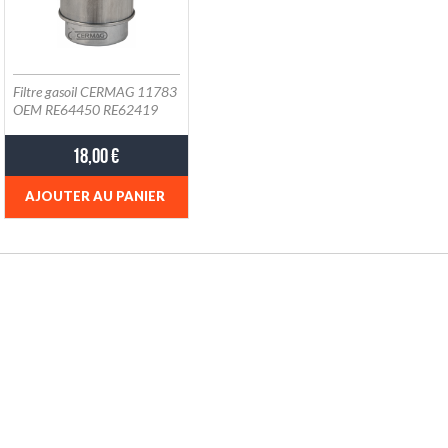
Filtre gasoil CERMAG 11783
OEM RE64450 RE62419
JOHN DEERE 7800
(Worldwide)
18,00 €
AJOUTER AU PANIER