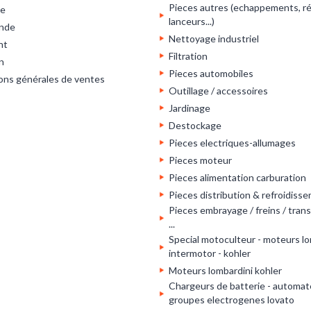
Pieces autres (echappements, ré
re
lanceurs...)
nde
Nettoyage industriel
nt
Filtration
n
Pieces automobiles
ons générales de ventes
Outillage / accessoires
Jardinage
Destockage
Pieces electriques-allumages
Pieces moteur
Pieces alimentation carburation
Pieces distribution & refroidiss
Pieces embrayage / freins / tran
...
Special motoculteur - moteurs lo
intermotor - kohler
Moteurs lombardini kohler
Chargeurs de batterie - automat
groupes electrogenes lovato