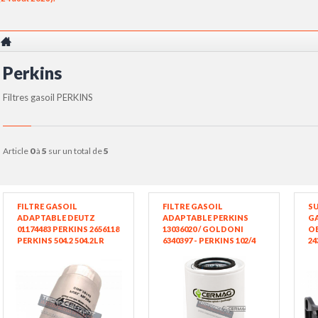
Perkins
Filtres gasoil PERKINS
article
0
à
5
sur un total de
5
FILTRE GASOIL
FILTRE GASOIL
SU
ADAPTABLE DEUTZ
ADAPTABLE PERKINS
GA
01174483 PERKINS 2656118
13036020 / GOLDONI
OE
PERKINS 504.2 504.2LR
6340397 - PERKINS 102/4
24
504.2T / SAME 009.4687.0 /
103/6 103/9 103/10 103/12
UFI 24.355.00 / FIAT FENDT
103/13 103/15 103/19 104/22
F180.201.060.030 (DEUTZ
F4L913 BF4L913 F6L912
F6L913 BF6L913 F3L913
F4L912 / CASE D155 D179