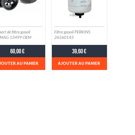
ort de filtre gasoil
Filtre gasoil PERKINS
MAG 13499 OEM
26560143
319.319.0 / 243193190
60,00 €
39,60 €
JOUTER AU PANIER
AJOUTER AU PANIER