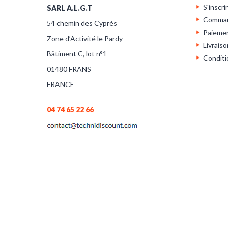
S'inscri
SARL A.L.G.T
Comma
54 chemin des Cyprès
Paieme
Zone d’Activité le Pardy
Livraiso
Bâtiment C, lot n°1
Conditi
01480 FRANS
FRANCE
04 74 65 22 66