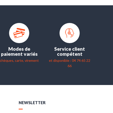
Modes de
Service client
paiement variés
compétent
chèques, carte, virement
et disponible : 04 74 65 22
66
NEWSLETTER