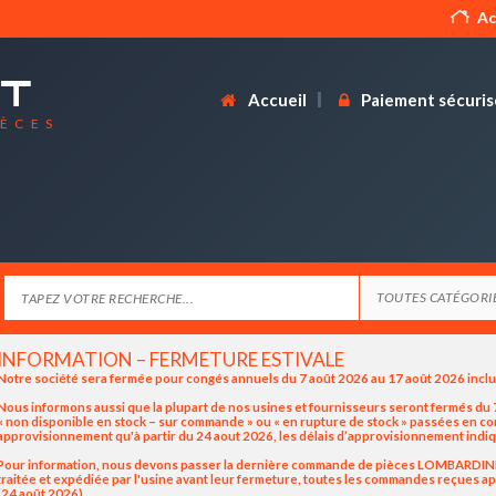
Ac
Accueil
Paiement sécuris
IÈCES
INFORMATION – FERMETURE ESTIVALE
Notre société sera fermée pour congés annuels du 7 août 2026 au 17 août 2026 incl
Nous informons aussi que la plupart de nos usines et fournisseurs seront fermés du 7
« non disponible en stock – sur commande » ou « en rupture de stock » passées en 
approvisionnement qu'à partir du 24 aout 2026, les délais d’approvisionnement indiq
Pour information, nous devons passer la dernière commande de pièces LOMBARDINI / K
traitée et expédiée par l'usine avant leur fermeture, toutes les commandes reçues apr
(24 août 2026).