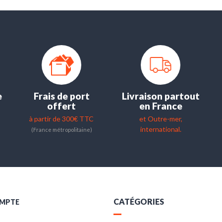
e
Frais de port
Livraison partout
offert
en France
à partir de 300€ TTC
et Outre-mer,
international.
(France métropolitaine)
CATÉGORIES
MPTE