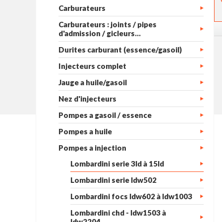
Carburateurs
Carburateurs : joints / pipes
d'admission / gicleurs...
Durites carburant (essence/gasoil)
Injecteurs complet
Jauge a huile/gasoil
Nez d'injecteurs
Pompes a gasoil / essence
Pompes a huile
Pompes a injection
Lombardini serie 3ld à 15ld
Lombardini serie ldw502
Lombardini focs ldw602 à ldw1003
Lombardini chd - ldw1503 à
ldw2204