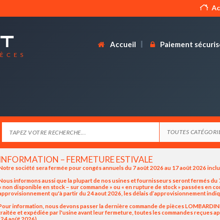
Ac
Accueil
Paiement sécuris
IÈCES
INFORMATION – FERMETURE ESTIVALE
Notre société sera fermée pour congés annuels du 7 août 2026 au 17 août 2026 incl
Nous informons aussi que la plupart de nos usines et fournisseurs seront fermés du 7
« non disponible en stock – sur commande » ou « en rupture de stock » passées en 
approvisionnement qu'à partir du 24 aout 2026, les délais d’approvisionnement indiq
Pour information, nous devons passer la dernière commande de pièces LOMBARDINI / K
traitée et expédiée par l'usine avant leur fermeture, toutes les commandes reçues apr
(24 août 2026).