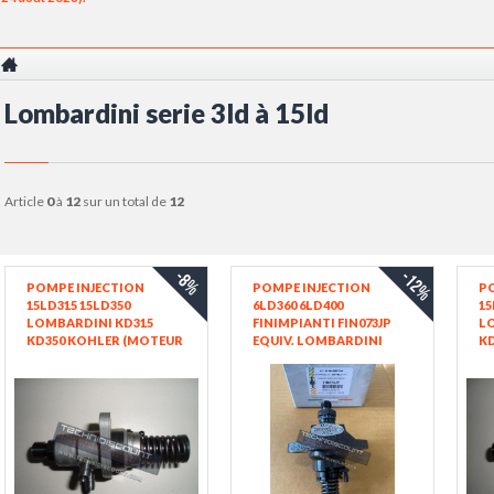
Lombardini serie 3ld à 15ld
article
0
à
12
sur un total de
12
-8%
-12%
POMPE INJECTION
POMPE INJECTION
P
15LD315 15LD350
6LD360 6LD400
15
LOMBARDINI KD315
FINIMPIANTI FIN073JP
L
KD350 KOHLER (MOTEUR
EQUIV. LOMBARDINI
KD
INDUSTRIEL) - AD320
6590073 - NPFE 1Q60/7180
RY
AD350 ACME MOTORI -
0414060003 787180
- 
LOMBARDINI 6590259 -
540.6590.073
ED
30756 STANADYNE /
ED0065900730-S - EX.
KOHLER ED0065902590-S
540.6590.055 EX.
RUGGERINI RY70 RY75
540.6590.065 PFE1Q607180