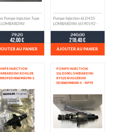
on Pompe Injection Type
Pompe Injection 6LD435
 LOMBARDINI
LOMBARDINI (6590192 -
PFE 1Q70 32881)
79,20
240,00
42,00 €
218,40 €
JOUTER AU PANIER
AJOUTER AU PANIER
OMPE INJECTION
POMPE INJECTION
OMBARDINI KOHLER
15LD500 LOMBARDINI
90539 ED0065905390-S
RY125 RUGGERINI
ED0065904280-S - NPFE
QLC65-302 APPLICATION
SCOVA ENGINEERING SPA