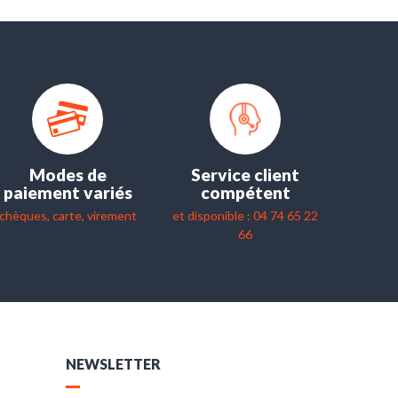
Modes de
Service client
paiement variés
compétent
chèques, carte, virement
et disponible : 04 74 65 22
66
NEWSLETTER