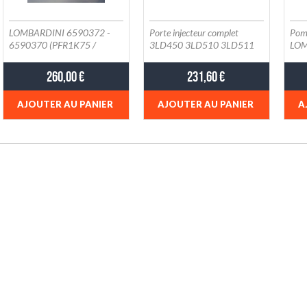
LOMBARDINI 6590372 -
Porte injecteur complet
Pomp
6590370 (PFR1K75 /
3LD450 3LD510 3LD511
LOM
35450) / KOHLER
LOMBARDINI 6615084 -
659
ED0065903720-S
STANADYNE 30142
260,00 €
231,60 €
AJOUTER AU PANIER
AJOUTER AU PANIER
A