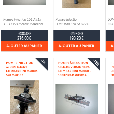
Pompe injection 15LD315
Pompe Injection
LOM
15LD350 moteur industriel -
LOMBARDINI 6LD360 -
KOH
AD320 AD350 Acme Motori
6LD400 (6590.073 -
/ S
- KOHLER KD315 KD350
300,00
NPFE1Q60483 -
217,20
276,00 €
193,20 €
0414060003)
AJOUTER AU PANIER
AJOUTER AU PANIER
A
-7%
-15%
POMPE INJECTION
POMPE À INJECTION
P
6LD325 6LD326
15LD440 VERSION EPA
IN
LOMBARDINI 6590136
LOMBARDINI 6590431 -
LO
520.6590.136
130 37123 41 8 000814
ED
ED0065901360-S
KOHLER ED0065904310-S
STANADYNE 120
PFE1Q55/29691 ; NPFE
1Q55 887 - EX. 520.6590.074
ET 520.6590.072