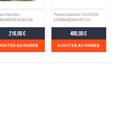
e Injection
Pompe injection 15LD500
BARDINI KOHLER
LOMBARDINI RY125
0539 ED0065905390-S
RUGGERINI
ED0065904280-S - QLC65
216,00 €
480,00 €
JOUTER AU PANIER
AJOUTER AU PANIER