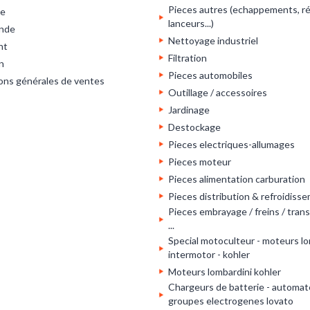
Pieces autres (echappements, ré
re
lanceurs...)
nde
Nettoyage industriel
nt
Filtration
n
Pieces automobiles
ons générales de ventes
Outillage / accessoires
Jardinage
Destockage
Pieces electriques-allumages
Pieces moteur
Pieces alimentation carburation
Pieces distribution & refroidiss
Pieces embrayage / freins / tran
...
Special motoculteur - moteurs lo
intermotor - kohler
Moteurs lombardini kohler
Chargeurs de batterie - automat
groupes electrogenes lovato