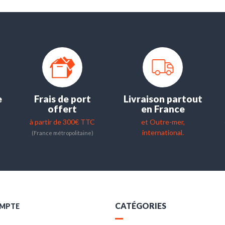
e
Frais de port
Livraison partout
offert
en France
à partir de 300€ TTC
et Outre-mer,
international.
(France métropolitaine)
CATÉGORIES
MPTE