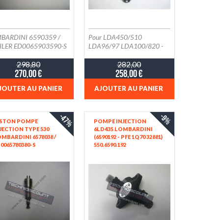
BARDINI 6590359 /
Pour LDA450/510
LER ED0065903590-S
LDA96/97 LDA100/820 -
TANADYNE 35331
3LD450/510/511 et
298,80
4LD640/705/820
282,00
270,00 €
258,00 €
JOUTER AU PANIER
AJOUTER AU PANIER
-47%
-9%
ISTON POMPE
POMPE INJECTION
JECTION TYPE 530
6LD435 LOMBARDINI
MBARDINI 6578038 /
(6590192 - PFE 1Q70 32881)
0065780380-S
550.6590.192
ED0065901920-S ;
STANADYNE 32881