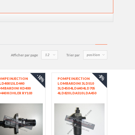
Afficher par page
Trier par
-10%
-9%
OMPE INJECTION
POMPE INJECTION
LD400 15LD440
LOMBARDINI 3LD510
OMBARDINI KD400
3LD450 4LD640 4LD705
440 KOHLER RY103
4LD820 LDA510 LDA450
110 RUGGERINI 6590359
LDA96 LDA100 LDA820
35331 STANADYNE -
LOMBARDINI 6590263 -
0065903590-S KOHLER
6590033 - STANADYNE
32500 - 787021 -
NPFR1K70A179 -
PFR1K70A421/2 -
0414171061 KOHLER
ED0065902630-S