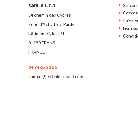
S'inscri
SARL A.L.G.T
Comma
54 chemin des Cyprès
Paieme
Zone d’Activité le Pardy
Livraiso
Bâtiment C, lot n°1
Conditi
01480 FRANS
FRANCE
04 74 65 22 66