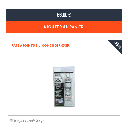
66,00 €
AJOUTER AU PANIER
-26%
PATE À JOINTS SILICONE NOIR 85GR.
Pâte à joints noir 85gr.