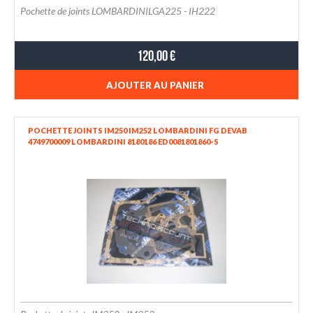
Pochette de joints LOMBARDINILGA225 - IH222
120,00 €
AJOUTER AU PANIER
POCHETTE JOINTS IM250 IM252 LOMBARDINI FG DEVAB
4749700009 LOMBARDINI 8180186 ED0081801860-S