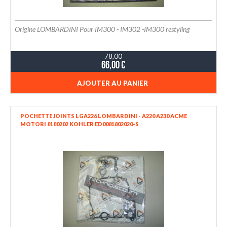
Origine LOMBARDINI Pour IM300 - IM302 -IM300 restyling
78,00
66,00 €
AJOUTER AU PANIER
POCHETTE JOINTS LGA226 LOMBARDINI - A220 A230 ACME
MOTORI 8180202 KOHLER ED0081802020-S