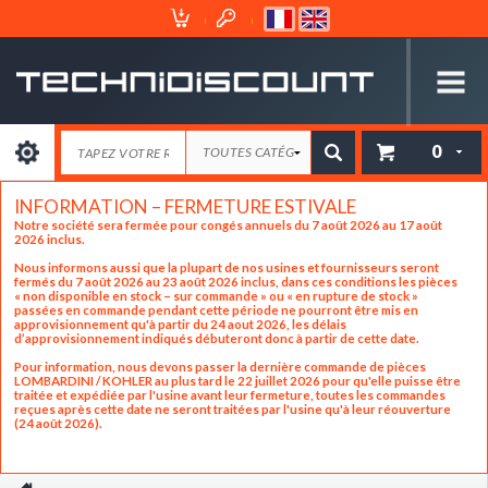
Espace
Mon
Client
Panier
0
INFORMATION – FERMETURE ESTIVALE
Notre société sera fermée pour congés annuels du 7 août 2026 au 17 août
2026 inclus.
Nous informons aussi que la plupart de nos usines et fournisseurs seront
fermés du 7 août 2026 au 23 août 2026 inclus, dans ces conditions les pièces
« non disponible en stock – sur commande » ou « en rupture de stock »
passées en commande pendant cette période ne pourront être mis en
approvisionnement qu'à partir du 24 aout 2026, les délais
d’approvisionnement indiqués débuteront donc à partir de cette date.
Pour information, nous devons passer la dernière commande de pièces
LOMBARDINI / KOHLER au plus tard le 22 juillet 2026 pour qu'elle puisse être
traitée et expédiée par l'usine avant leur fermeture, toutes les commandes
reçues après cette date ne seront traitées par l'usine qu'à leur réouverture
(24 août 2026).