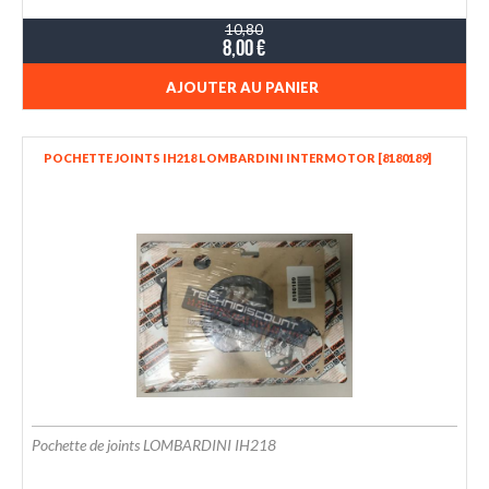
10,80
8,00 €
AJOUTER AU PANIER
POCHETTE JOINTS IH218 LOMBARDINI INTERMOTOR [8180189]
Pochette de joints LOMBARDINI IH218