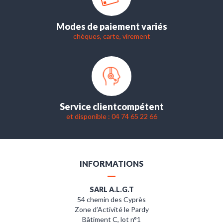
Modes de paiement variés
chèques, carte, virement
Service client
compétent
et disponible : 04 74 65 22 66
INFORMATIONS
SARL A.L.G.T
54 chemin des Cyprès
Zone d’Activité le Pardy
Bâtiment C, lot n°1