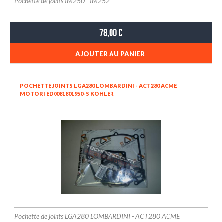
Pochette de joints IM250 - IM252
78,00 €
AJOUTER AU PANIER
POCHETTE JOINTS LGA280 LOMBARDINI - ACT280 ACME
MOTORI ED0081801950-S KOHLER
Pochette de joints LGA280 LOMBARDINI - ACT280 ACME