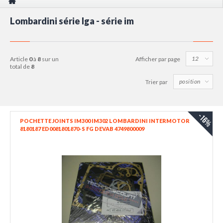
Lombardini série lga - série im
article
0
à
8
sur un
Afficher par page
total de
8
Trier par
-16%
POCHETTE JOINTS IM300 IM302 LOMBARDINI INTERMOTOR
8180187 ED0081801870-S FG DEVAB 4749800009