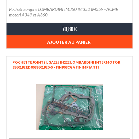
Pochette origine LOMBARDINI IM350 IM352 IM359 - ACME
motori A349 et A360
70,80 €
AJOUTER AU PANIER
POCHETTE JOINTS LGA225 IH222 LOMBARDINI INTERMOTOR
8180192 ED0081801920-S - FIN908CGA FINIMPIANTI