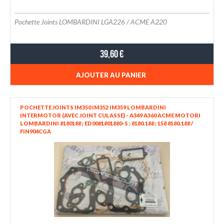
Pochette Joints LOMBARDINI LGA226 / ACME A220
39,60 €
AJOUTER AU PANIER
POCHETTE JOINTS IM350 IM352 IM359 LOMBARDINI
INTERMOTOR (AVEC JOINT CULASSE) - A349 A360 ACME MOTORI
LOMBARDINI 8180188 ; ED0081801880-S ; 8180.188 ; 158 8180.188 /
FIN904CGA