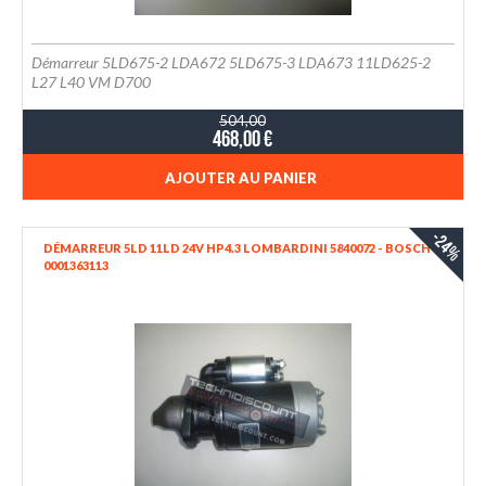
Démarreur 5LD675-2 LDA672 5LD675-3 LDA673 11LD625-2
L27 L40 VM D700
504,00
468,00 €
AJOUTER AU PANIER
-24%
DÉMARREUR 5LD 11LD 24V HP4.3 LOMBARDINI 5840072 - BOSCH
0001363113