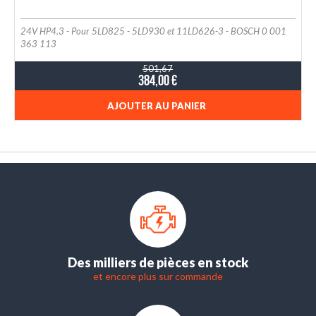
24V HP4.3 - Pour 5LD825 - 5LD930 et 11LD626-3 - BOSCH 0 001
363 113
501,67
384,00 €
AJOUTER AU PANIER
Des milliers de pièces en stock
et encore plus sur commande