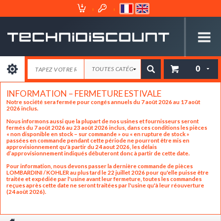
Espace
Mon
Client
Panier
0
INFORMATION – FERMETURE ESTIVALE
Notre société sera fermée pour congés annuels du 7 août 2026 au 17 août
2026 inclus.
Nous informons aussi que la plupart de nos usines et fournisseurs seront
fermés du 7 août 2026 au 23 août 2026 inclus, dans ces conditions les pièces
« non disponible en stock – sur commande » ou « en rupture de stock »
passées en commande pendant cette période ne pourront être mis en
approvisionnement qu'à partir du 24 aout 2026, les délais
d’approvisionnement indiqués débuteront donc à partir de cette date.
Pour information, nous devons passer la dernière commande de pièces
LOMBARDINI / KOHLER au plus tard le 22 juillet 2026 pour qu'elle puisse être
traitée et expédiée par l'usine avant leur fermeture, toutes les commandes
reçues après cette date ne seront traitées par l'usine qu'à leur réouverture
(24 août 2026).