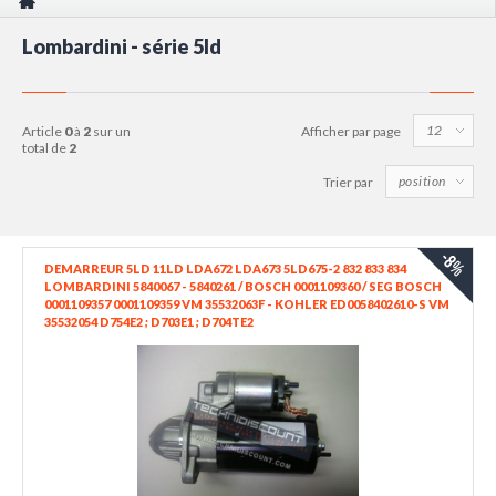
Lombardini - série 5ld
article
0
à
2
sur un
Afficher par page
total de
2
Trier par
-8%
DEMARREUR 5LD 11LD LDA672 LDA673 5LD675-2 832 833 834
LOMBARDINI 5840067 - 5840261 / BOSCH 0001109360 / SEG BOSCH
0001109357 0001109359 VM 35532063F - KOHLER ED0058402610-S VM
35532054 D754E2 ; D703E1 ; D704TE2