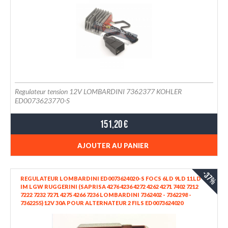
Regulateur tension 12V LOMBARDINI 7362377 KOHLER
ED0073623770-S
151,20 €
AJOUTER AU PANIER
-37%
REGULATEUR LOMBARDINI ED0073624020-S FOCS 6LD 9LD 11LD
IM LGW RUGGERINI (SAPRISA 4276 4236 4272 4262 4271 7402 7212
7222 7232 7271 4275 4266 7236 LOMBARDINI 7362402 - 7362298 -
7362255) 12V 30A POUR ALTERNATEUR 2 FILS ED0073624020