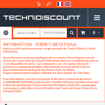
Espace
Mon
Client
Panier
0
INFORMATION – FERMETURE ESTIVALE
Notre société sera fermée pour congés annuels du 7 août 2026 au 17 août
2026 inclus.
Nous informons aussi que la plupart de nos usines et fournisseurs seront
fermés du 7 août 2026 au 23 août 2026 inclus, dans ces conditions les pièces
« non disponible en stock – sur commande » ou « en rupture de stock »
passées en commande pendant cette période ne pourront être mis en
approvisionnement qu'à partir du 24 aout 2026, les délais
d’approvisionnement indiqués débuteront donc à partir de cette date.
Pour information, nous devons passer la dernière commande de pièces
LOMBARDINI / KOHLER au plus tard le 22 juillet 2026 pour qu'elle puisse être
traitée et expédiée par l'usine avant leur fermeture, toutes les commandes
reçues après cette date ne seront traitées par l'usine qu'à leur réouverture
(24 août 2026).