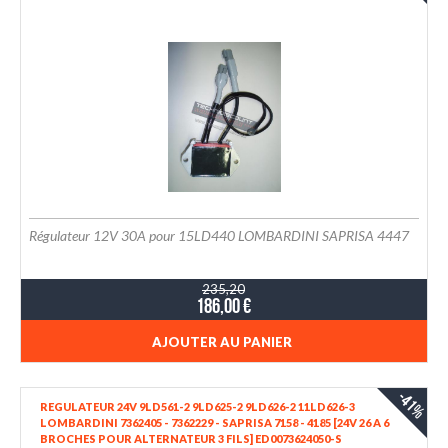
Régulateur 12V 30A pour 15LD440 LOMBARDINI SAPRISA 4447
235,20
186,00 €
AJOUTER AU PANIER
-41%
REGULATEUR 24V 9LD561-2 9LD625-2 9LD626-2 11LD626-3
LOMBARDINI 7362405 - 7362229 - SAPRISA 7158 - 4185 [24V 26 A 6
BROCHES POUR ALTERNATEUR 3 FILS] ED0073624050-S