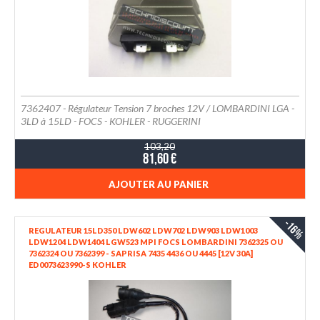
7362407 - Régulateur Tension 7 broches 12V / LOMBARDINI LGA -
3LD à 15LD - FOCS - KOHLER - RUGGERINI
103,20
81,60 €
AJOUTER AU PANIER
-16%
REGULATEUR 15LD350 LDW602 LDW702 LDW903 LDW1003
LDW1204 LDW1404 LGW523 MPI FOCS LOMBARDINI 7362325 OU
7362324 OU 7362399 - SAPRISA 7435 4436 OU 4445 [12V 30A]
ED0073623990-S KOHLER