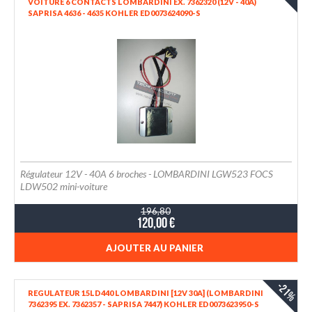
VOITURE 6 CONTACTS LOMBARDINI EX. 7362320 (12V - 40A)
SAPRISA 4636 - 4635 KOHLER ED0073624090-S
Régulateur 12V - 40A 6 broches - LOMBARDINI LGW523 FOCS
LDW502 mini-voiture
196,80
120,00 €
AJOUTER AU PANIER
-21%
REGULATEUR 15LD440 LOMBARDINI [12V 30A] (LOMBARDINI
7362395 EX. 7362357 - SAPRISA 7447) KOHLER ED0073623950-S