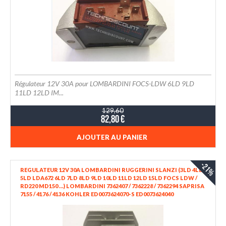
Régulateur 12V 30A pour LOMBARDINI FOCS-LDW 6LD 9LD
11LD 12LD IM...
129,60
82,80 €
AJOUTER AU PANIER
-21%
REGULATEUR 12V 30A LOMBARDINI RUGGERINI SLANZI (3LD 4LD
5LD LDA672 6LD 7LD 8LD 9LD 10LD 11LD 12LD 15LD FOCS LDW /
RD220 MD150 ...) LOMBARDINI 7362407 / 7362228 / 7362294 SAPRISA
7155 / 4176 / 4136 KOHLER ED0073624070-S ED0073624040
RUGGERINI 730.13