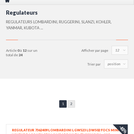
Regulateurs
REGULATEURS LOMBARDINI, RUGGERINI, SLANZI, KOHLER,
YANMAR, KUBOTA ...
article
0
à
12
sur un
Afficher par page
total de
24
Trier par
1
2
-40%
REGULATEUR 7362409 LOMBARDINI LGW523 LDW502 FOCS MINI-