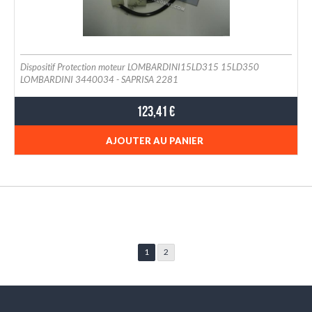
Dispositif Protection moteur LOMBARDINI15LD315 15LD350
LOMBARDINI 3440034 - SAPRISA 2281
123,41 €
AJOUTER AU PANIER
1
2