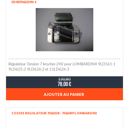
ED0073622290-S
Régulateur Tension 7 broches 24V pour LOMBARDINII 9LD561-1
9LD625-2 9LD626-2 et 11LD626-3
130,80
78,00 €
AJOUTER AU PANIER
COSSES REGULATEUR 7362228 - 7362407 LOMBARDINI