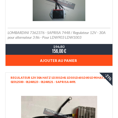
LOMBARDINI 7362376 - SAPRISA 7448 / Regulateur 12V - 30A
pour alternateur 3 fils - Pour LDW903 LDW1003
196,80
156,00 €
AJOUTER AU PANIER
-21%
REGULATEUR 12V 30A HATZ 1D30 1D41 1D50 1D60 1D80 1D90 HATZ
02312500 - 01248123 - 01248121 - SAPRISA 4491