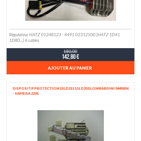
Régulateur HATZ 01248123 - 4491 02312500 [HATZ 1D41
1D80...] 6 cables
180,00
142,80 €
AJOUTER AU PANIER
DISPOSITIF PROTECTION 15LD315 15LD350 LOMBARDINI 3440034
- SAPRISA 2281