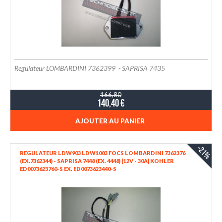
Regulateur LOMBARDINI 7362399 - SAPRISA 7435
166,80
140,40 €
AJOUTER AU PANIER
-21%
REGULATEUR LDW903 LDW1003 FOCS LOMBARDINI 7362376
(EX.7362344) - SAPRISA 7448 (EX. 4448) [12V - 30A] KOHLER
ED0073623760-S EX. ED0073623440-S