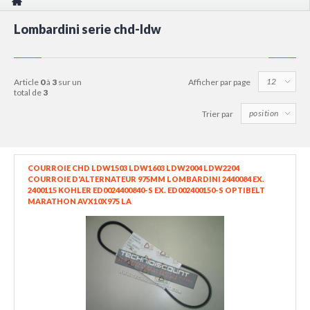
Lombardini serie chd-ldw
article
0
à
3
sur un
Afficher par page
total de
3
Trier par
COURROIE CHD LDW1503 LDW1603 LDW2004 LDW2204
COURROIE D'ALTERNATEUR 975MM LOMBARDINI 2440084 EX.
2400115 KOHLER ED0024400840-S EX. ED002400150-S OPTIBELT
MARATHON AVX10X975 LA