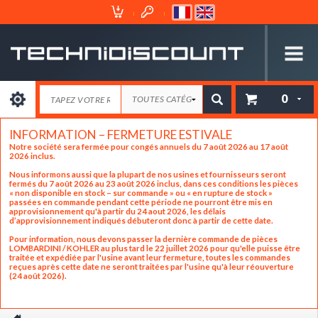
Espace
Mon
Client
Panier
0
INFORMATION – FERMETURE ESTIVALE
Notre société sera fermée pour congés annuels du 7 août 2026 au 17 août
2026 inclus.
Nous informons aussi que la plupart de nos usines et fournisseurs seront
fermés du 7 août 2026 au 23 août 2026 inclus, dans ces conditions les pièces
« non disponible en stock – sur commande » ou « en rupture de stock »
passées en commande pendant cette période ne pourront être mis en
approvisionnement qu'à partir du 24 aout 2026, les délais
d’approvisionnement indiqués débuteront donc à partir de cette date.
Pour information, nous devons passer la dernière commande de pièces
LOMBARDINI / KOHLER au plus tard le 22 juillet 2026 pour qu'elle puisse être
traitée et expédiée par l'usine avant leur fermeture, toutes les commandes
reçues après cette date ne seront traitées par l'usine qu'à leur réouverture
(24 août 2026).