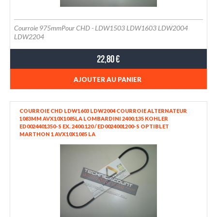
Courroie 975mmPour CHD - LDW1503 LDW1603 LDW2004
LDW2204
22,80 €
AJOUTER AU PANIER
COURROIE CHD LDW1603 LDW2004 COURROIE ALTERNATEUR
1083MM AVX10X1085LA LOMBARDINI 2400.135 KOHLER
ED0024401350-S EX. 2400.120 / ED0024001200-S OPTIBLET
MARTHON 1 AVX10X1085 LA