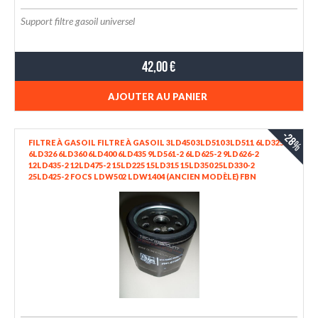
Support filtre gasoil universel
42,00 €
AJOUTER AU PANIER
-28%
FILTRE À GASOIL FILTRE À GASOIL 3LD450 3LD510 3LD511 6LD325
6LD326 6LD360 6LD400 6LD435 9LD561-2 6LD625-2 9LD626-2
12LD435-2 12LD475-2 15LD225 15LD315 15LD350 25LD330-2
25LD425-2 FOCS LDW502 LDW1404 (ANCIEN MODÈLE) FBN
FN1.01563 LOMBARDINI 2175045