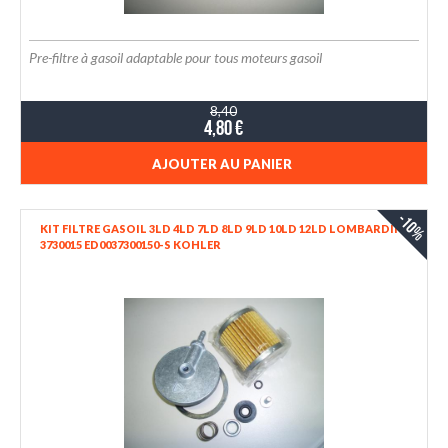
Pre-filtre à gasoil adaptable pour tous moteurs gasoil
8,40
4,80 €
AJOUTER AU PANIER
-10%
KIT FILTRE GASOIL 3LD 4LD 7LD 8LD 9LD 10LD 12LD LOMBARDINI
3730015 ED0037300150-S KOHLER