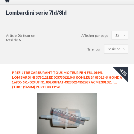
Lombardini serie 7ld/8ld
article
0
à
6
sur un
Afficher par page
total de
6
Trier par
-43%
PREFILTRE CARBURANT TOUS MOTEUR FBN FB1.01491
LOMBARDINI 3730121 ED0037301210-S KOHLER 24 050 13-S HONDA
16900-671-003 UFI 31.001.00 FIAT 4323062 4352637 ACME 391011 I ...
(TUBE Ø6MM) PURFLUX EP58