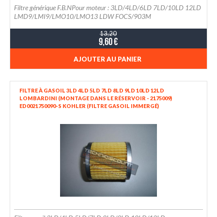
Filtre générique F.B.NPour moteur : 3LD/4LD/6LD 7LD/10LD 12LD
LMD9/LMI9/LMO10/LMO13 LDW FOCS/903M
13,20
9,60 €
AJOUTER AU PANIER
FILTRE À GASOIL 3LD 4LD 5LD 7LD 8LD 9LD 10LD 12LD
LOMBARDINI (MONTAGE DANS LE RÉSERVOIR - 2175009)
ED0021750090-S KOHLER (FILTRE GASOIL IMMERGÉ)