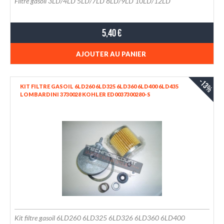
Filtre gasoil 3LD/4LD 5LD/7LD 8LD/9LD 10LD/12LD
5,40 €
AJOUTER AU PANIER
-13%
KIT FILTRE GASOIL 6LD260 6LD325 6LD360 6LD400 6LD435
LOMBARDINI 3730028 KOHLER ED0037300280-S
Kit filtre gasoil 6LD260 6LD325 6LD326 6LD360 6LD400