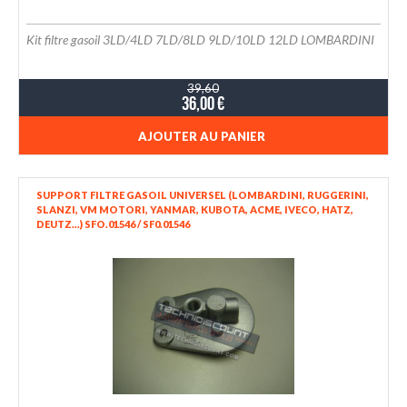
Kit filtre gasoil 3LD/4LD 7LD/8LD 9LD/10LD 12LD LOMBARDINI
39,60
36,00 €
AJOUTER AU PANIER
SUPPORT FILTRE GASOIL UNIVERSEL (LOMBARDINI, RUGGERINI,
SLANZI, VM MOTORI, YANMAR, KUBOTA, ACME, IVECO, HATZ,
DEUTZ...) SFO.01546 / SF0.01546