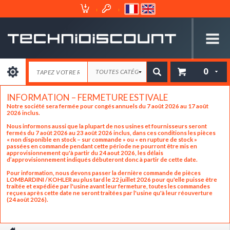
Espace
Mon
Client
Panier
0
INFORMATION – FERMETURE ESTIVALE
Notre société sera fermée pour congés annuels du 7 août 2026 au 17 août
2026 inclus.
Nous informons aussi que la plupart de nos usines et fournisseurs seront
fermés du 7 août 2026 au 23 août 2026 inclus, dans ces conditions les pièces
« non disponible en stock – sur commande » ou « en rupture de stock »
passées en commande pendant cette période ne pourront être mis en
approvisionnement qu'à partir du 24 aout 2026, les délais
d’approvisionnement indiqués débuteront donc à partir de cette date.
Pour information, nous devons passer la dernière commande de pièces
LOMBARDINI / KOHLER au plus tard le 22 juillet 2026 pour qu'elle puisse être
traitée et expédiée par l'usine avant leur fermeture, toutes les commandes
reçues après cette date ne seront traitées par l'usine qu'à leur réouverture
(24 août 2026).