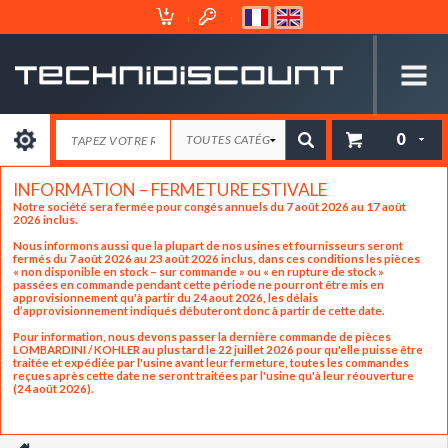
Espace
Mon
Client
Panier
0
INFORMATION – FERMETURE ESTIVALE
Notre société sera fermée pour congés annuels du 7 août 2026 au 17 août
2026 inclus.
Nous informons aussi que la plupart de nos usines et fournisseurs seront
fermés du 7 août 2026 au 23 août 2026 inclus, dans ces conditions les pièces
« non disponible en stock – sur commande » ou « en rupture de stock »
passées en commande pendant cette période ne pourront être mis en
approvisionnement qu'à partir du 24 aout 2026, les délais
d’approvisionnement indiqués débuteront donc à partir de cette date.
Pour information, nous devons passer la dernière commande de pièces
LOMBARDINI / KOHLER au plus tard le 22 juillet 2026 pour qu'elle puisse être
traitée et expédiée par l'usine avant leur fermeture, toutes les commandes
reçues après cette date ne seront traitées par l'usine qu'à leur réouverture
(24 août 2026).