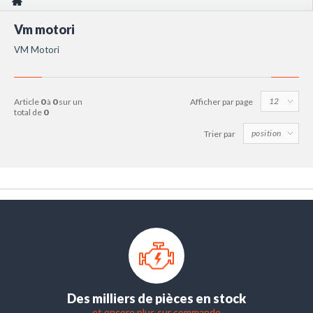
Vm motori
VM Motori
article
0
à
0
sur un
Afficher par page
total de
0
Trier par
Des milliers de pièces en stock
et encore plus sur commande