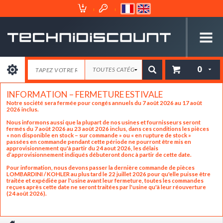
Espace
Mon
Client
Panier
0
INFORMATION – FERMETURE ESTIVALE
Notre société sera fermée pour congés annuels du 7 août 2026 au 17 août
2026 inclus.
Nous informons aussi que la plupart de nos usines et fournisseurs seront
fermés du 7 août 2026 au 23 août 2026 inclus, dans ces conditions les pièces
« non disponible en stock – sur commande » ou « en rupture de stock »
passées en commande pendant cette période ne pourront être mis en
approvisionnement qu'à partir du 24 aout 2026, les délais
d’approvisionnement indiqués débuteront donc à partir de cette date.
Pour information, nous devons passer la dernière commande de pièces
LOMBARDINI / KOHLER au plus tard le 22 juillet 2026 pour qu'elle puisse être
traitée et expédiée par l'usine avant leur fermeture, toutes les commandes
reçues après cette date ne seront traitées par l'usine qu'à leur réouverture
(24 août 2026).