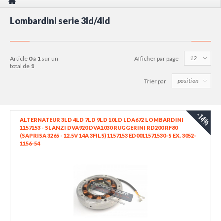
Lombardini serie 3ld/4ld
article
0
à
1
sur un
Afficher par page
total de
1
Trier par
-14%
ALTERNATEUR 3LD 4LD 7LD 9LD 10LD LDA672 LOMBARDINI
1157153 - SLANZI DVA920 DVA1030 RUGGERINI RD200 RF80
(SAPRISA 3265 - 12.5V 14A 3FILS) 1157153 ED0011571530-S EX. 3052-
1156-54