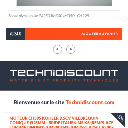
Sonde niveau huile IM250 IM300 IM350 LGA225
70,24 €
AJOUTER AU PANIER
Bienvenue sur le site
Technidiscount.com
-17%
MOTEUR CH395 KOHLER 9.5CV VILEBREQUIN
CONIQUE Ø23MM - BRIDE ITALIEN M8 X6 (REMPLACE
LOMBARDINI IM250 IM300 IM350 IM359 LA250 LA300 -