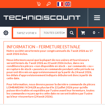
Espace
Mon
Client
Panier
0
INFORMATION – FERMETURE ESTIVALE
Notre société sera fermée pour congés annuels du 7 août 2026 au 17
août 2026 inclus.
Nous informons aussi que la plupart de nos usines et fournisseurs
seront fermés du 7 août 2026 au 23 août 2026 inclus, dans ces
conditions les pièces « non disponible en stock – sur commande » ou «
en rupture de stock » passées en commande pendant cette période ne
pourront être mis en approvisionnement qu'à partir du 24 aout 2026,
les délais d’approvisionnement indiqués débuteront donc à partir de
cette date.
Pour information, nous devons passer la dernière commande de pièces
LOMBARDINI / KOHLER au plus tard le 22 juillet 2026 pour qu'elle
puisse être traitée et expédiée par l'usine avant leur fermeture, toutes
les commandes reçues après cette date ne seront traitées par l'usine
qu'à leur réouverture (24 août 2026).