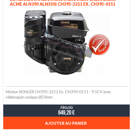
ACME ALN290 ALN330) CH395-3211 EX. CH395-0111
KOHLER COMMAND PRO CH395-3211 MOTEUR IM350
PA-CH395-3211
Moteur KOHLER CH395-3211 Ex. CH395-0111 - 9.5CV avec
vilebrequin conique Ø23mm
780,00
649,20 €
AJOUTER AU PANIER