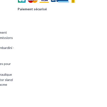
Paiement sécurisé
ement
smissions
mbardini -
es pour
raulique
or slanzi
 acme