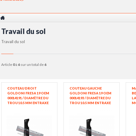
Travail du sol
Travail du sol
article
0
à
6
sur un total de
6
COUTEAU DROIT
COUTEAU GAUCHE
M
GOLDONI FRESA 19 OEM
GOLDONI FRESA 19 OEM
BE
00014191 / DIAMÈTRE DU
00014193 / DIAMÈTRE DU
LA
TROU 10.5 MM ENTRAXE
TROU 10.5 MM ENTRAXE
MO
70 MM PLAT 40X6 MM
70 MM PLAT 40X6 MM
LA
10
TR
17