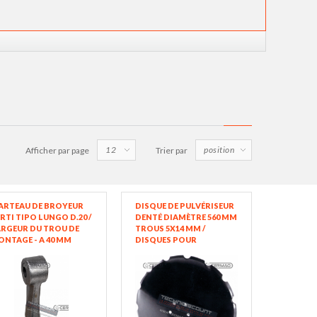
Afficher par page
Trier par
ARTEAU DE BROYEUR
DISQUE DE PULVÉRISEUR
RTI TIPO LUNGO D.20 /
DENTÉ DIAMÈTRE 560 MM
RGEUR DU TROU DE
TROUS 5X14 MM /
NTAGE - A 40 MM
DISQUES POUR
RGEUR DE COUPE - B
PULVÉRISATEUR
0 MM DIAMÈTRE DU
MATÉRIEL BORO
OU 20.5 MM RAYON - R
1 MM