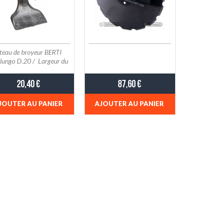
eau de broyeur BERTI
 lungo D.20 / Largeur du
 de montage - A 40 mm
eur de coupe - b 100 mm
20,40 €
87,60 €
mètre du trou 20.5 mm
on - R 171 mm
JOUTER AU PANIER
AJOUTER AU PANIER