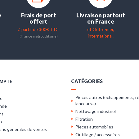
e
Frais de port
Livraison partout
offert
en France
à partir de 300€ TTC
et Outre-mer,
international.
(France métropolitaine)
CATÉGORIES
MPTE
Pieces autres (echappements, ré
re
lanceurs...)
nde
Nettoyage industriel
nt
Filtration
n
Pieces automobiles
ons générales de ventes
Outillage / accessoires