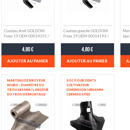
Couteau droit GOLDONI
Couteau gauche GOLDONI
Mart
Fresa 19 OEM 00014191 /
Fresa 19 OEM 00014193 /
tipo
Diamètre du trou 10.5 mm
Diamètre du trou 10.5 mm
trou
Entraxe 70 mm Plat 40x6
Entraxe 70 mm Plat 40x6
Larg
4,80 €
4,80 €
mm
mm
Dia
Ray
AJOUTER AU PANIER
AJOUTER AU PANIER
A
MARTEAU DE BROYEUR
SOC POUR DENTS
NIUBO - DIAMÈTRE DU
CULTIVATEUR
TROU 18.5 MM / LARGEUR
DIMENSION 105X4 MM
DU TROU DE MONTAGE
CERMAG 57723
80 MM / LARGEUR DE
COUPE 190 MM CERMAG
57713