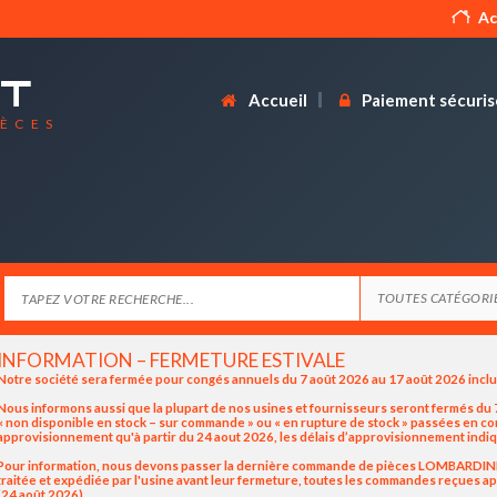
Ac
Accueil
Paiement sécuris
IÈCES
INFORMATION – FERMETURE ESTIVALE
Notre société sera fermée pour congés annuels du 7 août 2026 au 17 août 2026 incl
Nous informons aussi que la plupart de nos usines et fournisseurs seront fermés du 7
« non disponible en stock – sur commande » ou « en rupture de stock » passées en 
approvisionnement qu'à partir du 24 aout 2026, les délais d’approvisionnement indiq
Pour information, nous devons passer la dernière commande de pièces LOMBARDINI / K
traitée et expédiée par l'usine avant leur fermeture, toutes les commandes reçues apr
(24 août 2026).