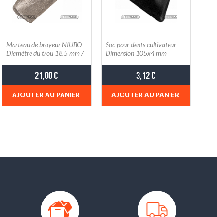
Marteau de broyeur NIUBO -
Soc pour dents cultivateur
Diamètre du trou 18.5 mm /
Dimension 105x4 mm
Largeur du trou de montage
CERMAG 57723
80 mm / Largeur de coupe
21,00 €
3,12 €
190 mm
AJOUTER AU PANIER
AJOUTER AU PANIER