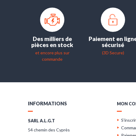
Des milliers de
Paiement en lign
pièces en stock
sécurisé
et encore plus sur
(3D Secure)
commande
INFORMATIONS
MON CO
S'inscri
SARL A.L.G.T
Comma
54 chemin des Cyprès
Paieme