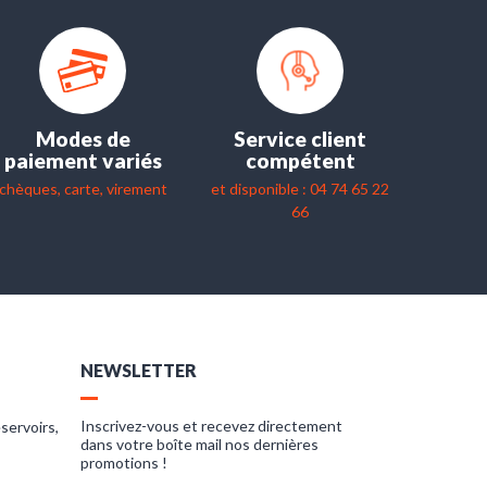
Modes de
Service client
paiement variés
compétent
chèques, carte, virement
et disponible : 04 74 65 22
66
NEWSLETTER
Inscrivez-vous et recevez directement
servoirs,
dans votre boîte mail nos dernières
promotions !