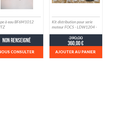
+ED0045011580-S / PS-
KDW993T-5002
pe à eau BF6M1012
Kit distribution pour serie
UTZ
moteur FOCS - LDW1204 -
LDW1404 - LDW1204/T et
DEUTZ F4M1008 -
390,00
Non renseigné
360,00 €
ED0048980770-S
NOUS CONSULTER
AJOUTER AU PANIER