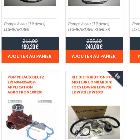
Pompe à eau (19 dents)
Pompe à eau (19 dents)
Pom
LOMBARDINI
LOMBARDINI KOHLER
DE
ED0065844380-S
ED0065844390-S
216,00
255,60
199,20 €
240,00 €
AJOUTER AU PANIER
AJOUTER AU PANIER
-8%
POMPE EAU X DEUTZ
KIT DISTRIBUTION POUR
2937604 4256959 -
MOTEUR LOMBARDINI
APPLICATION
FOCS LDW602 LDW702
AGROTRON 100 120
LDW903 LDW1003
120MKII 130 135 135MKIII
LOMBARDINI DEUTZ
140 150 150.7 150MKIII 155
F2M1008 F3M1008
160 160MKIII
LOMBARDINI 4898076
KOHLER KDW702
KDW1003 ED0048980760-S
- PIÈCE KOHLER ORIGINE
/ PIÈCE LOMBARDINI
ORIGINE / PIÈCES
KOHLER / PIÈCES