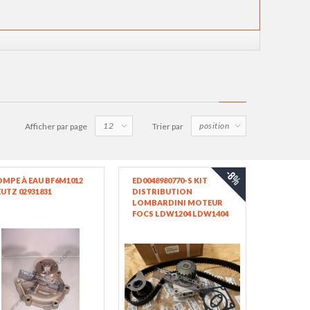
Afficher par page
Trier par
-8%
MPE À EAU BF6M1012
ED0048980770-S KIT
UTZ 02931831
DISTRIBUTION
LOMBARDINI MOTEUR
FOCS LDW1204 LDW1404
LDW1204/P LDW1404/P
PIAGGIO DEUTZ F4M1008
LOMBARDINI KOHLER
4898077 ED0048980770-S ;
ED0041100090-S +
ED0024403380-S +
ED0065844390-S +
ED0045802150-S