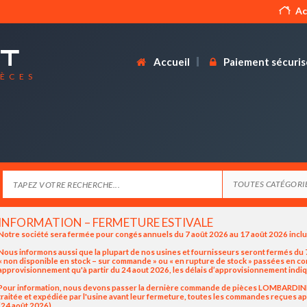
Ac
Accueil
Paiement sécuris
IÈCES
INFORMATION – FERMETURE ESTIVALE
Notre société sera fermée pour congés annuels du 7 août 2026 au 17 août 2026 incl
Nous informons aussi que la plupart de nos usines et fournisseurs seront fermés du 7
« non disponible en stock – sur commande » ou « en rupture de stock » passées en 
approvisionnement qu'à partir du 24 aout 2026, les délais d’approvisionnement indiq
Pour information, nous devons passer la dernière commande de pièces LOMBARDINI / K
traitée et expédiée par l'usine avant leur fermeture, toutes les commandes reçues apr
(24 août 2026).