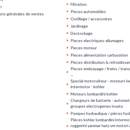
Filtration
n
Pieces automobiles
ons générales de ventes
Outillage / accessoires
Jardinage
Destockage
Pieces electriques-allumages
Pieces moteur
Pieces alimentation carburation
Pieces distribution & refroidiss
Pieces embrayage / freins / tran
...
Special motoculteur - moteurs lo
intermotor - kohler
Moteurs lombardini kohler
Chargeurs de batterie - automat
groupes electrogenes lovato
Pompes hydraulique / pièces hyd
Pièces kohler lombardini intermot
ruggerini yanmar hatz vm motori