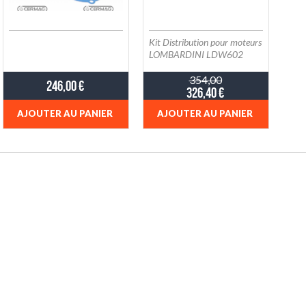
LOMBARDINI
Kit Distribution pour moteurs
LOMBARDINI LDW602
LDW702 LDW903
LDW1003 et DEUTZ -
354,00
246,00 €
326,40 €
F2M1008 / F3M1008 -
ED0048980760-S
AJOUTER AU PANIER
AJOUTER AU PANIER