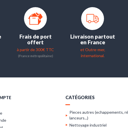
e
Frais de port
Livraison partout
offert
en France
à partir de 300€ TTC
et Outre-mer,
international.
(France métropolitaine)
CATÉGORIES
MPTE
Pieces autres (echappements, ré
re
lanceurs...)
nde
Nettoyage industriel
nt