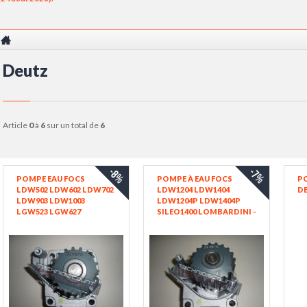
Deutz
article
0
à
6
sur un total de
6
-8%
-7%
POMPE EAU FOCS
POMPE À EAU FOCS
PO
LDW502 LDW602 LDW702
LDW1204 LDW1404
DE
LDW903 LDW1003
LDW1204P LDW1404P
LGW523 LGW627
SILEO1400 LOMBARDINI -
LOMBARDINI - DEUTZ
DEUTZ F4M1008 -
F2M1008 F3M1008 (19
MODÈLE 19 DENTS -
DENTS) 6584540
LOMBARDINI 6584439
ED0065845400-S / EX.
KOHLER ED0065844390-S /
6584438 KOHLER
KOHLER PS-KDW993T-
ED0065844380-S
5002