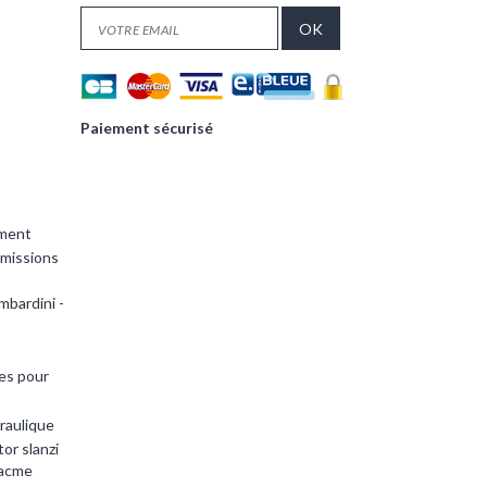
Paiement sécurisé
ement
smissions
mbardini -
es pour
raulique
or slanzi
 acme