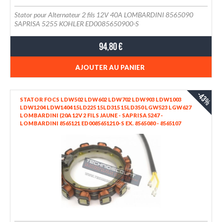
Stator pour Alternateur 2 fils 12V 40A LOMBARDINI 8565090
SAPRISA 5255 KOHLER ED0085650900-S
94,80 €
AJOUTER AU PANIER
-43%
STATOR FOCS LDW502 LDW602 LDW702 LDW903 LDW1003
LDW1204 LDW1404 15LD225 15LD315 15LD350 LGW523 LGW627
LOMBARDINI (20A 12V 2 FILS JAUNE - SAPRISA 5247 -
LOMBARDINI 8565121 ED0085651210-S EX. 8565080 - 8565107
LOMBARDINI FOCS PROGRESS