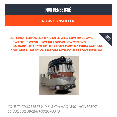
LDW1204/T LOMBARDINI (1157383)
Non renseigné
NOUS CONSULTER
-12%
ALTERNATEUR 14V 45A (EX. 34A) LDW602 LDW702 LDW903
LDW1003 LDW1204 LDW1404 LGW523 LGW627 FOCS
LOMBARDINI 1157391 KOHLER ED0011573910-S ISKRA AAG1340 -
AGN10507 11.201.502 08-298 F002G90078 KOHLER ED0011573910-S
EX. ED0011572690-S 1157.269 SEG 6033GB2035
KOHLER ED0011573910-S ISKRA AAG1340 - AGN10507
11.201.502 08-298 F002G90078