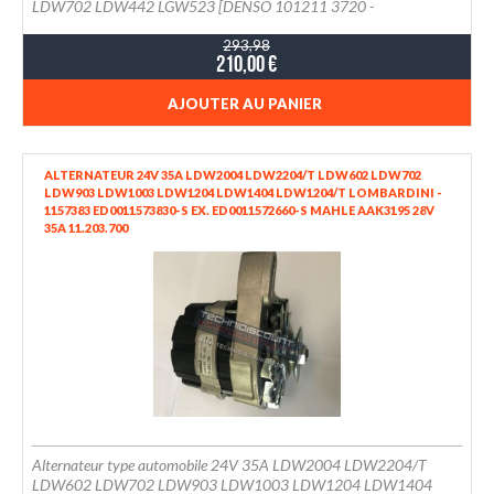
LDW702 LDW442 LGW523 [DENSO 101211 3720 -
LOMBARDINI 1157326)
293,98
210,00 €
AJOUTER AU PANIER
ALTERNATEUR 24V 35A LDW2004 LDW2204/T LDW602 LDW702
LDW903 LDW1003 LDW1204 LDW1404 LDW1204/T LOMBARDINI -
1157383 ED0011573830-S EX. ED0011572660-S MAHLE AAK3195 28V
35A 11.203.700
Alternateur type automobile 24V 35A LDW2004 LDW2204/T
LDW602 LDW702 LDW903 LDW1003 LDW1204 LDW1404