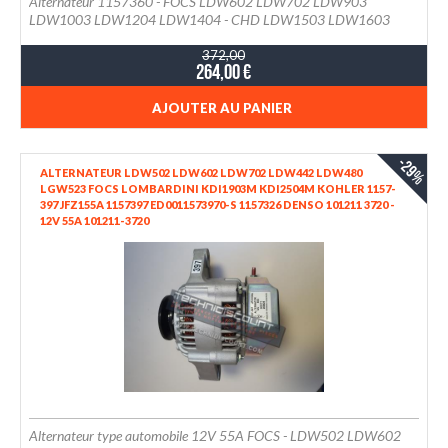
Alternateur 1157360 - FOCS LDW602 LDW702 LDW903
LDW1003 LDW1204 LDW1404 - CHD LDW1503 LDW1603
LDW2004 LDW2204
372,00
264,00 €
AJOUTER AU PANIER
-29%
ALTERNATEUR LDW502 LDW602 LDW702 LDW442 LDW480
LGW523 FOCS LOMBARDINI KDI1903M KDI2504M KOHLER 1157-
397 JFZ155A 1157397 ED0011573970-S 1157326 DENSO 101211 3720 -
12V 55A 101211-3720
Alternateur type automobile 12V 55A FOCS - LDW502 LDW602