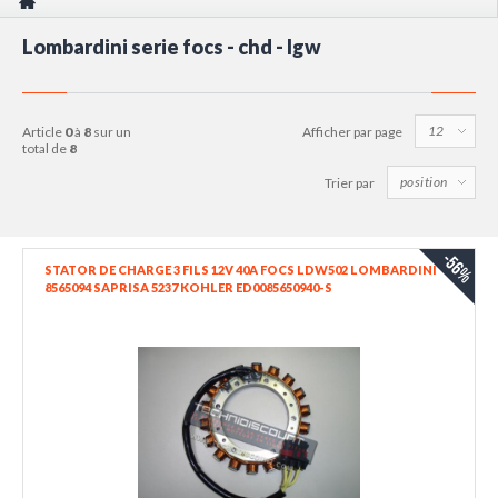
Lombardini serie focs - chd - lgw
article
0
à
8
sur un
Afficher par page
total de
8
Trier par
-56%
STATOR DE CHARGE 3 FILS 12V 40A FOCS LDW502 LOMBARDINI
8565094 SAPRISA 5237 KOHLER ED0085650940-S