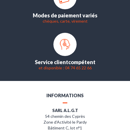
Modes de paiement variés
chèques, carte, virement
Service client
compétent
et disponible : 04 74 65 22 66
INFORMATIONS
SARL A.L.G.T
54 chemin des Cyprès
Zone d’Activité le Pardy
Bâtiment C, lot n°1