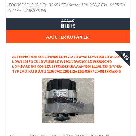
ED0085651210-S Ex. 8565107 / Stator 12V 20A 2 Fils - SAPRISA
5247 - LOMBARDINI
104,40
60,00 €
AJOUTER AU PANIER
-30%
ALTERNATEUR 45A LDW602 LDW702 LDW903 LDW1003 LDW1204
LDW1404 FOCS LDW1503 LDW1603 LDW2004 LDW2204 CHD
LOMBARDINI KOHLER 1157360 ISKRA AAK4580 11.201.735 (14V 45A
TYPE AUTO.) DEUTZ 12850742 12851726 12850027 / ED0011573600-S