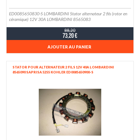
ED0085650830-S LOMBARDINI Stator alternateur 2 fils (rotor en
céramique) 12V 30A LOMBARDINI 8565083
88,20
73,20 €
AJOUTER AU PANIER
STATOR POUR ALTERNATEUR 2 FILS 12V 40A LOMBARDINI
8565090 SAPRISA 5255 KOHLER ED0085650900-S