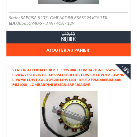
Stator SAPRISA 5237 LOMBARDINI 8565094 KOHLER
ED0085650940-S / 3 fils - 40A - 12V
149,40
66,00 €
AJOUTER AU PANIER
-18%
STATOR ALTERNATEUR 2 FILS 12V 30A - LOMBARDINI LGW523
LGW627 15LD225 15LD315 15LD350 FOCS LDW502 LDW602 LDW702
LDW903 LDW1003 LDW1204 LDW1404 - DEUTZ F2M1008 F3M1008
F4M1008 - LOMBARDINI 8565083 SAPRISA 5245