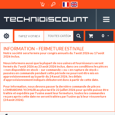
Espace
Mon
Client
Panier
0
INFORMATION – FERMETURE ESTIVALE
Notre société sera fermée pour congés annuels du 7 août 2026 au 17 août
2026 inclus.
Nous informons aussi que la plupart de nos usines et fournisseurs seront
fermés du 7 août 2026 au 23 août 2026 inclus, dans ces conditions les pièces
« non disponible en stock – sur commande » ou « en rupture de stock »
passées en commande pendant cette période ne pourront être mis en
approvisionnement qu'à partir du 24 aout 2026, les délais
d’approvisionnement indiqués débuteront donc à partir de cette date.
Pour information, nous devons passer la dernière commande de pièces
LOMBARDINI / KOHLER au plus tard le 22 juillet 2026 pour qu'elle puisse être
traitée et expédiée par l'usine avant leur fermeture, toutes les commandes
reçues après cette date ne seront traitées par l'usine qu'à leur réouverture
(24 août 2026).