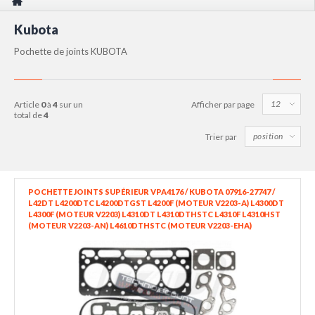
Kubota
Pochette de joints KUBOTA
article
0
à
4
sur un
Afficher par page
total de
4
Trier par
POCHETTE JOINTS SUPÉRIEUR VPA4176 / KUBOTA 07916-27747 /
L42DT L4200DTC L4200DTGST L4200F (MOTEUR V2203-A) L4300DT
L4300F (MOTEUR V2203) L4310DT L4310DTHSTC L4310F L4310HST
(MOTEUR V2203-AN) L4610DTHSTC (MOTEUR V2203-EHA)