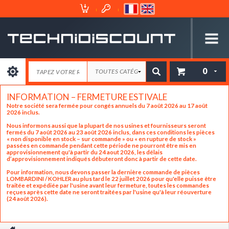
Espace
Mon
Client
Panier
0
INFORMATION – FERMETURE ESTIVALE
Notre société sera fermée pour congés annuels du 7 août 2026 au 17 août
2026 inclus.
Nous informons aussi que la plupart de nos usines et fournisseurs seront
fermés du 7 août 2026 au 23 août 2026 inclus, dans ces conditions les pièces
« non disponible en stock – sur commande » ou « en rupture de stock »
passées en commande pendant cette période ne pourront être mis en
approvisionnement qu'à partir du 24 aout 2026, les délais
d’approvisionnement indiqués débuteront donc à partir de cette date.
Pour information, nous devons passer la dernière commande de pièces
LOMBARDINI / KOHLER au plus tard le 22 juillet 2026 pour qu'elle puisse être
traitée et expédiée par l'usine avant leur fermeture, toutes les commandes
reçues après cette date ne seront traitées par l'usine qu'à leur réouverture
(24 août 2026).