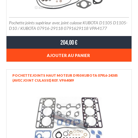
Pochette joints supérieur avec joint culasse KUBOTA D1105 D1105-
D10 / KUBOTA 07916-29118 0791629118 VPA4177
204,00 €
AJOUTER AU PANIER
POCHETTE JOINTS HAUT MOTEUR D950 KUBOTA 07916-24385
(AVEC JOINT CULASSE) REF. VPA4089