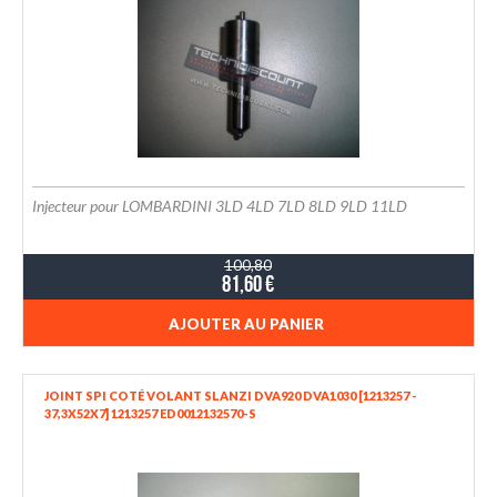
Injecteur pour LOMBARDINI 3LD 4LD 7LD 8LD 9LD 11LD
100,80
81,60 €
AJOUTER AU PANIER
JOINT SPI COTÉ VOLANT SLANZI DVA920 DVA1030 [1213257 -
37,3X52X7] 1213257 ED0012132570-S