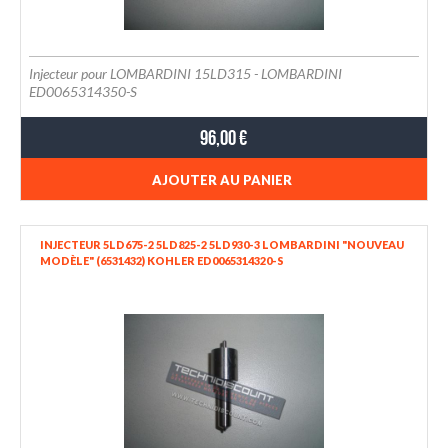
Injecteur pour LOMBARDINI 15LD315 - LOMBARDINI
ED0065314350-S
96,00 €
AJOUTER AU PANIER
INJECTEUR 5LD675-2 5LD825-2 5LD930-3 LOMBARDINI "NOUVEAU
MODÈLE" (6531432) KOHLER ED0065314320-S