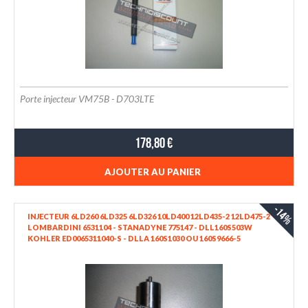
Porte injecteur VM75B - D703LTE
178,80 €
AJOUTER AU PANIER
-14%
INJECTEUR 6LD260 6LD325 6LD326 10LD400 12LD435-2 12LD475-2
LOMBARDINI 6531104 - STANADYNE 775147 - DLL160S503W
KOHLER ED0065311040-S - DLLA 160S1030 OU 160S9666-5