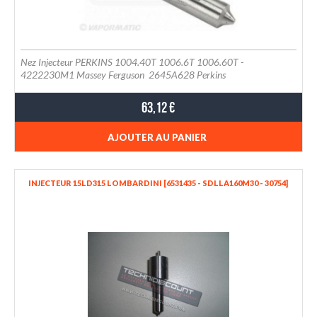
Nez Injecteur PERKINS 1004.40T 1006.6T 1006.60T -
4222230M1 Massey Ferguson 2645A628 Perkins
63,12 €
AJOUTER AU PANIER
INJECTEUR 15LD315 LOMBARDINI [6531435 - SDLLA160M30 - 30754]