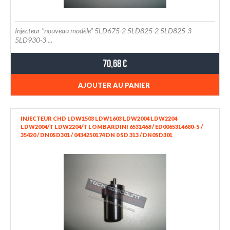
Injecteur "nouveau modèle" 5LD675-2 5LD825-2 5LD825-3
5LD930-3 ...
70,68 €
AJOUTER AU PANIER
INJECTEUR CHD LDW1503 LDW1603 LDW2004 LDW2204
LDW2004/T LDW2204/T LOMBARDINI 6531468 / ED0065314680-S /
35420 / DN0SD301 / 0434250174 DN 0 SD 313 / DN0SD301