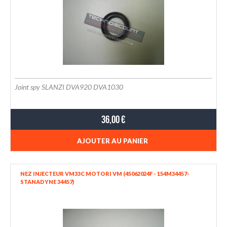
Joint spy SLANZI DVA920 DVA1030
36,00 €
AJOUTER AU PANIER
NEZ INJECTEUR VM33C MOTORI VM (45062024F - 154M34457-
STANADYNE 34457)