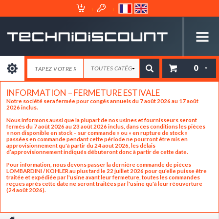
Espace
Mon
Client
Panier
0
INFORMATION – FERMETURE ESTIVALE
Notre société sera fermée pour congés annuels du 7 août 2026 au 17 août
2026 inclus.
Nous informons aussi que la plupart de nos usines et fournisseurs seront
fermés du 7 août 2026 au 23 août 2026 inclus, dans ces conditions les pièces
« non disponible en stock – sur commande » ou « en rupture de stock »
passées en commande pendant cette période ne pourront être mis en
approvisionnement qu'à partir du 24 aout 2026, les délais
d’approvisionnement indiqués débuteront donc à partir de cette date.
Pour information, nous devons passer la dernière commande de pièces
LOMBARDINI / KOHLER au plus tard le 22 juillet 2026 pour qu'elle puisse être
traitée et expédiée par l'usine avant leur fermeture, toutes les commandes
reçues après cette date ne seront traitées par l'usine qu'à leur réouverture
(24 août 2026).