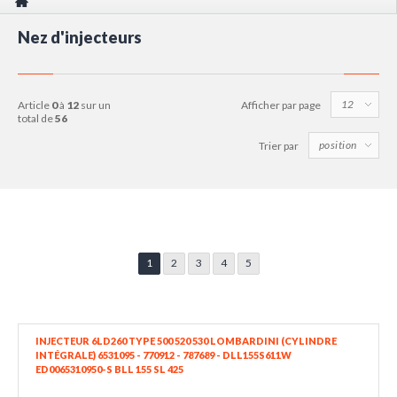
Nez d'injecteurs
article
0
à
12
sur un
Afficher par page
total de
56
Trier par
1
2
3
4
5
INJECTEUR 6LD260 TYPE 500 520 530 LOMBARDINI (CYLINDRE
INTÉGRALE) 6531095 - 770912 - 787689 - DLL155S611W
ED0065310950-S BLL 155 SL 425