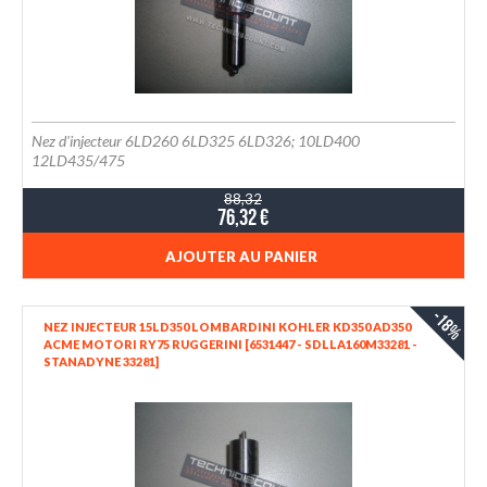
Nez d'injecteur 6LD260 6LD325 6LD326; 10LD400
12LD435/475
88,32
76,32 €
AJOUTER AU PANIER
-18%
NEZ INJECTEUR 15LD350 LOMBARDINI KOHLER KD350 AD350
ACME MOTORI RY75 RUGGERINI [6531447 - SDLLA160M33281 -
STANADYNE 33281]