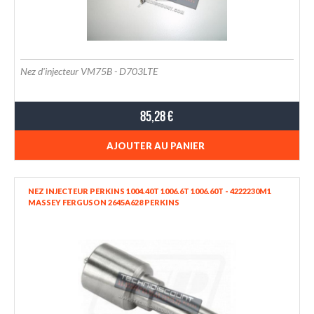
Nez d'injecteur VM75B - D703LTE
85,28 €
AJOUTER AU PANIER
NEZ INJECTEUR PERKINS 1004.40T 1006.6T 1006.60T - 4222230M1
MASSEY FERGUSON 2645A628 PERKINS