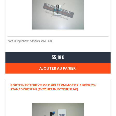
Nez d'injecteur Motori VM 33C
55,19 €
AJOUTER AU PANIER
PORTE INJECTEUR VM75B D703LTE VM MOTORI 15062017G /
STANADYNE 31242 (AVEZ NEZ INJECTEUR 31244)