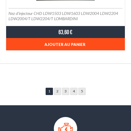
Nez d'injecteur CHD LDW1503 LDW1603 LDW2004 LDW2204
LDW2004/T LDW2204/T LOMBARDINI
63,60 €
AJOUTER AU PANIER
1
2
3
4
5