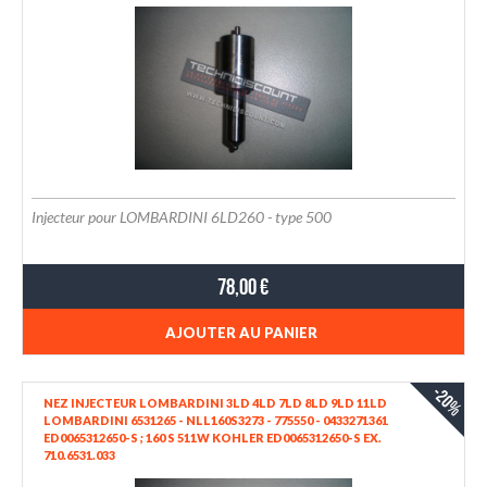
Injecteur pour LOMBARDINI 6LD260 - type 500
78,00 €
AJOUTER AU PANIER
-20%
NEZ INJECTEUR LOMBARDINI 3LD 4LD 7LD 8LD 9LD 11LD
LOMBARDINI 6531265 - NLL160S3273 - 775550 - 0433271361
ED0065312650-S ; 160 S 511W KOHLER ED0065312650-S EX.
710.6531.033