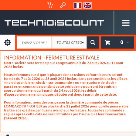
Espace
Mon
Client
Panier
0
INFORMATION – FERMETURE ESTIVALE
Notre société sera fermée pour congés annuels du 7 août 2026 au 17 août
2026 inclus.
Nous informons aussi que la plupart de nos usines et fournisseurs seront
fermés du 7 août 2026 au 23 août 2026 inclus, dans ces conditions les pièces
« non disponible en stock – sur commande » ou « en rupture de stock »
passées en commande pendant cette période ne pourront être mis en
approvisionnement qu'à partir du 24 aout 2026, les délais
d’approvisionnement indiqués débuteront donc à partir de cette date.
Pour information, nous devons passer la dernière commande de pièces
LOMBARDINI / KOHLER au plus tard le 22 juillet 2026 pour qu'elle puisse être
traitée et expédiée par l'usine avant leur fermeture, toutes les commandes
reçues après cette date ne seront traitées par l'usine qu'à leur réouverture
(24 août 2026).