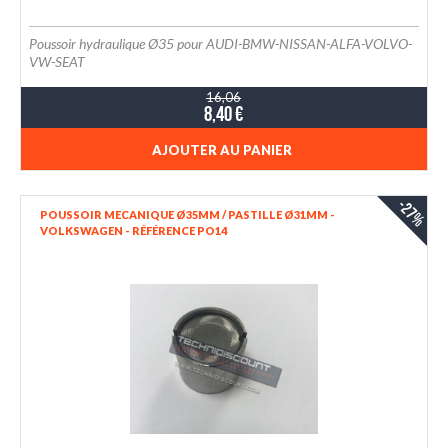
Poussoir hydraulique Ø35 pour AUDI-BMW-NISSAN-ALFA-VOLVO-
VW-SEAT
16,06
8,40 €
AJOUTER AU PANIER
-27%
POUSSOIR MECANIQUE Ø35MM / PASTILLE Ø31MM -
VOLKSWAGEN - RÉFÉRENCE PO14