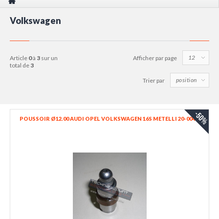
Volkswagen
article
0
à
3
sur un
Afficher par page
total de
3
Trier par
-50%
POUSSOIR Ø12.00 AUDI OPEL VOLKSWAGEN 16S METELLI 20-0041