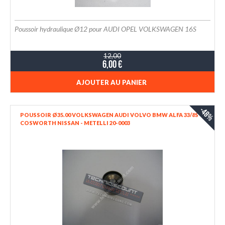
Poussoir hydraulique Ø12 pour AUDI OPEL VOLKSWAGEN 16S
12,00
6,00 €
AJOUTER AU PANIER
-48%
POUSSOIR Ø35.00 VOLKSWAGEN AUDI VOLVO BMW ALFA 33/8S
COSWORTH NISSAN - METELLI 20-0003