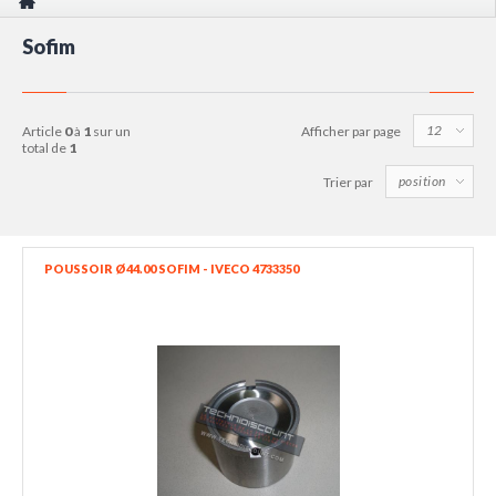
Sofim
article
0
à
1
sur un
Afficher par page
total de
1
Trier par
POUSSOIR Ø44.00 SOFIM - IVECO 4733350