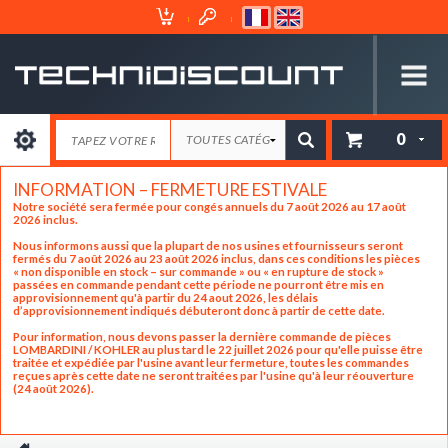
Espace
Mon
Client
Panier
0
INFORMATION – FERMETURE ESTIVALE
Notre société sera fermée pour congés annuels du 7 août 2026 au 17 août
2026 inclus.
Nous informons aussi que la plupart de nos usines et fournisseurs seront
fermés du 7 août 2026 au 23 août 2026 inclus, dans ces conditions les pièces
« non disponible en stock – sur commande » ou « en rupture de stock »
passées en commande pendant cette période ne pourront être mis en
approvisionnement qu'à partir du 24 aout 2026, les délais
d’approvisionnement indiqués débuteront donc à partir de cette date.
Pour information, nous devons passer la dernière commande de pièces
LOMBARDINI / KOHLER au plus tard le 22 juillet 2026 pour qu'elle puisse être
traitée et expédiée par l'usine avant leur fermeture, toutes les commandes
reçues après cette date ne seront traitées par l'usine qu'à leur réouverture
(24 août 2026).