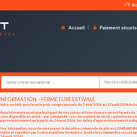
Ac
Accueil
Paiement sécuris
IÈCES
INFORMATION – FERMETURE ESTIVALE
Notre société sera fermée pour congés annuels du 7 août 2026 au 17 août 2026 incl
Nous informons aussi que la plupart de nos usines et fournisseurs seront fermés du 7
« non disponible en stock – sur commande » ou « en rupture de stock » passées en 
approvisionnement qu'à partir du 24 aout 2026, les délais d’approvisionnement indiq
Pour information, nous devons passer la dernière commande de pièces LOMBARDINI / K
traitée et expédiée par l'usine avant leur fermeture, toutes les commandes reçues apr
(24 août 2026).