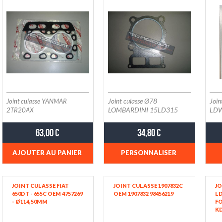
ED0047304730-S /
KO
ED0047304740-S /
ED
ED0047304750-S /
ED
ED0047304760-S -
ED
RUGGERINI RY70
47
47
(E
ED
TM
Joint culasse Ø78
Joi
Joint culasse YANMAR
LOMBARDINI 15LD315
LDW
2TR20AX
DEU
63,00 €
34,80 €
AJOUTER AU PANIER
PERSONNALISER
JOINT CULASSE FIAT
JOINT CULASSE 1907832C
JO
650DT - 655C OEM 4757269
OEM 1907832 98456219
L
- Ø114,50MM
F
KD
/ 