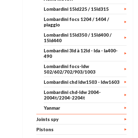
Lombardini 15ld225 / 15ld315
Lombardini focs 1204 / 1404 /
piaggio
Lombardini 15ld350 / 15ld400 /
15ld440
Lombardini 3ld à 12ld - lda - la400-
490
Lombardini focs-ldw
502/602/702/903/1003
Lombardini chd ldw1503 - ldw1603
Lombardini chd-ldw 2004-
2004t/2204-2204t
Yanmar
Joints spy
Pistons