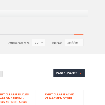
Afficher par page
Trier par
PAGE SUIVANTE
►
4
INT CULASSE 15LD225
JOINT CULASSE ACME
69) LOMBARDINI -
VT94 ACME MOTORI
225 KOHLER - AD230