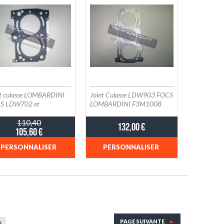
HLER ED0047308260-S ;
0047308270-S ;
0047308280-S
nt culasse LOMBARDINI
Joint Culasse LDW903 FOCS
S LDW702 et
LOMBARDINI F3M1008
W702M
DEUTZ ED0047305950-S
110,40
ED0047305960-S
132,00 €
105,60 €
PERSONNALISER
PERSONNALISER
PAGE SUIVANTE
►
4