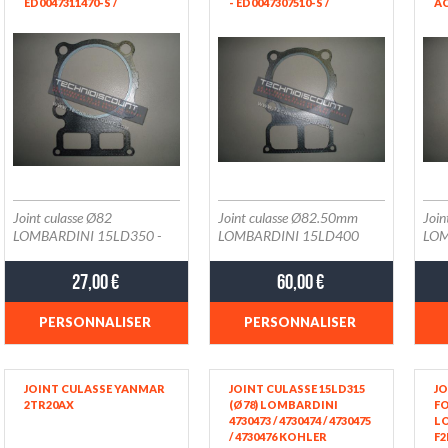
ED0047311470-S /
- ED0047307510-S /
AC
ED0047307350-S /
ED0047307520-S /
ED
ED0047305510-S /
ED0047307530-S
ED
ED0047307360-S /
RUGGERINI RY103 JOINT
ED
ED0047305520-S /
CULASSE
ED0047307370-S /
ED0047305530-S /
ED0047311490-S
Joint culasse Ø82
Joint culasse Ø82.50mm
Join
LOMBARDINI 15LD350 -
LOMBARDINI 15LD400
LOM
KOHLER KD350
KOH
Mot
27,00 €
60,00 €
PERSONNALISER
PERSONNALISER
JOINT CULASSE YANMAR
JOINT CULASSE 15LD315
JO
2TR20AX
(Ø78) LOMBARDINI
F
4730473 / 4730474 / 4730475
L
/ 4730476 KOHLER
F2