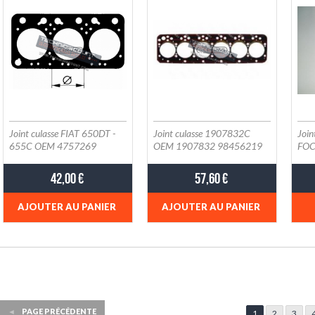
KO
ED
ED
Joint culasse FIAT 650DT -
Joint culasse 1907832C
Joi
655C OEM 4757269
OEM 1907832 98456219
FOC
LD
42,00 €
57,60 €
AJOUTER AU PANIER
AJOUTER AU PANIER
◄
PAGE PRÉCÉDENTE
1
2
3