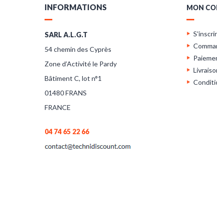
INFORMATIONS
MON CO
S'inscri
SARL A.L.G.T
Comma
54 chemin des Cyprès
Paieme
Zone d’Activité le Pardy
Livraiso
Bâtiment C, lot n°1
Conditi
01480 FRANS
FRANCE
04 74 65 22 66