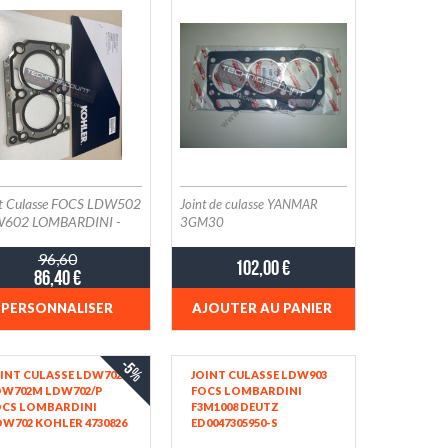
HLER 4730877
0047308770-S
0047310570-S ; 4731058
0047310580-S (EX.
30878 ED0047308780-S) ;
31059 ED0047310590-S
X. 4730879
0047308790-S) TEMAC
C02 -16
nt Culasse FOCS LDW502
Joint de culasse YANMAR
602 LOMBARDINI -
3GM30
TZ F2M1008
96,60
102,00 €
86,40 €
PERSONNALISER
AJOUTER AU PANIER
-5%
INT CULASSE LDW702
JOINT CULASSE LDW903
DW702M LDW702/P
FOCS LOMBARDINI
OCS LOMBARDINI
F3M1008 DEUTZ
W702 KOHLER 4730826
ED0047305950-S
4730827 / 4730828 -
ED0047305960-S