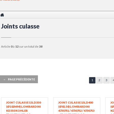
Joints culasse
article
0
à
12
sur un total de
38
◄
PAGE PRÉCÉDENTE
1
2
3
JOINT CULASSE 15LD350
JOINT CULASSE 15LD400
JO
(Ø102MM) LOMBARDINI
(Ø82.50) LOMBARDINI
(Ø
KD350 KOHLER
4730751 / 4730752 / 4730753
KD