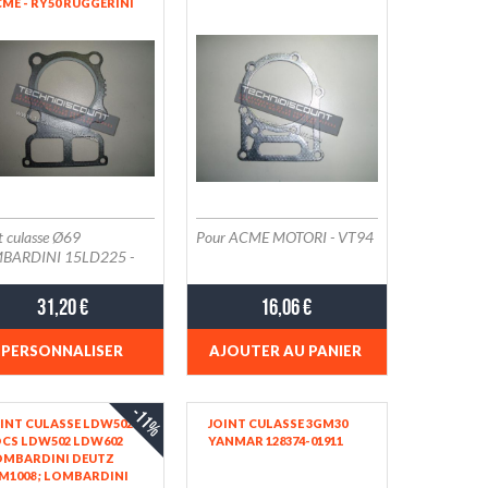
ME - RY50 RUGGERINI
0047306070-S
0047306080-S
0047306090-S
t culasse Ø69
Pour ACME MOTORI - VT94
BARDINI 15LD225 -
LER KD225 - ACME
ori AD230
31,20 €
16,06 €
PERSONNALISER
AJOUTER AU PANIER
-11%
INT CULASSE LDW502
JOINT CULASSE 3GM30
OCS LDW502 LDW602
YANMAR 128374-01911
OMBARDINI DEUTZ
M1008 ; LOMBARDINI