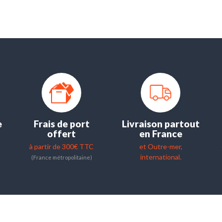
e
Frais de port
Livraison partout
offert
en France
à partir de 300€ TTC
et Outre-mer,
international.
(France métropolitaine)