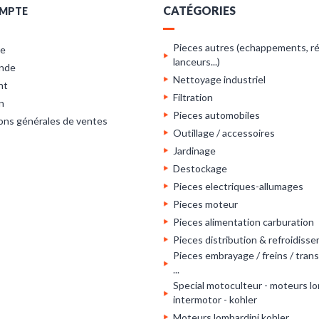
CATÉGORIES
MPTE
Pieces autres (echappements, ré
re
lanceurs...)
nde
Nettoyage industriel
nt
Filtration
n
Pieces automobiles
ons générales de ventes
Outillage / accessoires
Jardinage
Destockage
Pieces electriques-allumages
Pieces moteur
Pieces alimentation carburation
Pieces distribution & refroidiss
Pieces embrayage / freins / tran
...
Special motoculteur - moteurs lo
intermotor - kohler
Moteurs lombardini kohler