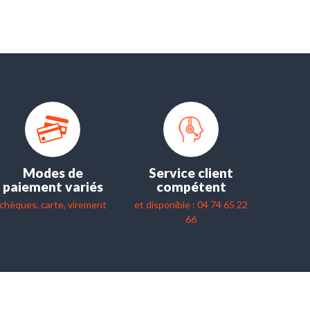
Modes de
Service client
paiement variés
compétent
chèques, carte, virement
et disponible : 04 74 65 22
66