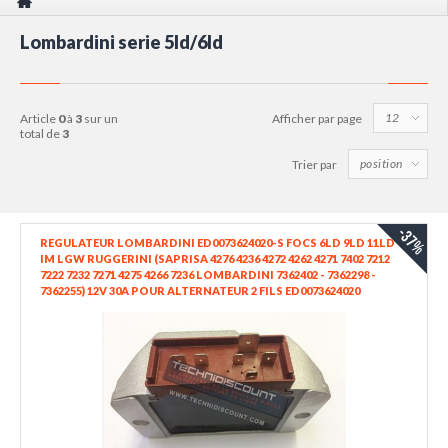
Lombardini serie 5ld/6ld
article
0
à
3
sur un
Afficher par page
total de
3
Trier par
-37%
REGULATEUR LOMBARDINI ED0073624020-S FOCS 6LD 9LD 11LD
IM LGW RUGGERINI (SAPRISA 4276 4236 4272 4262 4271 7402 7212
7222 7232 7271 4275 4266 7236 LOMBARDINI 7362402 - 7362298 -
7362255) 12V 30A POUR ALTERNATEUR 2 FILS ED0073624020