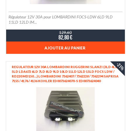
Régulateur 12V 30A pour LOMBARDINI FOCS-LDW 6LD 9LD
11LD 12LD IM...
129,60
82,80 €
AJOUTER AU PANIER
-21%
REGULATEUR 12V 30A LOMBARDINI RUGGERINI SLANZI (3LD 4LD
5LD LDA672 6LD 7LD 8LD 9LD 10LD 11LD 12LD 15LD FOCS LDW /
RD220 MD150 ...) LOMBARDINI 7362407 / 7362228 / 7362294 SAPRISA
7155 / 4176 / 4136 KOHLER ED0073624070-S ED0073624040
RUGGERINI 730.13