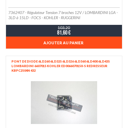
7362407 - Régulateur Tension 7 broches 12V / LOMBARDINI LGA -
3LD à 15LD - FOCS - KOHLER - RUGGERINI
103,20
81,60 €
AJOUTER AU PANIER
PONT DE DIODE 6LD260 6LD325 6LD326 6LD360 6LD400 6LD435
LOMBARDINI 6607015 KOHLER ED0066070150-S REDRESSEUR
KBPC2504N 432