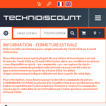
Espace
Mon
Client
Panier
0
INFORMATION – FERMETURE ESTIVALE
Notre société sera fermée pour congés annuels du 7 août 2026 au 17 août
2026 inclus.
Nous informons aussi que la plupart de nos usines et fournisseurs seront
fermés du 7 août 2026 au 23 août 2026 inclus, dans ces conditions les pièces
« non disponible en stock – sur commande » ou « en rupture de stock »
passées en commande pendant cette période ne pourront être mis en
approvisionnement qu'à partir du 24 aout 2026, les délais
d’approvisionnement indiqués débuteront donc à partir de cette date.
Pour information, nous devons passer la dernière commande de pièces
LOMBARDINI / KOHLER au plus tard le 22 juillet 2026 pour qu'elle puisse être
traitée et expédiée par l'usine avant leur fermeture, toutes les commandes
reçues après cette date ne seront traitées par l'usine qu'à leur réouverture
(24 août 2026).