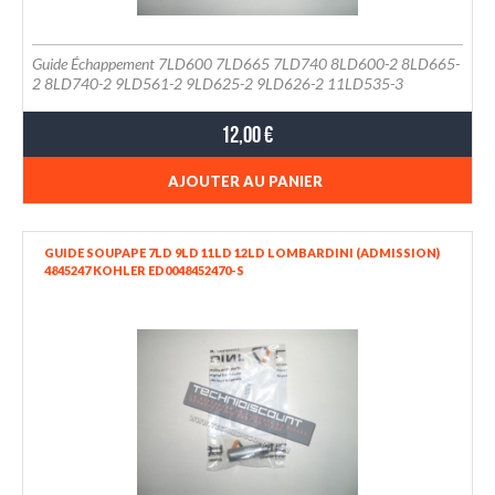
Guide Échappement 7LD600 7LD665 7LD740 8LD600-2 8LD665-
2 8LD740-2 9LD561-2 9LD625-2 9LD626-2 11LD535-3
11LD625-3 11LD626-3 et 12LD435-2 12LD475-2
12,00 €
AJOUTER AU PANIER
GUIDE SOUPAPE 7LD 9LD 11LD 12LD LOMBARDINI (ADMISSION)
4845247 KOHLER ED0048452470-S