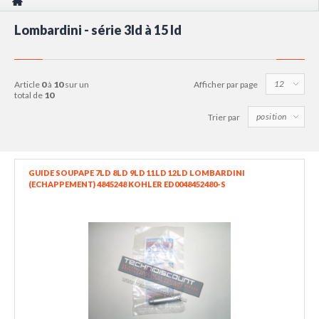
Lombardini - série 3ld à 15 ld
article
0
à
10
sur un
Afficher par page
total de
10
Trier par
GUIDE SOUPAPE 7LD 8LD 9LD 11LD 12LD LOMBARDINI
(ECHAPPEMENT) 4845248 KOHLER ED0048452480-S