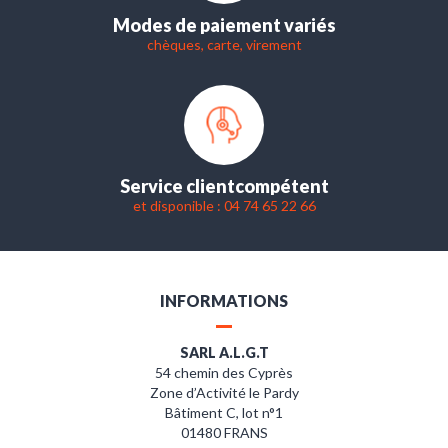
Modes de paiement variés
chèques, carte, virement
Service client
compétent
et disponible : 04 74 65 22 66
INFORMATIONS
SARL A.L.G.T
54 chemin des Cyprès
Zone d’Activité le Pardy
Bâtiment C, lot n°1
01480 FRANS