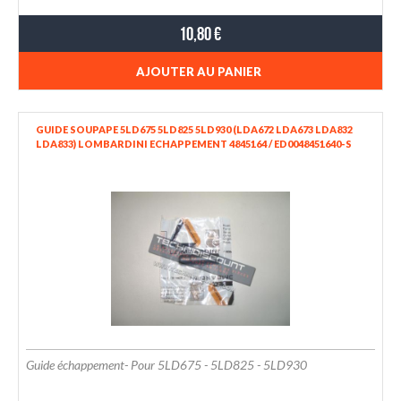
10,80 €
AJOUTER AU PANIER
GUIDE SOUPAPE 5LD675 5LD825 5LD930 (LDA672 LDA673 LDA832
LDA833) LOMBARDINI ECHAPPEMENT 4845164 / ED0048451640-S
Guide échappement- Pour 5LD675 - 5LD825 - 5LD930