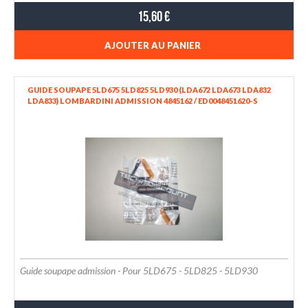
15,60 €
AJOUTER AU PANIER
GUIDE SOUPAPE 5LD675 5LD825 5LD930 (LDA672 LDA673 LDA832
LDA833) LOMBARDINI ADMISSION 4845162 / ED0048451620-S
Guide soupape admission - Pour 5LD675 - 5LD825 - 5LD930