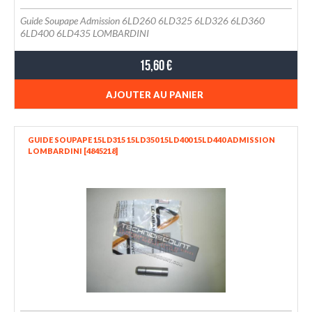
Guide Soupape Admission 6LD260 6LD325 6LD326 6LD360
6LD400 6LD435 LOMBARDINI
15,60 €
AJOUTER AU PANIER
GUIDE SOUPAPE 15LD315 15LD350 15LD400 15LD440 ADMISSION
LOMBARDINI [4845218]