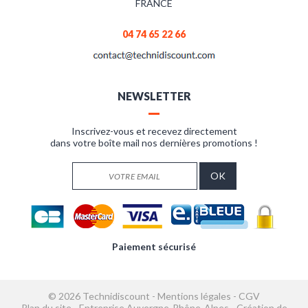
FRANCE
04 74 65 22 66
NEWSLETTER
Inscrivez-vous et recevez directement
dans votre boîte mail nos dernières promotions !
Paiement sécurisé
© 2026 Technidiscount -
Mentions légales
-
CGV
Plan du site
-
Entreprise Auvergne-Rhône-Alpes
-
Création de