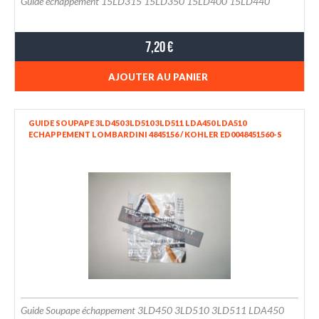
Guide échappement 15LD315 15LD350 15LD400 15LD440
7,20 €
AJOUTER AU PANIER
GUIDE SOUPAPE 3LD450 3LD510 3LD511 LDA450 LDA510
ECHAPPEMENT LOMBARDINI 4845156 / KOHLER ED0048451560-S
Guide Soupape échappement 3LD450 3LD510 3LD511 LDA450