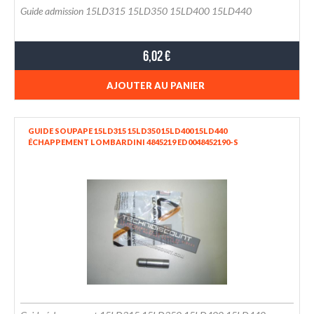
Guide admission 15LD315 15LD350 15LD400 15LD440
6,02 €
AJOUTER AU PANIER
GUIDE SOUPAPE 15LD315 15LD350 15LD400 15LD440
ÉCHAPPEMENT LOMBARDINI 4845219 ED0048452190-S