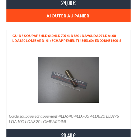
24,00 €
AJOUTER AU PANIER
GUIDE SOUPAPE 4LD640 4LD705 4LD820 LDA96 LDA97 LDA100
LDA820 LOMBARDINI (ÉCHAPPEMENT) 4845160 / ED0048451600-S
Guide soupape echappement 4LD640 4LD705 4LD820 LDA96
LDA100 LDA820 LOMBARDINI
20,40 €