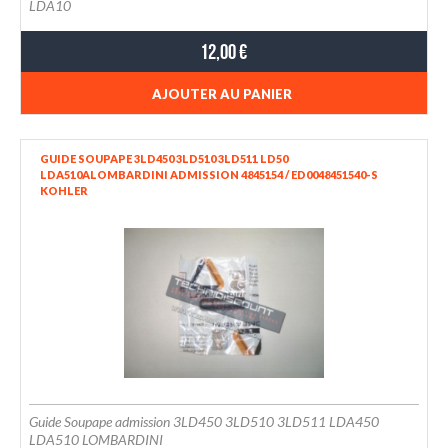
LDA10
12,00 €
AJOUTER AU PANIER
GUIDE SOUPAPE 3LD450 3LD510 3LD511 LD50
LDA510ALOMBARDINI ADMISSION 4845154 / ED0048451540-S
KOHLER
Guide Soupape admission 3LD450 3LD510 3LD511 LDA450
LDA510 LOMBARDINI