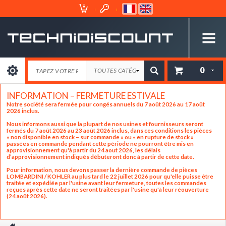
Espace
Mon
Client
Panier
0
INFORMATION – FERMETURE ESTIVALE
Notre société sera fermée pour congés annuels du 7 août 2026 au 17 août
2026 inclus.
Nous informons aussi que la plupart de nos usines et fournisseurs seront
fermés du 7 août 2026 au 23 août 2026 inclus, dans ces conditions les pièces
« non disponible en stock – sur commande » ou « en rupture de stock »
passées en commande pendant cette période ne pourront être mis en
approvisionnement qu'à partir du 24 aout 2026, les délais
d’approvisionnement indiqués débuteront donc à partir de cette date.
Pour information, nous devons passer la dernière commande de pièces
LOMBARDINI / KOHLER au plus tard le 22 juillet 2026 pour qu'elle puisse être
traitée et expédiée par l'usine avant leur fermeture, toutes les commandes
reçues après cette date ne seront traitées par l'usine qu'à leur réouverture
(24 août 2026).