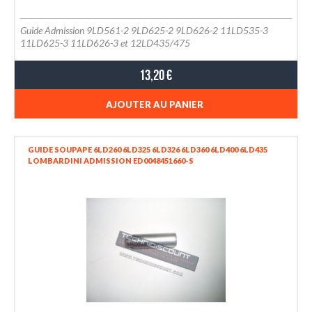
Guide Admission 9LD561-2 9LD625-2 9LD626-2 11LD535-3
11LD625-3 11LD626-3 et 12LD435/475
13,20 €
AJOUTER AU PANIER
GUIDE SOUPAPE 6LD260 6LD325 6LD326 6LD360 6LD400 6LD435
LOMBARDINI ADMISSION ED0048451660-S