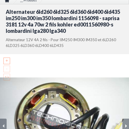
__ Produits
Alternateur 6ld260 6ld325 6ld360 6ld400 6ld435 im250 im300 im350
Alternateur 6ld260 6ld325 6ld360 6ld400 6ld435
lombardini 1156098 - saprisa 3181 12v 4a 70w 2 fils kohler ed0011560980-s
lombardini lga280 lga340
im250 im300 im350 lombardini 1156098 - saprisa
3181 12v 4a 70w 2 fils kohler ed0011560980-s
lombardini lga280 lga340
Alternateur 12V 4A 2 fils - Pour IIM250 IM300 IM350 et 6LD260
6LD325 6LD360 6LD400 6LD435