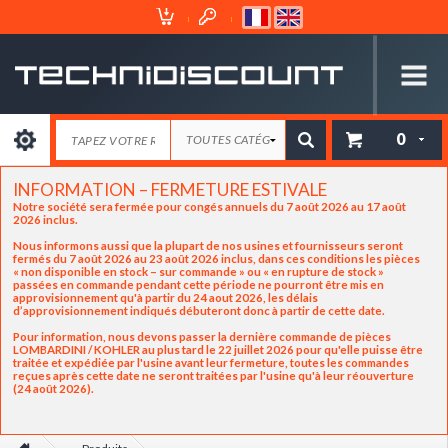
Espace
Mon
Client
Panier
0
INFORMATION – FERMETURE ESTIVALE
Notre société sera fermée pour congés annuels du 7 août 2026 au 17 août
2026 inclus.
Nous informons aussi que la plupart de nos usines et fournisseurs seront
fermés du 7 août 2026 au 23 août 2026 inclus, dans ces conditions les pièces
« non disponible en stock – sur commande » ou « en rupture de stock »
passées en commande pendant cette période ne pourront être mis en
approvisionnement qu'à partir du 24 aout 2026, les délais
d’approvisionnement indiqués débuteront donc à partir de cette date.
Pour information, nous devons passer la dernière commande de pièces
LOMBARDINI / KOHLER au plus tard le 22 juillet 2026 pour qu'elle puisse être
traitée et expédiée par l'usine avant leur fermeture, toutes les commandes
reçues après cette date ne seront traitées par l'usine qu'à leur réouverture
(24 août 2026).