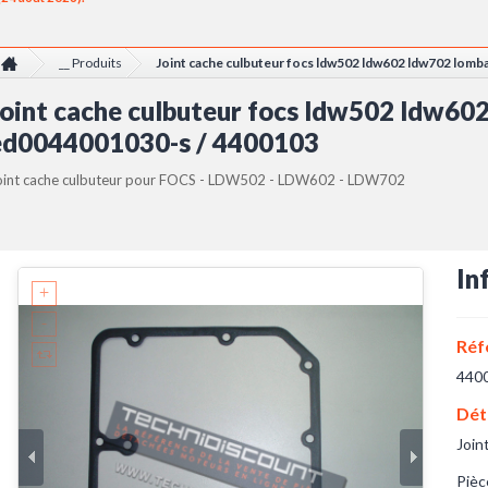
__ Produits
Joint cache culbuteur focs ldw502 ldw602 ldw702 lom
Joint cache culbuteur focs ldw502 ldw60
ed0044001030-s / 4400103
oint cache culbuteur pour FOCS - LDW502 - LDW602 - LDW702
In
Réf
440
Dét
Join
Pièc