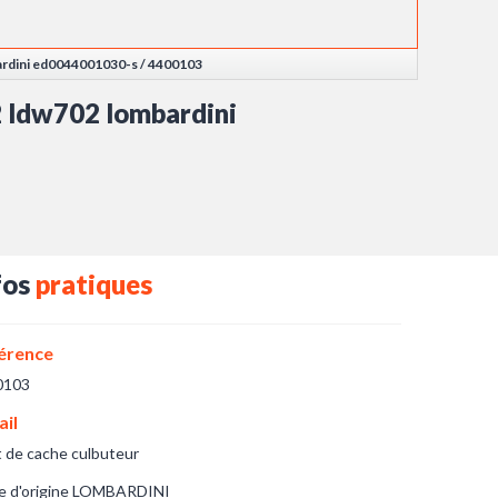
bardini ed0044001030-s / 4400103
2 ldw702 lombardini
fos
pratiques
érence
0103
ail
t de cache culbuteur
e d'origine LOMBARDINI