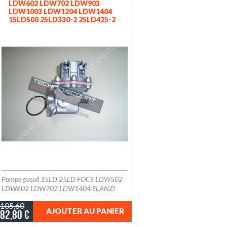
LDW602 LDW702 LDW903
LDW1003 LDW1204 LDW1404
15LD500 25LD330-2 25LD425-2
LOMBARDINI RUGGERINI LIGIER
162GL (LOMBARDINI 6585151 -
6585097 - BCD 2670/3)
ED0065851510-S FOCS
PROGRESS
Pompe gasoil 15LD 25LD FOCS LDW502
LDW602 LDW702 LDW1404 SLANZI
DVA1030RUGGERINI MD DEUTZ
105,60
(LOMBARDINI 6585151 - 6585097 - BCD
AJOUTER AU PANIER
82,80 €
2670/3) ED0065851510-S