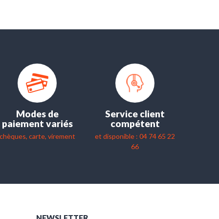
Modes de
Service client
paiement variés
compétent
chèques, carte, virement
et disponible : 04 74 65 22
66
NEWSLETTER