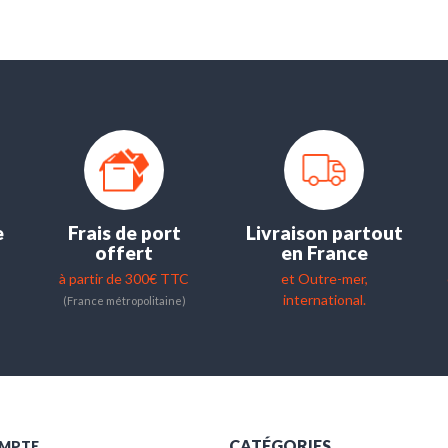
e
Frais de port
Livraison partout
offert
en France
à partir de 300€ TTC
et Outre-mer,
international.
(France métropolitaine)
CATÉGORIES
MPTE