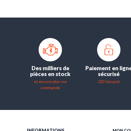
Des milliers de
Paiement en lign
pièces en stock
sécurisé
et encore plus sur
(3D Secure)
commande
INFORMATIONS
MON CO