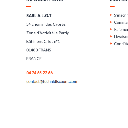
S'inscri
SARL A.L.G.T
Comma
54 chemin des Cyprès
Paieme
Zone d’Activité le Pardy
Livraiso
Bâtiment C, lot n°1
Conditi
01480 FRANS
FRANCE
04 74 65 22 66