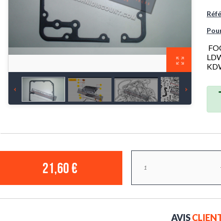
Réf
Pou
FOC
LDW
KD
21,60 €
AVIS
CLIEN