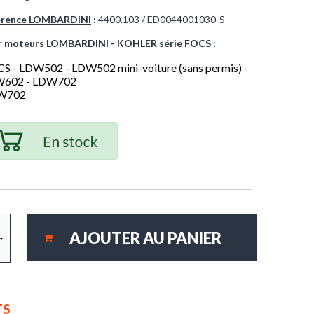
érence
LOMBARDINI
:
4400.103 / ED0044001030-S
r moteurs LOMBARDINI - KOHLER série FOCS
:
S - LDW502 - LDW502 mini-voiture (sans permis) -
602 - LDW702
W702
TS