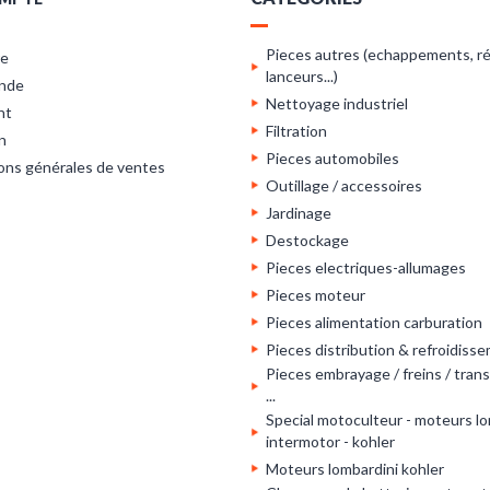
Pieces autres (echappements, ré
re
lanceurs...)
nde
Nettoyage industriel
nt
Filtration
n
Pieces automobiles
ons générales de ventes
Outillage / accessoires
Jardinage
Destockage
Pieces electriques-allumages
Pieces moteur
Pieces alimentation carburation
Pieces distribution & refroidiss
Pieces embrayage / freins / tran
...
Special motoculteur - moteurs lo
intermotor - kohler
Moteurs lombardini kohler