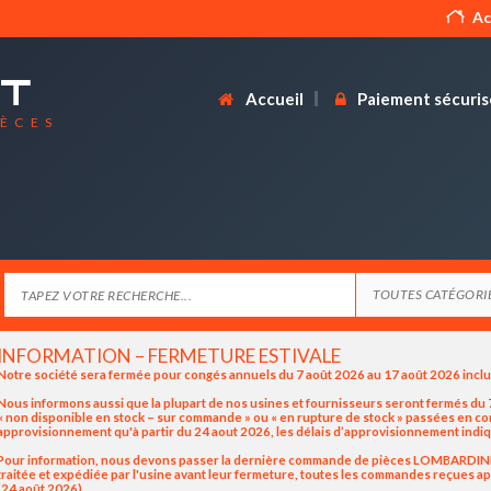
Ac
Accueil
Paiement sécuris
IÈCES
INFORMATION – FERMETURE ESTIVALE
Notre société sera fermée pour congés annuels du 7 août 2026 au 17 août 2026 incl
Nous informons aussi que la plupart de nos usines et fournisseurs seront fermés du 7
« non disponible en stock – sur commande » ou « en rupture de stock » passées en 
approvisionnement qu'à partir du 24 aout 2026, les délais d’approvisionnement indiq
Pour information, nous devons passer la dernière commande de pièces LOMBARDINI / K
traitée et expédiée par l'usine avant leur fermeture, toutes les commandes reçues apr
(24 août 2026).