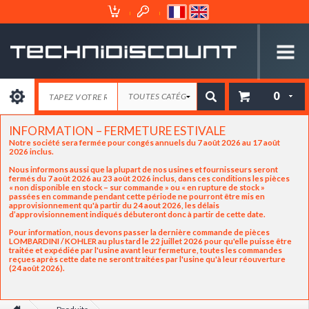
Espace
Mon
Client
Panier
0
INFORMATION – FERMETURE ESTIVALE
Notre société sera fermée pour congés annuels du 7 août 2026 au 17 août
2026 inclus.
Nous informons aussi que la plupart de nos usines et fournisseurs seront
fermés du 7 août 2026 au 23 août 2026 inclus, dans ces conditions les pièces
« non disponible en stock – sur commande » ou « en rupture de stock »
passées en commande pendant cette période ne pourront être mis en
approvisionnement qu'à partir du 24 aout 2026, les délais
d’approvisionnement indiqués débuteront donc à partir de cette date.
Pour information, nous devons passer la dernière commande de pièces
LOMBARDINI / KOHLER au plus tard le 22 juillet 2026 pour qu'elle puisse être
traitée et expédiée par l'usine avant leur fermeture, toutes les commandes
reçues après cette date ne seront traitées par l'usine qu'à leur réouverture
(24 août 2026).