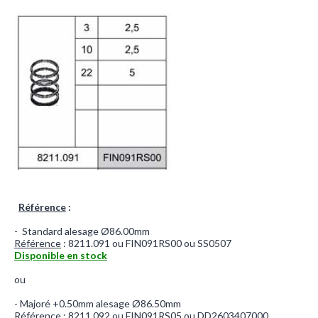
Référence
:
- Standard alesage Ø86.00mm
Référence
: 8211.091 ou FIN091RS00 ou SS0507
Disponible en stock
ou
- Majoré +0.50mm alesage Ø86.50mm
Référence
: 8211.092 ou FIN091RS05 ou DD2603407000