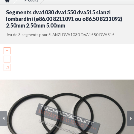
__ Produits
Segments dva1030 dva1550 dva515 slanzi lombardini (ø86.00 8211091 ou
Segments dva1030 dva1550 dva515 slanzi
ø86.50 8211092) 2.50mm 2.50mm 5.00mm
lombardini (ø86.00 8211091 ou ø86.50 8211092)
2.50mm 2.50mm 5.00mm
Jeu de 3 segments pour SLANZI DVA1030 DVA1550 DVA515