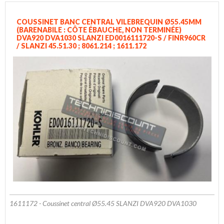
COUSSINET BANC CENTRAL VILEBREQUIN Ø55.45MM
(BARENABILE : CÔTE ÉBAUCHE, NON TERMINÉE)
DVA920 DVA1030 SLANZI ED0016111720-S / FINR960CR
/ SLANZI 45.51.30 ; 8061.214 ; 1611.172
1611172 - Coussinet central Ø55.45 SLANZI DVA920 DVA1030