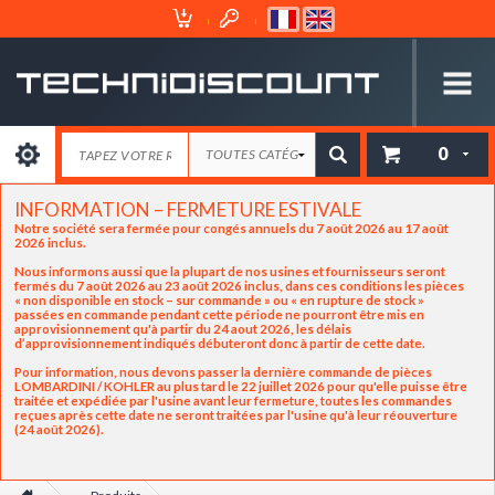
Espace
Mon
Client
Panier
0
INFORMATION – FERMETURE ESTIVALE
Notre société sera fermée pour congés annuels du 7 août 2026 au 17 août
2026 inclus.
Nous informons aussi que la plupart de nos usines et fournisseurs seront
fermés du 7 août 2026 au 23 août 2026 inclus, dans ces conditions les pièces
« non disponible en stock – sur commande » ou « en rupture de stock »
passées en commande pendant cette période ne pourront être mis en
approvisionnement qu'à partir du 24 aout 2026, les délais
d’approvisionnement indiqués débuteront donc à partir de cette date.
Pour information, nous devons passer la dernière commande de pièces
LOMBARDINI / KOHLER au plus tard le 22 juillet 2026 pour qu'elle puisse être
traitée et expédiée par l'usine avant leur fermeture, toutes les commandes
reçues après cette date ne seront traitées par l'usine qu'à leur réouverture
(24 août 2026).