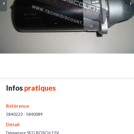
Infos
pratiques
Référence
5840223 - 5840089
Détail
Démarreur SEG BOSCH 12V