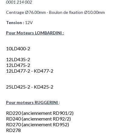
0001 214 002
0001214002
0001115042
Centrage Ø76.00mm - Boulon de fixation Ø10.00mm
Tension :
12V
Pour Moteurs LOMBARDINI :
10LD400-2
12LD435-2
12LD475-2
12LD477-2 - KD477-2
25LD425-2 - KD425-2
Pour moteurs RUGGERINI
:
RD220 (anciennement RD901/2)
RD240 (anciennement RD92/2)
RD270 (anciennement RD952)
RD278