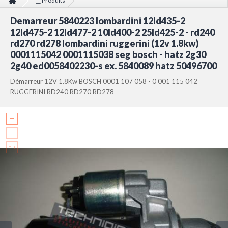
__ Produits
Demarreur 5840223 lombardini 12ld435-2 12ld475-2 12ld477-2 10ld400-2
Demarreur 5840223 lombardini 12ld435-2
25ld425-2 - rd240 rd270 rd278 lombardini ruggerini (12v 1.8kw)
0001115042 0001115038 seg bosch - hatz 2g30 2g40 ed0058402230-s ex.
12ld475-2 12ld477-2 10ld400-2 25ld425-2 - rd240
5840089 hatz 50496700
rd270 rd278 lombardini ruggerini (12v 1.8kw)
0001115042 0001115038 seg bosch - hatz 2g30
2g40 ed0058402230-s ex. 5840089 hatz 50496700
Démarreur 12V 1.8Kw BOSCH 0001 107 058 - 0 001 115 042
RUGGERINI RD240 RD270 RD278