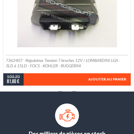
7362407 - Régulateur Tension 7 broches 12V / LOMBARDINI LGA -
3LD à 15LD - FOCS - KOHLER - RUGGERINI
103,20
AJOUTER AU PANIER
81,60 €
Des milliers de pièces en stock