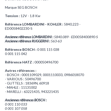
Marque SEG BOSCH
Tension :
12V - 1.8 Kw
Référence LOMBARDINI - KOHLER :
5840.223 -
ED0058402230-S
Ancienne référence LOMBARDINI :
5840.089 - ED0058400890-S
Ancienne référence RUGGERINI :
563-63
563R063
Référence BOSCH :
0 001 115 038
0 001 115 042
Référence HATZ :
000050496700
Autres références :
- BOSCH : 0001109029, 0001110033, 0986018070
- VARIOUS : 50496700
- GUTTELS : 18369N, 60918
- MAHLE : 11131002
- MARELLI : 63221435, 943221435
001115042 0001.115.042
0001107058
Anciennes références BOSCH :
0 001 110 033
0001110033 0001107058
0 001 107 058
8