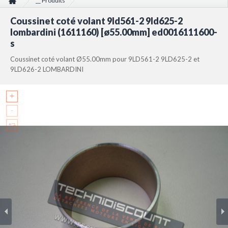
__ Produits
Coussinet coté volant 9ld561-2 9ld625-2 lombardini (1611160) [ø55.00mm]
Coussinet coté volant 9ld561-2 9ld625-2
ed0016111600-s
lombardini (1611160) [ø55.00mm] ed0016111600-
s
Coussinet coté volant Ø55.00mm pour 9LD561-2 9LD625-2 et
9LD626-2 LOMBARDINI