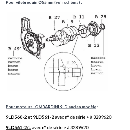
Pour vilebrequin Ø55mm (voir schéma) :
Pour moteurs LOMBARDINI 9LD ancien modèle
:
9LD560-2 et 9LD561-2
avec n° de série
>
à 3289620
9LD561-2/L
avec n° de série
>
à 3289620