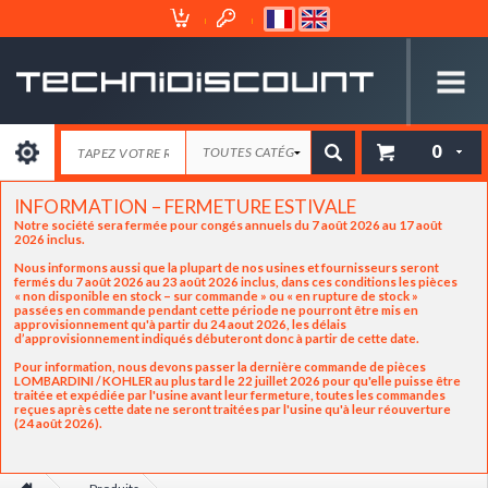
Espace
Mon
Client
Panier
0
INFORMATION – FERMETURE ESTIVALE
Notre société sera fermée pour congés annuels du 7 août 2026 au 17 août
2026 inclus.
Nous informons aussi que la plupart de nos usines et fournisseurs seront
fermés du 7 août 2026 au 23 août 2026 inclus, dans ces conditions les pièces
« non disponible en stock – sur commande » ou « en rupture de stock »
passées en commande pendant cette période ne pourront être mis en
approvisionnement qu'à partir du 24 aout 2026, les délais
d’approvisionnement indiqués débuteront donc à partir de cette date.
Pour information, nous devons passer la dernière commande de pièces
LOMBARDINI / KOHLER au plus tard le 22 juillet 2026 pour qu'elle puisse être
traitée et expédiée par l'usine avant leur fermeture, toutes les commandes
reçues après cette date ne seront traitées par l'usine qu'à leur réouverture
(24 août 2026).