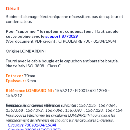
Détail
Bobine d'allumage électronique ne nécessitant pas de rupteur et
condensateur.
Pour "supprimer" le rupteur et condensateur, il faut coupler
cette bobine avec le
support 8770029
(Voir document PDF ci-joint : CIRCULAIRE 730 - 01/04/1984)
Origine LOMBARDINI
Fourni avec le cable bougie et le capuchon antiparasite bougie.
idm tv italy ISO-3808 - Class C
Entraxe :
70mm
Épaisseur :
9mm
Référence LOMBARDINI :
1567.212 - ED0015672120-S -
1567212
1567212
Remplace les anciennes références suivantes :
1567.035 ; 1567.064 ;
1567.068 ; 1567.092 ; 1567.096 ; 1567.097 ; 1567.128 ; 1567.154
Vous pouvez télécharger les circulaires LOMBARDINI qui indique les
remplacement de référence en cliquant sur les circulaires ci-dessous :
-
Circulaire 730 (01/04/1984)
-
Circulaire 22009 (15/05/1997)