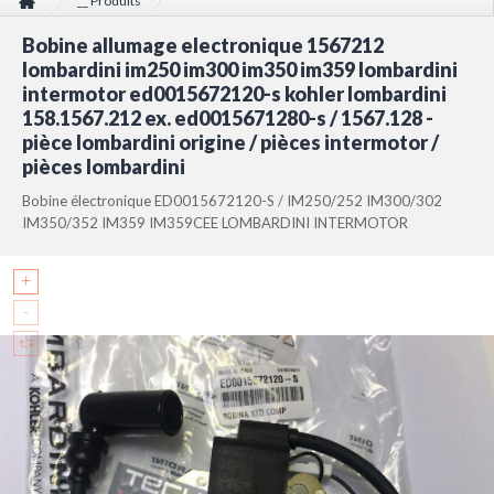
__ Produits
Bobine allumage electronique 1567212 lombardini im250 im300 im350
Bobine allumage electronique 1567212
im359 lombardini intermotor ed0015672120-s kohler lombardini
158.1567.212 ex. ed0015671280-s / 1567.128 - pièce lombardini origine /
lombardini im250 im300 im350 im359 lombardini
pièces intermotor / pièces lombardini
intermotor ed0015672120-s kohler lombardini
158.1567.212 ex. ed0015671280-s / 1567.128 -
pièce lombardini origine / pièces intermotor /
pièces lombardini
Bobine électronique ED0015672120-S / IM250/252 IM300/302
IM350/352 IM359 IM359CEE LOMBARDINI INTERMOTOR