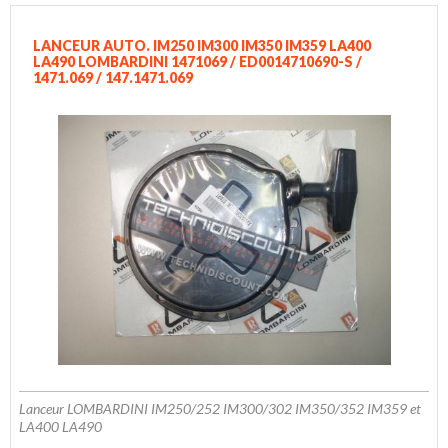
LANCEUR AUTO. IM250 IM300 IM350 IM359 LA400
LA490 LOMBARDINI 1471069 / ED0014710690-S /
1471.069 / 147.1471.069
Lanceur LOMBARDINI IM250/252 IM300/302 IM350/352 IM359 et
LA400 LA490