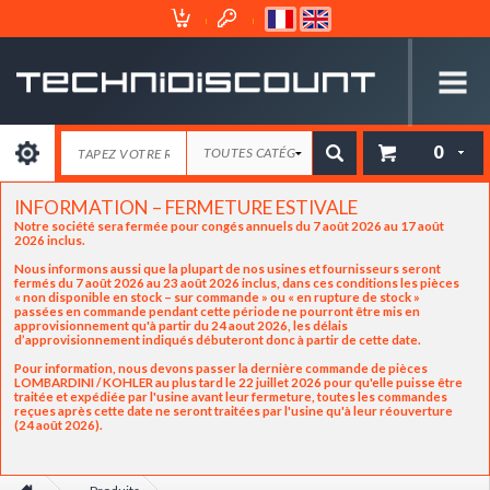
Espace
Mon
Client
Panier
0
INFORMATION – FERMETURE ESTIVALE
Notre société sera fermée pour congés annuels du 7 août 2026 au 17 août
2026 inclus.
Nous informons aussi que la plupart de nos usines et fournisseurs seront
fermés du 7 août 2026 au 23 août 2026 inclus, dans ces conditions les pièces
« non disponible en stock – sur commande » ou « en rupture de stock »
passées en commande pendant cette période ne pourront être mis en
approvisionnement qu'à partir du 24 aout 2026, les délais
d’approvisionnement indiqués débuteront donc à partir de cette date.
Pour information, nous devons passer la dernière commande de pièces
LOMBARDINI / KOHLER au plus tard le 22 juillet 2026 pour qu'elle puisse être
traitée et expédiée par l'usine avant leur fermeture, toutes les commandes
reçues après cette date ne seront traitées par l'usine qu'à leur réouverture
(24 août 2026).