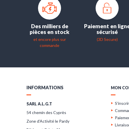
Des milliers de
Paiement en lign
pièces en stock
sécurisé
et encore plus sur
(3D Secure)
commande
INFORMATIONS
MON CO
S'inscri
SARL A.L.G.T
Comma
54 chemin des Cyprès
Paieme
Zone d’Activité le Pardy
Livraiso