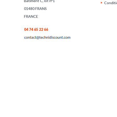
Bâtiment C, lot n°1
Conditi
01480 FRANS
FRANCE
04 74 65 22 66