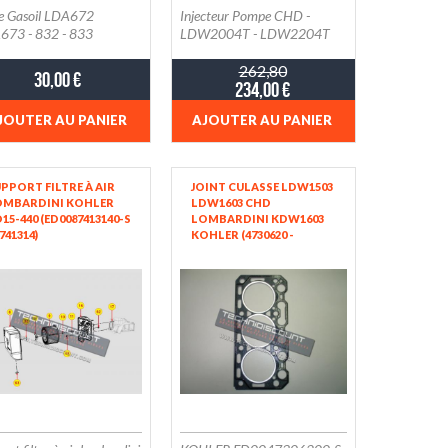
re Gasoil LDA672
Injecteur Pompe CHD -
673 - 832 - 833
LDW2004T - LDW2204T
262,80
30,00 €
234,00 €
JOUTER AU PANIER
AJOUTER AU PANIER
PPORT FILTRE À AIR
JOINT CULASSE LDW1503
OMBARDINI KOHLER
LDW1603 CHD
15-440 (ED0087413140-S
LOMBARDINI KDW1603
8741314)
KOHLER (4730620 -
4730621 - 4730622)
(ED0047306200-S -
ED0047306210-S -
ED0047306220-S)