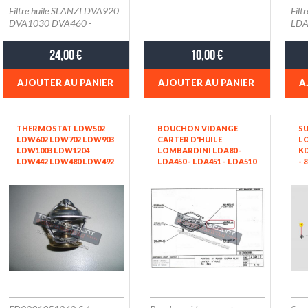
Filtre huile SLANZI DVA920
Filt
DVA1030 DVA460 -
LDA
AGRIA/CARRARO/GOLDON
I/RUGGERINI
24,00 €
10,00 €
AJOUTER AU PANIER
AJOUTER AU PANIER
A
THERMOSTAT LDW502
BOUCHON VIDANGE
SU
LDW602 LDW702 LDW903
CARTER D'HUILE
L
LDW1003 LDW1204
LOMBARDINI LDA80 -
KD
LDW442 LDW480 LDW492
LDA450 - LDA451 - LDA510
- 
FOCS LGW 523 LGW627-
LOMBARDINI / DEUTZ
F2M1008 F3M1008 F4M1008
ED0091951240-S / 9195124 /
KOHLER PS-KDW993T-
5002 KOHLER KDW702
KDW1003 KDW1404
KSD1403 WAHLER
4007.80D