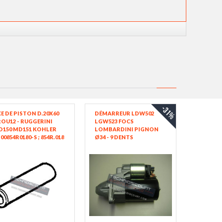
-31%
E DE PISTON D.20X60
DÉMARREUR LDW502
OU12 - RUGGERINI
LGW523 FOCS
D150 MD151 KOHLER
LOMBARDINI PIGNON
00854R0180-S ; 854R.018
Ø34 - 9 DENTS
(MICROCAR VIRGO 2 -
VIRGO 3 - MC1 - MC2,
LIGIER...) 0001107430
BOSCH - 5840209 5840199
LOMBARDINI
ED0058402090-S
0001.107.400 / 0001107400