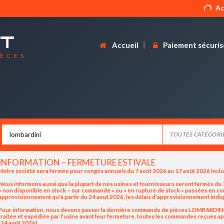
Ac
Accueil
Paiement sécuris
IÈCES
INFORMATION – FERMETURE ESTIVALE
Notre société sera fermée pour congés annuels du 7 août 2026 au 17 août 2026 incl
Nous informons aussi que la plupart de nos usines et fournisseurs seront fermés du 7
« non disponible en stock – sur commande » ou « en rupture de stock » passées en 
approvisionnement qu'à partir du 24 aout 2026, les délais d’approvisionnement indiq
Pour information, nous devons passer la dernière commande de pièces LOMBARDINI / K
traitée et expédiée par l'usine avant leur fermeture, toutes les commandes reçues apr
(24 août 2026).