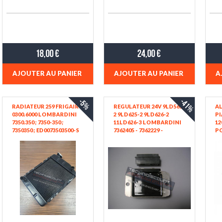
18,00 €
24,00 €
AJOUTER AU PANIER
AJOUTER AU PANIER
A
-5%
-41%
RADIATEUR 259 FRIGAIR
REGULATEUR 24V 9LD561-
AL
0300.6000 LOMBARDINI
2 9LD625-2 9LD626-2
P
7350.350 ; 7350-350 ;
11LD626-3 LOMBARDINI
12
7350350 ; ED0073503500-S
7362405 - 7362229 -
PO
KOHLER KDW702
SAPRISA 7158 - 4185 [24V
(9
LOMBARDINI LDW702
26 A 6 BROCHES POUR
PI
LDW602 LDW502
ALTERNATEUR 3 FILS]
(L
ED0073624050-S
PI
ED0073622290-S