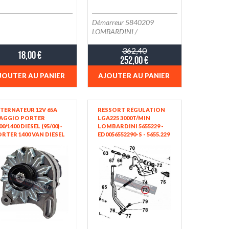
Démarreur 5840209
LOMBARDINI /
0001.107.430 BOSCH
362,40
18,00 €
252,00 €
JOUTER AU PANIER
AJOUTER AU PANIER
TERNATEUR 12V 65A
RESSORT RÉGULATION
IAGGIO PORTER
LGA225 3000T/MIN
00/1400 DIESEL (95/00) ·
LOMBARDINI 5655229 -
RTER 1400 VAN DIESEL
ED0056552290-S - 5655.229
8/05) · PORTER 1400
- LGA184 LKA184 LKA225
CK-UP DIESEL (98/05)
LHGA225
OMBARDINI 1157264 -
AGGIO 439990)