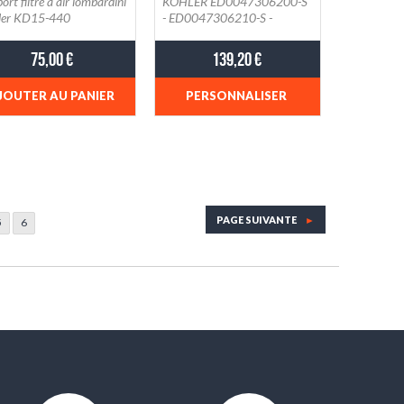
ort filtre à air lombardini
KOHLER ED0047306200-S
ler KD15-440
- ED0047306210-S -
0087413140-S -
ED0047306220-S
1314)
75,00 €
139,20 €
JOUTER AU PANIER
PERSONNALISER
PAGE SUIVANTE
►
5
6