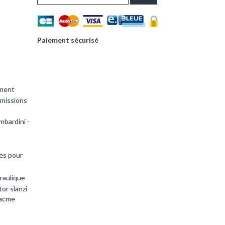
Paiement sécurisé
ement
smissions
mbardini -
es pour
raulique
or slanzi
 acme