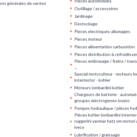
Pieces automobiles
ons générales de ventes
Outillage / accessoires
Jardinage
Destockage
Pieces electriques-allumages
Pieces moteur
Pieces alimentation carburation
Pieces distribution & refroidiss
Pieces embrayage / freins / tran
...
Special motoculteur - moteurs lo
intermotor - kohler
Moteurs lombardini kohler
Chargeurs de batterie - automat
groupes electrogenes lovato
Pompes hydraulique / pièces hyd
Pièces kohler lombardini intermot
ruggerini yanmar hatz vm motori
iveco
Lubrification / graissage