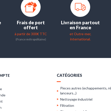
e
Frais de port
Livraison partout
offert
en France
à partir de 300€ TTC
et Outre-mer,
international.
(France métropolitaine)
CATÉGORIES
MPTE
Pieces autres (echappements, ré
re
lanceurs...)
nde
Nettoyage industriel
nt
Filtration
n