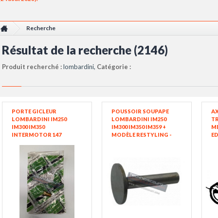
Recherche
Résultat de la recherche (2146)
Produit recherché :
lombardini,
Catégorie :
PORTE GICLEUR
POUSSOIR SOUPAPE
AX
LOMBARDINI IM250
LOMBARDINI IM250
TR
IM300 IM350
IM300 IM350 IM359 +
M
INTERMOTOR 147
MODÈLE RESTYLING -
ED
6610/004 - 6610004 -
INTERMOTOR
6610.004 - ED0066100040-S
LOMBARDINI 7215.029 /
7215029 / ED0072150290-S