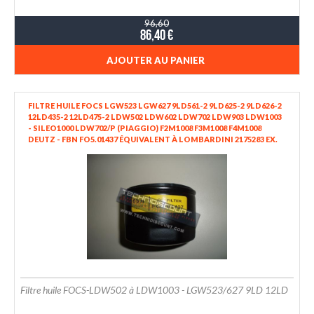
96,60
86,40 €
AJOUTER AU PANIER
FILTRE HUILE FOCS LGW523 LGW627 9LD561-2 9LD625-2 9LD626-2
12LD435-2 12LD475-2 LDW502 LDW602 LDW702 LDW903 LDW1003
- SILEO1000 LDW702/P (PIAGGIO) F2M1008 F3M1008 F4M1008
DEUTZ - FBN FO5.01437 ÉQUIVALENT À LOMBARDINI 2175283 EX.
2175107
Filtre huile FOCS-LDW502 à LDW1003 - LGW523/627 9LD 12LD