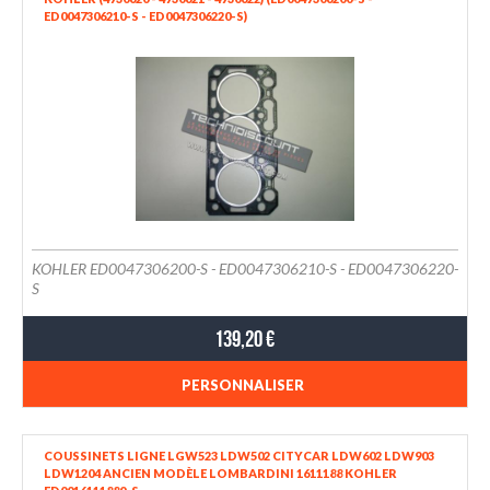
ED0047306210-S - ED0047306220-S)
KOHLER ED0047306200-S - ED0047306210-S - ED0047306220-
S
139,20 €
PERSONNALISER
COUSSINETS LIGNE LGW523 LDW502 CITYCAR LDW602 LDW903
LDW1204 ANCIEN MODÈLE LOMBARDINI 1611188 KOHLER