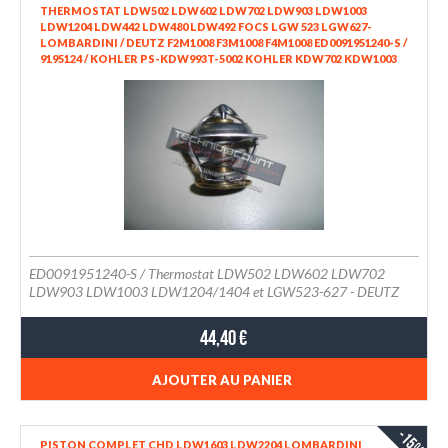
THERMOSTAT LDW502 LDW602 LDW702 LDW903 LDW1003
LDW1204 LDW442 LDW480 LDW492 FOCS LGW 523 LGW627-
LOMBARDINI / DEUTZ F2M1008 F3M1008 F4M1008 ED0091951240-S /
9195124 / KOHLER PS-KDW993T-5002 KOHLER KDW702 KDW1003
KDW1404 KSD1403 WAHLER 4007.80D
ED0091951240-S / Thermostat LDW502 LDW602 LDW702
LDW903 LDW1003 LDW1204/1404 et LGW523-627 - DEUTZ
F2M1008 F3M1008 F4M1008 (LDW442 LDW492)
44,40 €
AJOUTER AU PANIER
-15%
PISTON COMPLET CHD LDW1603 LDW2204 LOMBARDINI