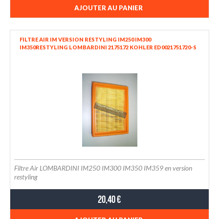
AJOUTER AU PANIER
FILTRE AIR IM VERSION RESTYLING IM250 IM300
IM350RESTYLING LOMBARDINI 2175172 KOHLER ED0021751720-S
Filtre Air LOMBARDINI IM250 IM300 IM350 IM359 en version
restyling
20,40 €