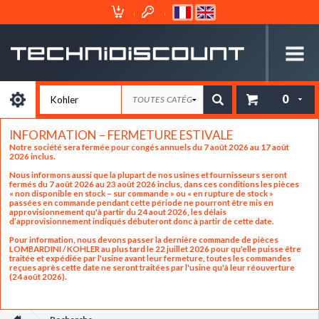
Espace
Mon
Client
Panier
0
INFORMATION – FERMETURE ESTIVALE
Notre société sera fermée pour congés annuels du 7 août 2026 au 17 août
2026 inclus.
Nous informons aussi que la plupart de nos usines et fournisseurs seront
fermés du 7 août 2026 au 23 août 2026 inclus, dans ces conditions les pièces
« non disponible en stock – sur commande » ou « en rupture de stock »
passées en commande pendant cette période ne pourront être mis en
approvisionnement qu'à partir du 24 aout 2026, les délais
d’approvisionnement indiqués débuteront donc à partir de cette date.
Pour information, nous devons passer la dernière commande de pièces
LOMBARDINI / KOHLER au plus tard le 22 juillet 2026 pour qu'elle puisse être
traitée et expédiée par l'usine avant leur fermeture, toutes les commandes
reçues après cette date ne seront traitées par l'usine qu'à leur réouverture
(24 août 2026).