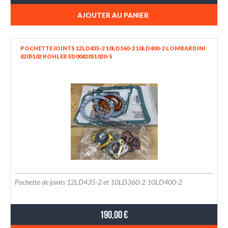
AJOUTER AU PANIER
POCHETTE JOINTS 12LD435-2 10LD360-2 10LD400-2 LOMBARDINI
8205102 KOHLER ED0082051020-S
Pochette de joints 12LD435-2 et 10LD360-2 10LD400-2
190,00 €