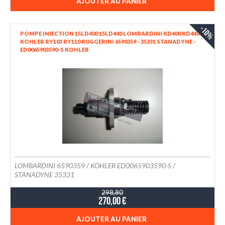
AJOUTER AU PANIER
-10%
POMPE INJECTION 15LD400 15LD440 LOMBARDINI KD400 KD440
KOHLER RY103 RY110 RUGGERINI 6590359 - 35331 STANADYNE -
ED0065903590-S KOHLER
LOMBARDINI 6590359 / KOHLER ED0065903590-S /
STANADYNE 35331
298,80
270,00 €
AJOUTER AU PANIER