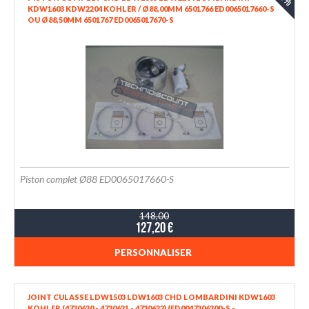
KDW1603 KDW2204 KOHLER / Ø88,00MM 6501766 ED0065017660-S
OU Ø88,50MM 6501767 ED0065017670-S
Piston complet Ø88 ED0065017660-S
148,00
127,20 €
PERSONNALISER
JOINT CULASSE LDW1503 LDW1603 CHD LOMBARDINI KDW1603
KOHLER (4730620 - 4730621 - 4730622) (ED0047306200-S -