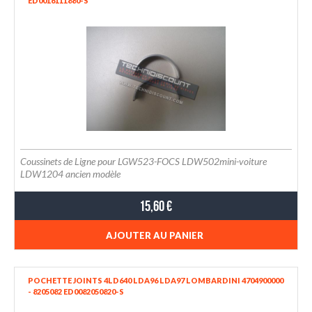
ED0016111880-S
Coussinets de Ligne pour LGW523-FOCS LDW502mini-voiture
LDW1204 ancien modèle
15,60 €
AJOUTER AU PANIER
POCHETTE JOINTS 4LD640 LDA96 LDA97 LOMBARDINI 4704900000
- 8205082 ED0082050820-S