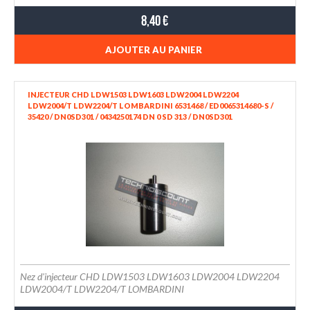
8,40 €
AJOUTER AU PANIER
INJECTEUR CHD LDW1503 LDW1603 LDW2004 LDW2204
LDW2004/T LDW2204/T LOMBARDINI 6531468 / ED0065314680-S /
35420 / DN0SD301 / 0434250174 DN 0 SD 313 / DN0SD301
Nez d'injecteur CHD LDW1503 LDW1603 LDW2004 LDW2204
LDW2004/T LDW2204/T LOMBARDINI