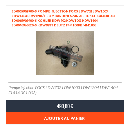
ED0065902900-S POMPE INJECTION FOCS LDW702 LDW1003
LDW1404 LDW1204/T LOMBARDINI 6590290 - BOSCH 0414001003
ED0065902900-S KOHLER KDW702 KDW1003 KDW1404
ED0048968820-S KDW993T DEUTZ F4M1008 BF4M1008
Pompe injection FOCS LDW702 LDW1003 LDW1204 LDW1404
(0 414 001 003)
490,80 €
AJOUTER AU PANIER