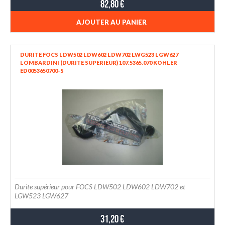
82,80 €
AJOUTER AU PANIER
DURITE FOCS LDW502 LDW602 LDW702 LWG523 LGW627
LOMBARDINI (DURITE SUPÉRIEUR) 107.5365.070 KOHLER
ED0053650700-S
Durite supérieur pour FOCS LDW502 LDW602 LDW702 et
LGW523 LGW627
31,20 €