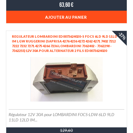
63,60 €
AJOUTER AU PANIER
-37%
REGULATEUR LOMBARDINI ED0073624020-S FOCS 6LD 9LD 11LD
IM LGW RUGGERINI (SAPRISA 4276 4236 4272 4262 4271 7402 7212
7222 7232 7271 4275 4266 7236 LOMBARDINI 7362402 - 7362298 -
7362255) 12V 30A POUR ALTERNATEUR 2 FILS ED0073624020
Régulateur 12V 30A pour LOMBARDINI FOCS-LDW 6LD 9LD
11LD 12LD IM...
129,60