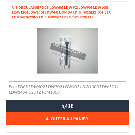
VIS DE CULASSE FOCS LDW602 LDW702 LDW903 LDW1003
LDW1204 LDW1404 LDW442 LOMBARDINI 9820222 KOHLER
ED0098202220-S EX. ED0098201190-S / 105.9820.119
Pour FOCS LDW602 LDW702 LDW903 LDW1003 LDW1204
LDW1404 DEUTZ F3M1008
5,40 €
AJOUTER AU PANIER