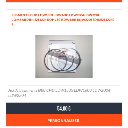
SEGMENTS CHD LDW1503 LDW1603 LDW2004 LDW2204
LOMBARDINI 8211224 KOHLER KDW1603 KDW2204 ED0082112240-
S
Jeu de 3 segments Ø88 CHD LDW1503 LDW1603 LDW2004
LDW2204
54,00 €
PERSONNALISER